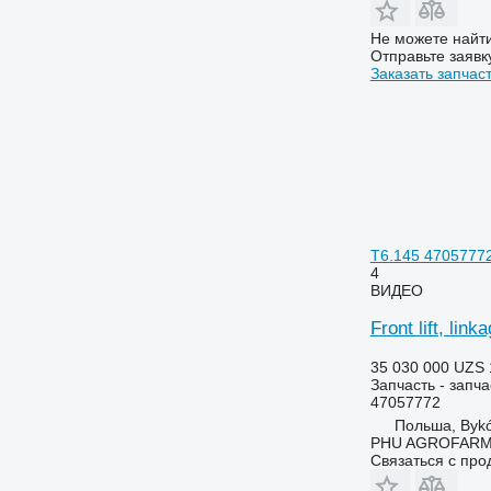
6200
7620
6210
7716
Не можете найти
Отправьте заявк
6215
7718
Заказать запчас
6220
7719
6230
7720
6250
7722
6300
7724
6310
7726
6320
8110
6330
8140
T6.145 47057772
4
6400
8150
ВИДЕО
6410
8220
Front lift, li
6420 S
8240
6430 Premium
8250
35 030 000 UZS
6506
8280
Запчасть - запча
47057772
6510
8480
Польша, Byk
6520
8650
PHU AGROFAR
6530
8660
Связаться с пр
6600
8670