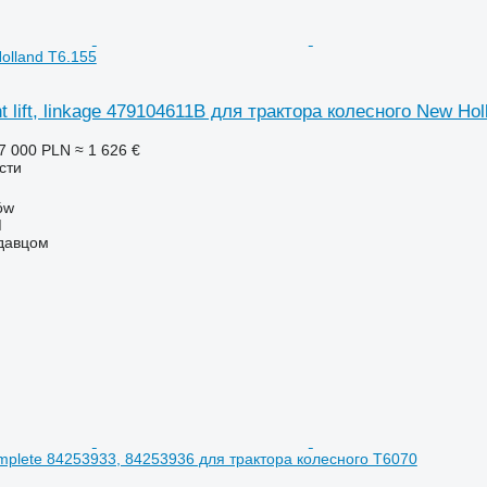
olland T6.155
t lift, linkage 479104611B для трактора колесного New Hol
7 000 PLN
≈ 1 626 €
сти
ów
M
одавцом
omplete 84253933, 84253936 для трактора колесного T6070