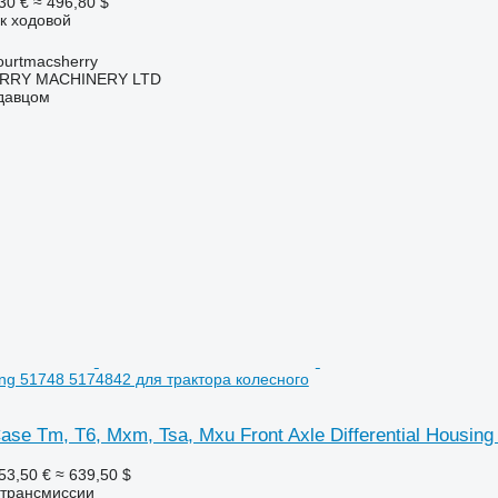
30 €
≈ 496,80 $
 к ходовой
urtmacsherry
RY MACHINERY LTD
одавцом
sing 51748 5174842 для трактора колесного
ase Tm, T6, Mxm, Tsa, Mxu Front Axle Differential Housin
53,50 €
≈ 639,50 $
 трансмиссии