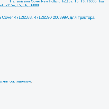
Transmission Cover New Holland Ts115a, T5, T6, T6000, Tsa
d Ts115a, T5, T6, T6000
on Cover 47126588, 47126590 200399A для трактора
ьским соглашением
.