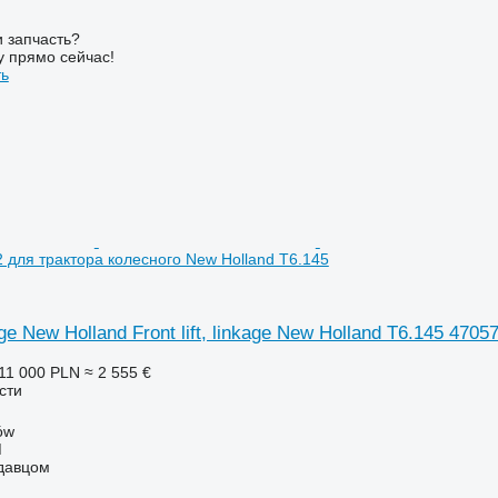
 запчасть?
у прямо сейчас!
ть
 для трактора колесного New Holland T6.145
nkage New Holland Front lift, linkage New Holland T6.145 4
11 000 PLN
≈ 2 555 €
сти
ów
M
одавцом