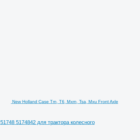
New Holland Case Tm, T6, Mxm, Tsa, Mxu Front Axle
g 51748 5174842 для трактора колесного