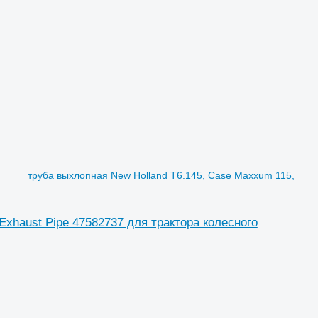
труба выхлопная New Holland T6.145, Case Maxxum 115,
Exhaust Pipe 47582737 для трактора колесного