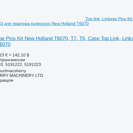
Top link, Linkage Pins Ki
3 для трактора колесного New Holland T6070
age Pins Kit New Holland T6070, T7, T6, Case Top Link, Li
T6070
23 €
≈ 142,10 $
 трансмиссии
3, 5191222, 5191223
urtmacsherry
RY MACHINERY LTD
одавцом