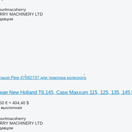
urtmacsherry
RY MACHINERY LTD
одавцом
xhaust Pipe 47582737 для трактора колесного
ая New Holland T6.145, Case Maxxum 115, 125, 135, 145 
50 €
≈ 404,40 $
а выхлопная
urtmacsherry
RY MACHINERY LTD
одавцом