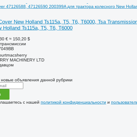
ver 47126588, 47126590 200399A для трактора колесного New Hollan
Cover New Holland Ts115a, T5, T6, T6000, Tsa Transmissi
 Holland Ts115a, T5, T6, T6000
30 €
≈ 150,20 $
 трансмиссии
7049BB
urtmacsherry
RY MACHINERY LTD
одавцом
 новые объявления данной рубрики
я
глашаетесь с нашей
политикой конфиденциальности
и
пользовател