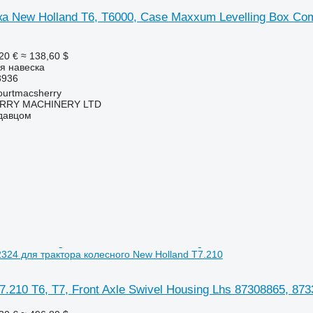
а New Holland T6, T6000, Case Maxxum Levelling Box Com
20 €
≈ 138,60 $
яя навеска
3936
urtmacsherry
RY MACHINERY LTD
одавцом
324 для трактора колесного New Holland T7.210
7.210 T6, T7, Front Axle Swivel Housing Lhs 87308865, 87