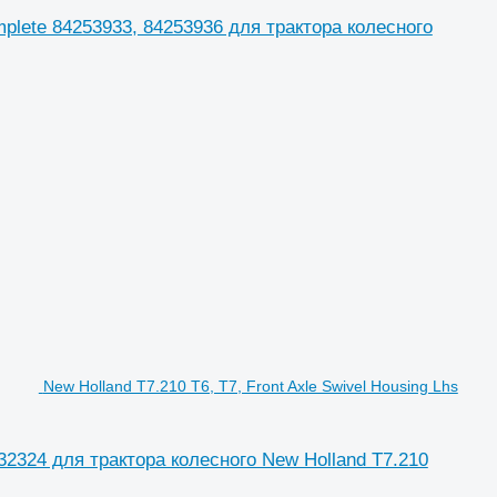
plete 84253933, 84253936 для трактора колесного
New Holland T7.210 T6, T7, Front Axle Swivel Housing Lhs
332324 для трактора колесного New Holland T7.210