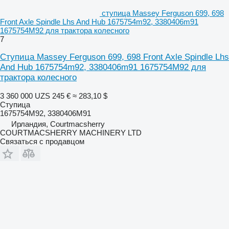
ступица Massey Ferguson 699, 698
Front Axle Spindle Lhs And Hub 1675754m92, 3380406m91
1675754M92 для трактора колесного
7
Ступица Massey Ferguson 699, 698 Front Axle Spindle Lhs
And Hub 1675754m92, 3380406m91 1675754M92 для
трактора колесного
3 360 000 UZS
245 €
≈ 283,10 $
Ступица
1675754M92, 3380406M91
Ирландия, Courtmacsherry
COURTMACSHERRY MACHINERY LTD
Связаться с продавцом