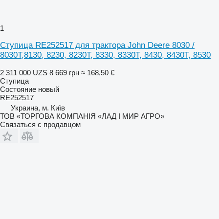
1
Ступица RE252517 для трактора John Deere 8030 /
8030T,8130, 8230, 8230T, 8330, 8330T, 8430, 8430T, 8530
2 311 000 UZS
8 669 грн
≈ 168,50 €
Ступица
Состояние
новый
RE252517
Украина, м. Київ
ТОВ «ТОРГОВА КОМПАНІЯ «ЛАД І МИР АГРО»
Связаться с продавцом