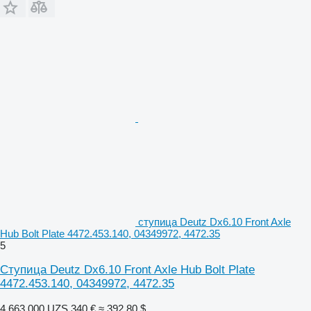
ступица Deutz Dx6.10 Front Axle
Hub Bolt Plate 4472.453.140, 04349972, 4472.35
5
Ступица Deutz Dx6.10 Front Axle Hub Bolt Plate
4472.453.140, 04349972, 4472.35
4 663 000 UZS
340 €
≈ 392,80 $