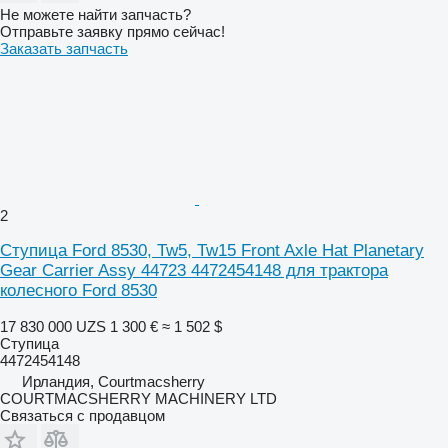
Не можете найти запчасть?
Отправьте заявку прямо сейчас!
Заказать запчасть
2
Ступица Ford 8530, Tw5, Tw15 Front Axle Hat Planetary
Gear Carrier Assy 44723 4472454148 для трактора
колесного Ford 8530
17 830 000 UZS
1 300 €
≈ 1 502 $
Ступица
4472454148
Ирландия, Courtmacsherry
COURTMACSHERRY MACHINERY LTD
Связаться с продавцом