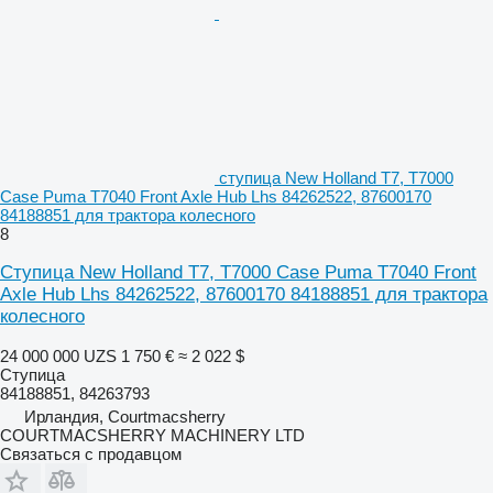
ступица New Holland T7, T7000
Case Puma T7040 Front Axle Hub Lhs 84262522, 87600170
84188851 для трактора колесного
8
Ступица New Holland T7, T7000 Case Puma T7040 Front
Axle Hub Lhs 84262522, 87600170 84188851 для трактора
колесного
24 000 000 UZS
1 750 €
≈ 2 022 $
Ступица
84188851, 84263793
Ирландия, Courtmacsherry
COURTMACSHERRY MACHINERY LTD
Связаться с продавцом