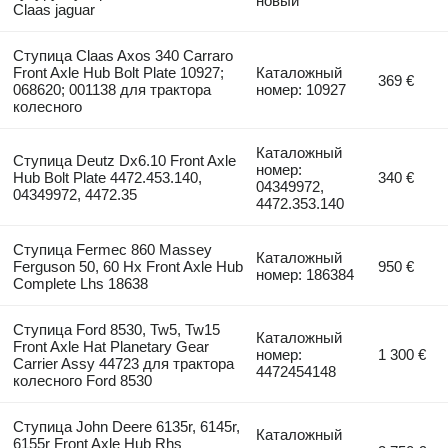
новый
Claas jaguar
Ступица Claas Axos 340 Carraro
Front Axle Hub Bolt Plate 10927;
Каталожный
369 €
068620; 001138 для трактора
номер: 10927
колесного
Каталожный
Ступица Deutz Dx6.10 Front Axle
номер:
Hub Bolt Plate 4472.453.140,
340 €
04349972,
04349972, 4472.35
4472.353.140
Ступица Fermec 860 Massey
Каталожный
Ferguson 50, 60 Hx Front Axle Hub
950 €
номер: 186384
Complete Lhs 18638
Ступица Ford 8530, Tw5, Tw15
Каталожный
Front Axle Hat Planetary Gear
номер:
1 300 €
Carrier Assy 44723 для трактора
4472454148
колесного Ford 8530
Ступица John Deere 6135r, 6145r,
Каталожный
6155r Front Axle Hub Rhs