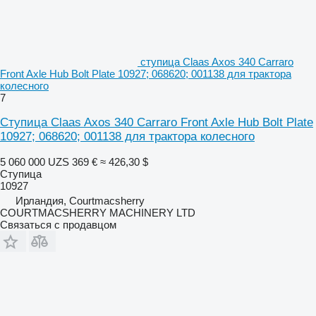
ступица Claas Axos 340 Carraro
Front Axle Hub Bolt Plate 10927; 068620; 001138 для трактора
колесного
7
Ступица Claas Axos 340 Carraro Front Axle Hub Bolt Plate
10927; 068620; 001138 для трактора колесного
5 060 000 UZS
369 €
≈ 426,30 $
Ступица
10927
Ирландия, Courtmacsherry
COURTMACSHERRY MACHINERY LTD
Связаться с продавцом