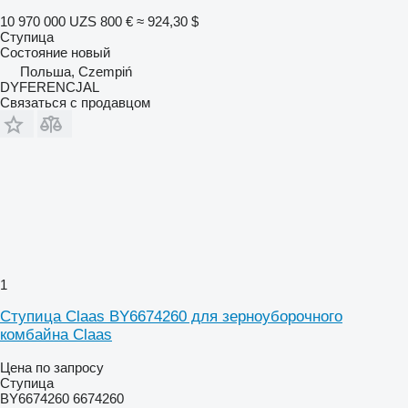
10 970 000 UZS
800 €
≈ 924,30 $
Ступица
Состояние
новый
Польша, Czempiń
DYFERENCJAL
Связаться с продавцом
1
Ступица Claas BY6674260 для зерноуборочного
комбайна Claas
Цена по запросу
Ступица
BY6674260 6674260