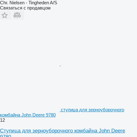
Chr. Nielsen - Tingheden A/S
Связаться с продавцом
ступица для зерноуборочного
комбайна John Deere 9780
12
Ступица для зерноуборочного комбайна John Deere
9780