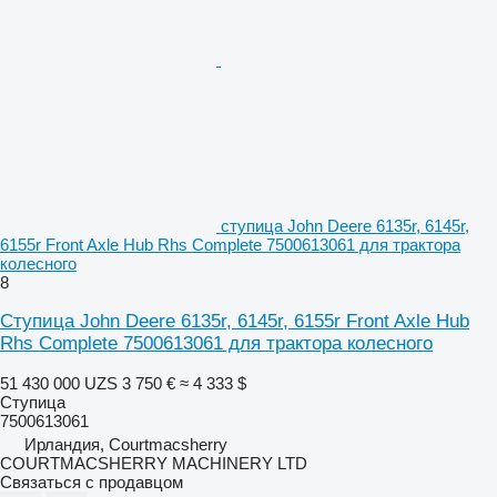
ступица John Deere 6135r, 6145r,
6155r Front Axle Hub Rhs Complete 7500613061 для трактора
колесного
8
Ступица John Deere 6135r, 6145r, 6155r Front Axle Hub
Rhs Complete 7500613061 для трактора колесного
51 430 000 UZS
3 750 €
≈ 4 333 $
Ступица
7500613061
Ирландия, Courtmacsherry
COURTMACSHERRY MACHINERY LTD
Связаться с продавцом