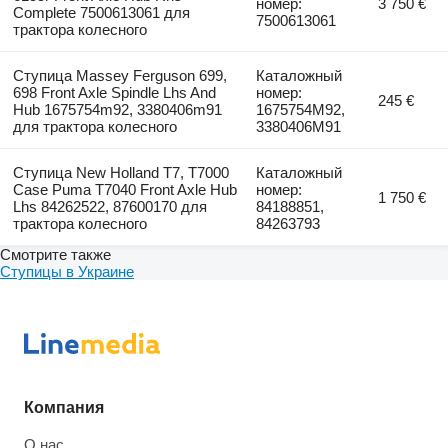
номер:
3 750 €
Complete 7500613061 для
7500613061
трактора колесного
Ступица Massey Ferguson 699,
Каталожный
698 Front Axle Spindle Lhs And
номер:
245 €
Hub 1675754m92, 3380406m91
1675754M92,
для трактора колесного
3380406M91
Ступица New Holland T7, T7000
Каталожный
Case Puma T7040 Front Axle Hub
номер:
1 750 €
Lhs 84262522, 87600170 для
84188851,
трактора колесного
84263793
Смотрите также
Ступицы в Украине
Компания
О нас