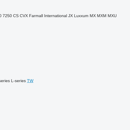
0
7250
CS
CVX
Farmall
International
JX
Luxxum
MX
MXM
MXU
series
L-series
TW