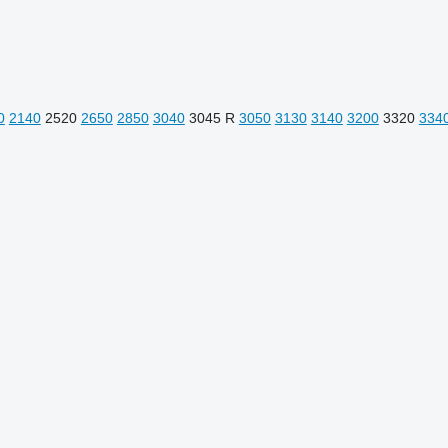
0
2140
2520
2650
2850
3040
3045 R
3050
3130
3140
3200
3320
334