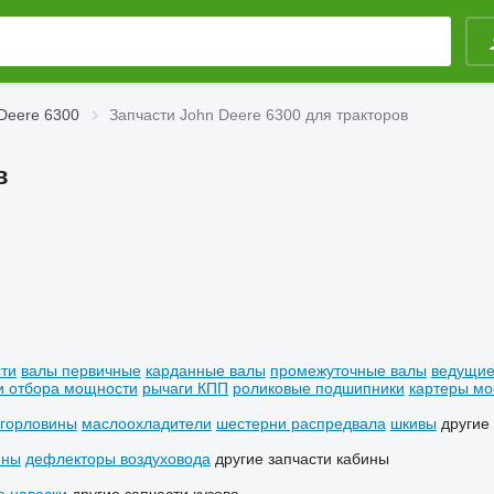
Deere 6300
Запчасти John Deere 6300 для тракторов
в
ти
валы первичные
карданные валы
промежуточные валы
ведущие
и отбора мощности
рычаги КПП
роликовые подшипники
картеры мо
 горловины
маслоохладители
шестерни распредвала
шкивы
другие
ины
дефлекторы воздуховода
другие запчасти кабины