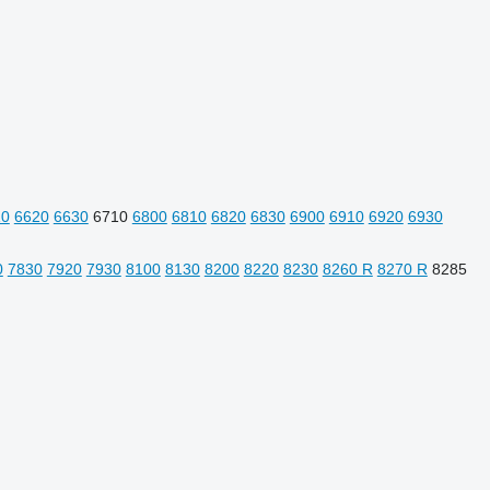
10
6620
6630
6710
6800
6810
6820
6830
6900
6910
6920
6930
0
7830
7920
7930
8100
8130
8200
8220
8230
8260 R
8270 R
8285