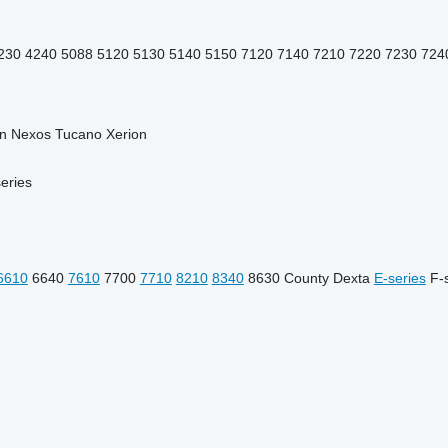
230
4240
5088
5120
5130
5140
5150
7120
7140
7210
7220
7230
724
n
Nexos
Tucano
Xerion
eries
6610
6640
7610
7700
7710
8210
8340
8630
County
Dexta
E-series
F-