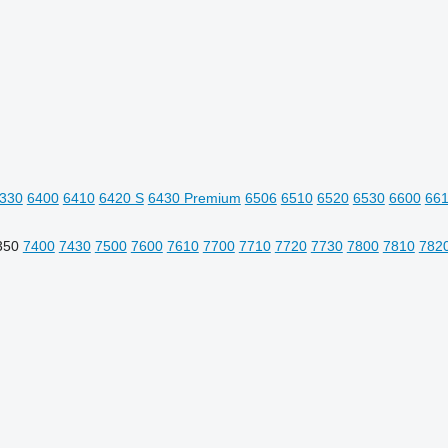
330
6400
6410
6420 S
6430 Premium
6506
6510
6520
6530
6600
66
350
7400
7430
7500
7600
7610
7700
7710
7720
7730
7800
7810
782