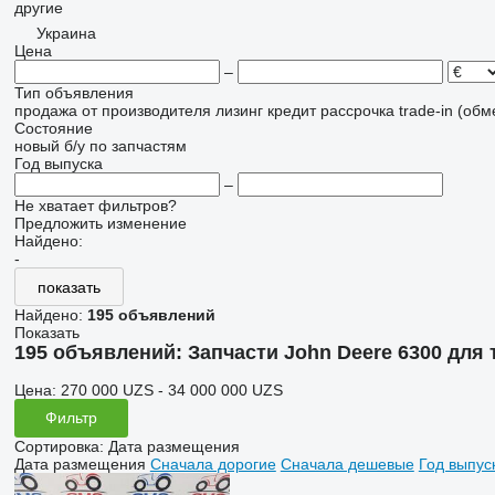
другие
Украина
Цена
–
Тип объявления
продажа
от производителя
лизинг
кредит
рассрочка
trade-in (об
Состояние
новый
б/у
по запчастям
Год выпуска
–
Не хватает фильтров?
Предложить изменение
Найдено:
-
показать
Найдено:
195 объявлений
Показать
195 объявлений:
Запчасти John Deere 6300 для
Цена:
270 000 UZS - 34 000 000 UZS
Фильтр
Сортировка
:
Дата размещения
Дата размещения
Сначала дорогие
Сначала дешевые
Год выпус