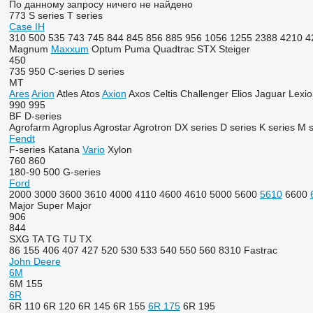
По данному запросу ничего не найдено
773
S series
T series
Case IH
310
500
535
743
745
844
845
856
885
956
1056
1255
2388
4210
4
Magnum
Maxxum
Optum
Puma
Quadtrac
STX
Steiger
450
735
950
C-series
D series
MT
Ares
Arion
Atles
Atos
Axion
Axos
Celtis
Challenger
Elios
Jaguar
Lexio
990
995
BF
D-series
Agrofarm
Agroplus
Agrostar
Agrotron
DX series
D series
K series
M s
Fendt
F-series
Katana
Vario
Xylon
760
860
180-90
500
G-series
Ford
2000
3000
3600
3610
4000
4110
4600
4610
5000
5600
5610
6600
Major
Super Major
906
844
SXG
TA
TG
TU
TX
86
155
406
407
427
520
530
533
540
550
560
8310
Fastrac
John Deere
6M
6M 155
6R
6R 110
6R 120
6R 145
6R 155
6R 175
6R 195