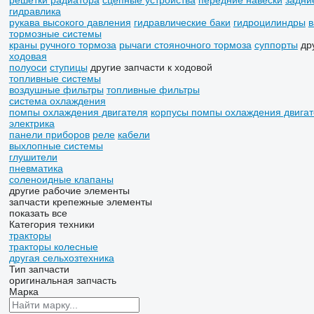
решетки радиатора
сцепные устройства
передние навески
задни
гидравлика
рукава высокого давления
гидравлические баки
гидроцилиндры
в
тормозные системы
краны ручного тормоза
рычаги стояночного тормоза
суппорты
др
ходовая
полуоси
ступицы
другие запчасти к ходовой
топливные системы
воздушные фильтры
топливные фильтры
система охлаждения
помпы охлаждения двигателя
корпусы помпы охлаждения двига
электрика
панели приборов
реле
кабели
выхлопные системы
глушители
пневматика
соленоидные клапаны
другие рабочие элементы
запчасти
крепежные элементы
показать все
Категория техники
тракторы
тракторы колесные
другая сельхозтехника
Тип запчасти
оригинальная запчасть
Марка