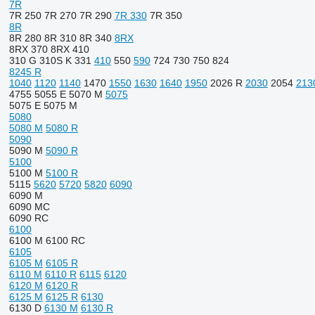
7R
7R 250
7R 270
7R 290
7R 330
7R 350
8R
8R 280
8R 310
8R 340
8RX
8RX 370
8RX 410
310 G
310S K
331
410
550
590
724
730
750
824
8245 R
1040
1120
1140
1470
1550
1630
1640
1950
2026 R
2030
2054
213
4755
5055 E
5070 M
5075
5075 E
5075 M
5080
5080 M
5080 R
5090
5090 M
5090 R
5100
5100 M
5100 R
5115
5620
5720
5820
6090
6090 M
6090 MC
6090 RC
6100
6100 M
6100 RC
6105
6105 M
6105 R
6110 M
6110 R
6115
6120
6120 M
6120 R
6125 M
6125 R
6130
6130 D
6130 M
6130 R