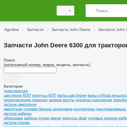
Agroline
Запчасти
Запчасти John Deere
Запчасти John 
Запчасти John Deere 6300 для тракторо
Поиск
(каталожный номер, марка, модель, запчасть)
Категория
трансмиссия
шестерни КПП
корпусы КПП
валы-шестерни
валы отбора мощнос
переключения передач
задние мосты
корзины сцепления
коробк
детали двигателя
двигатели
головки блоков цилиндров
коллекторы
маслозаливные
детали кабины
облицовка
кабины
ручки двери
корпусы фар
угловые панели каб
детали кузова