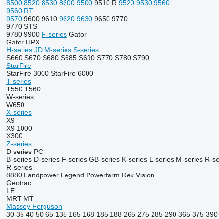
8500
8520
8530
8600
9500
9510 R
9520
9530
9560
9560 RT
9570
9600
9610
9620
9630
9650
9770
9770 STS
9780
9900
F-series
Gator
Gator HPX
H-series
JD
M-series
S-series
S660
S670
S680
S685
S690
S770
S780
S790
StarFire
StarFire 3000
StarFire 6000
T-series
T550
T560
W-series
W650
X-series
X9
X9 1000
X300
Z-series
D series
PC
B-series
D-series
F-series
GB-series
K-series
L-series
M-series
R-se
R-series
8880
Landpower
Legend
Powerfarm
Rex
Vision
Geotrac
LE
MRT
MT
Massey Ferguson
30
35
40
50
65
135
165
168
185
188
265
275
285
290
365
375
390