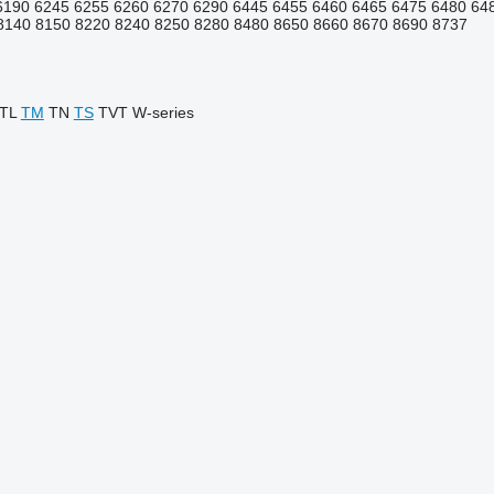
6190
6245
6255
6260
6270
6290
6445
6455
6460
6465
6475
6480
64
8140
8150
8220
8240
8250
8280
8480
8650
8660
8670
8690
8737
TL
TM
TN
TS
TVT
W-series