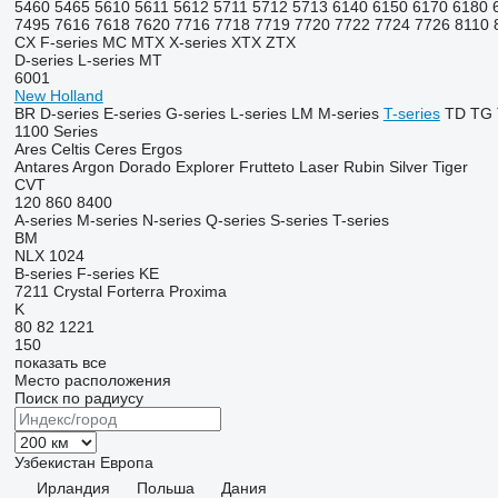
5460
5465
5610
5611
5612
5711
5712
5713
6140
6150
6170
6180
7495
7616
7618
7620
7716
7718
7719
7720
7722
7724
7726
8110
CX
F-series
MC
MTX
X-series
XTX
ZTX
D-series
L-series
MT
6001
New Holland
BR
D-series
E-series
G-series
L-series
LM
M-series
T-series
TD
TG
1100 Series
Ares
Celtis
Ceres
Ergos
Antares
Argon
Dorado
Explorer
Frutteto
Laser
Rubin
Silver
Tiger
CVT
120
860
8400
A-series
M-series
N-series
Q-series
S-series
T-series
BM
NLX 1024
B-series
F-series
KE
7211
Crystal
Forterra
Proxima
K
80
82
1221
150
показать все
Место расположения
Поиск по радиусу
Узбекистан
Европа
Ирландия
Польша
Дания