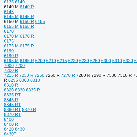
6135
6140
6140 M
6140 R
6145
6145 M
6145 R
6150 M
6150 R
6155
6155 M
6155 R
6170
6170 M
6170 R
6175
6175 M
6175 R
6190
6190 R
6195 M
6195 R
6200
6210
6215
6220
6230
6250
6300
6310
6320
6
7000
7200
7200 R
7215 R
7230 R
7250
7260 R
7270 R
7280 R
7290 R
7300
7310 R
7
R
8295
8300
8310
8310 R
8320
8330
8335 R
8335 RT
8345 R
8345 RT
8360 RT
8370 R
8370 RT
8400
8400 R
8420
8430
8430T