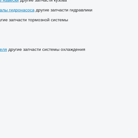
е навески
другие запчасти кузова
алы гидронасоса
другие запчасти гидравлики
угие запчасти тормозной системы
теля
другие запчасти системы охлаждения