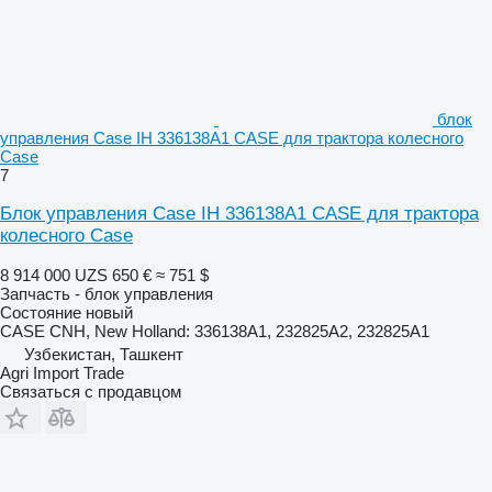
блок
управления Case IH 336138A1 CASE для трактора колесного
Case
7
Блок управления Case IH 336138A1 CASE для трактора
колесного Case
8 914 000 UZS
650 €
≈ 751 $
Запчасть - блок управления
Состояние
новый
CASE CNH, New Holland: 336138A1, 232825A2, 232825A1
Узбекистан, Ташкент
Agri Import Trade
Связаться с продавцом