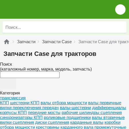
Запчасти
Запчасти Case
Запчасти Case для тракт
Запчасти Case для тракторов
Поиск
(каталожный номер, марка, модель, запчасть)
Категория
трансмиссия
КПП
шестерни КПП
валы отбора мощности
валы первичные
вилки переключения передач
валы-шестерни
дифференциалы
корпусы КПП
передние мосты
рабочие цилиндры сцепления
синхронизаторы КПП
роликовые подшипники
валы вторичные
вилки сцепления
диски сцепления
карданные валы
коробки
отбора мощности
крестовины карданного вала
промежуточные