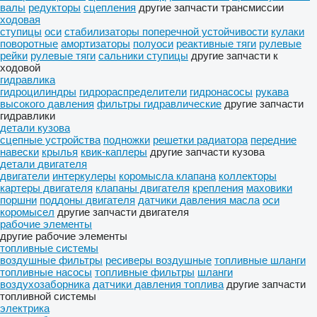
валы
редукторы
сцепления
другие запчасти трансмиссии
ходовая
ступицы
оси
стабилизаторы поперечной устойчивости
кулаки
поворотные
амортизаторы
полуоси
реактивные тяги
рулевые
рейки
рулевые тяги
сальники ступицы
другие запчасти к
ходовой
гидравлика
гидроцилиндры
гидрораспределители
гидронасосы
рукава
высокого давления
фильтры гидравлические
другие запчасти
гидравлики
детали кузова
сцепные устройства
подножки
решетки радиатора
передние
навески
крылья
квик-каплеры
другие запчасти кузова
детали двигателя
двигатели
интеркулеры
коромысла клапана
коллекторы
картеры двигателя
клапаны двигателя
крепления
маховики
поршни
поддоны двигателя
датчики давления масла
оси
коромысел
другие запчасти двигателя
рабочие элементы
другие рабочие элементы
топливные системы
воздушные фильтры
ресиверы воздушные
топливные шланги
топливные насосы
топливные фильтры
шланги
воздухозаборника
датчики давления топлива
другие запчасти
топливной системы
электрика