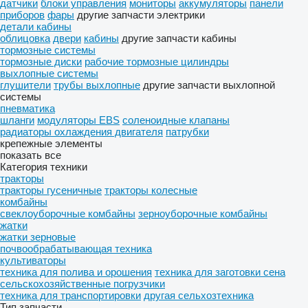
датчики
блоки управления
мониторы
аккумуляторы
панели
приборов
фары
другие запчасти электрики
детали кабины
облицовка
двери
кабины
другие запчасти кабины
тормозные системы
тормозные диски
рабочие тормозные цилиндры
выхлопные системы
глушители
трубы выхлопные
другие запчасти выхлопной
системы
пневматика
шланги
модуляторы EBS
соленоидные клапаны
радиаторы охлаждения двигателя
патрубки
крепежные элементы
показать все
Категория техники
тракторы
тракторы гусеничные
тракторы колесные
комбайны
свеклоуборочные комбайны
зерноуборочные комбайны
жатки
жатки зерновые
почвообрабатывающая техника
культиваторы
техника для полива и орошения
техника для заготовки сена
сельскохозяйственные погрузчики
техника для транспортировки
другая сельхозтехника
Тип запчасти