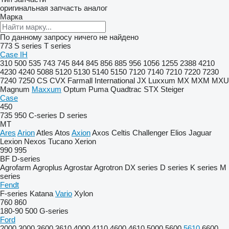
оригинальная запчасть
аналог
Марка
По данному запросу ничего не найдено
773
S series
T series
Case IH
310
500
535
743
745
844
845
856
885
956
1056
1255
2388
4210
4230
4240
5088
5120
5130
5140
5150
7120
7140
7210
7220
7230
7240
7250
CS
CVX
Farmall
International
JX
Luxxum
MX
MXM
MXU
Magnum
Maxxum
Optum
Puma
Quadtrac
STX
Steiger
Case
450
735
950
C-series
D series
MT
Ares
Arion
Atles
Atos
Axion
Axos
Celtis
Challenger
Elios
Jaguar
Lexion
Nexos
Tucano
Xerion
990
995
BF
D-series
Agrofarm
Agroplus
Agrostar
Agrotron
DX series
D series
K series
M
series
Fendt
F-series
Katana
Vario
Xylon
760
860
180-90
500
G-series
Ford
2000
3000
3600
3610
4000
4110
4600
4610
5000
5600
5610
6600