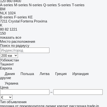
120
860
8400
A-series
M-series
N-series
Q-series
S-series
T-series
BM
NLX 1024
B-series
F-series
KE
7211
Crystal
Forterra
Proxima
K
80
82
1221
150
показать все
Место расположения
Поиск по радиусу
Узбекистан
Ташкент
Европа
Дания
Польша
Литва
Греция
Ирландия
другие
Украина
Цена
–
Тип объявления
продажа
от производителя
лизинг
кредит
рассрочка
trade-in