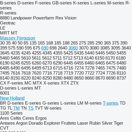
B-series
D-series
F-series
GB-series
K-series
L-series
M-series
R-
series
R-series
8880
Landpower
Powerfarm
Rex
Vision
Geotrac
LE
MRT
MT
Massey Ferguson
30
35
40
50
65
135
165
168
185
188
265
275
285
290
365
375
390
399
575
590
595
675
690
698
2640
3060
3070
3080
3085
3095
3640
3645
4235
4245
4255
4345
4355
5425
5435
5440
5445
5450
5455
5460
5465
5610
5611
5612
5711
5712
5713
6140
6150
6170
6180
6190
6245
6255
6260
6270
6290
6445
6455
6460
6465
6475
6480
6485
6490
6495
6499
6713
6715
6716
7274
7278
7465
7475
7480
7495
7616
7618
7620
7716
7718
7719
7720
7722
7724
7726
8110
8140
8150
8220
8240
8250
8280
8480
8650
8660
8670
8690
8737
CX
F-series
MC
MTX
X-series
XTX
ZTX
D-series
L-series
MT
6001
New Holland
BR
D-series
E-series
G-series
L-series
LM
M-series
T-series
TD
TG
TL
TM
TN
TS
TVT
W-series
1100 Series
Ares
Celtis
Ceres
Ergos
Antares
Argon
Dorado
Explorer
Frutteto
Laser
Rubin
Silver
Tiger
CVT