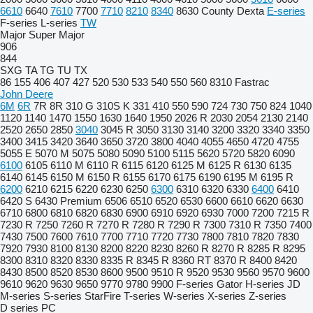
6610
6640
7610
7700
7710
8210
8340
8630
County
Dexta
E-series
F-series
L-series
TW
Major
Super Major
906
844
SXG
TA
TG
TU
TX
86
155
406
407
427
520
530
533
540
550
560
8310
Fastrac
John Deere
6M
6R
7R
8R
310 G
310S K
331
410
550
590
724
730
750
824
1040
1120
1140
1470
1550
1630
1640
1950
2026 R
2030
2054
2130
2140
2520
2650
2850
3040
3045 R
3050
3130
3140
3200
3320
3340
3350
3400
3415
3420
3640
3650
3720
3800
4040
4055
4650
4720
4755
5055 E
5070 M
5075
5080
5090
5100
5115
5620
5720
5820
6090
6100
6105
6110 M
6110 R
6115
6120
6125 M
6125 R
6130
6135
6140
6145
6150 M
6150 R
6155
6170
6175
6190
6195 M
6195 R
6200
6210
6215
6220
6230
6250
6300
6310
6320
6330
6400
6410
6420 S
6430 Premium
6506
6510
6520
6530
6600
6610
6620
6630
6710
6800
6810
6820
6830
6900
6910
6920
6930
7000
7200
7215 R
7230 R
7250
7260 R
7270 R
7280 R
7290 R
7300
7310 R
7350
7400
7430
7500
7600
7610
7700
7710
7720
7730
7800
7810
7820
7830
7920
7930
8100
8130
8200
8220
8230
8260 R
8270 R
8285 R
8295
8300
8310
8320
8330
8335 R
8345 R
8360 RT
8370 R
8400
8420
8430
8500
8520
8530
8600
9500
9510 R
9520
9530
9560
9570
9600
9610
9620
9630
9650
9770
9780
9900
F-series
Gator
H-series
JD
M-series
S-series
StarFire
T-series
W-series
X-series
Z-series
D series
PC