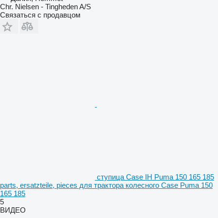
Chr. Nielsen - Tingheden A/S
Связаться с продавцом
ступица Case IH Puma 150 165 185
parts, ersatzteile, pieces для трактора колесного Case Puma 150
165 185
5
ВИДЕО