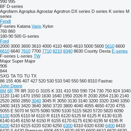
990
995
BF
D-series
Agrofarm
Agroplus
Agrostar
Agrotron
DX series
D series
K series
M
series
Fendt
F-series
Katana
Vario
Xylon
760
860
180-90
500
G-series
Ford
2000
3000
3600
3610
4000
4110
4600
4610
5000
5600
5610
6600
6610
6640
7610
7700
7710
8210
8340
8630
County
Dexta
E-series
F-series
L-series
TW
Major
Super Major
906
844
SXG
TA
TG
TU
TX
86
155
406
407
427
520
530
533
540
550
560
8310
Fastrac
John Deere
6M
6R
7R
8R
310 G
310S K
331
410
550
590
724
730
750
824
1040
1120
1140
1470
1550
1630
1640
1950
2026 R
2030
2054
2130
2140
2520
2650
2850
3040
3045 R
3050
3130
3140
3200
3320
3340
3350
3400
3415
3420
3640
3650
3720
3800
4040
4055
4650
4720
4755
5055 E
5070 M
5075
5080
5090
5100
5115
5620
5720
5820
6090
6100
6105
6110 M
6110 R
6115
6120
6125 M
6125 R
6130
6135
6140
6145
6150 M
6150 R
6155
6170
6175
6190
6195 M
6195 R
6200
6210
6215
6220
6230
6250
6300
6310
6320
6330
6400
6410
6420 S
6430 Premium
6506
6510
6520
6530
6600
6610
6620
6630