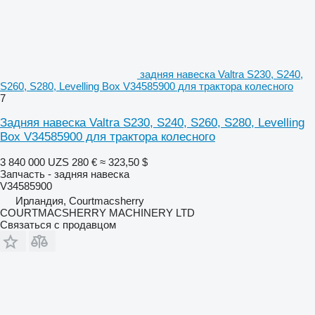
задняя навеска Valtra S230, S240,
S260, S280, Levelling Box V34585900 для трактора колесного
7
Задняя навеска Valtra S230, S240, S260, S280, Levelling
Box V34585900 для трактора колесного
3 840 000 UZS
280 €
≈ 323,50 $
Запчасть - задняя навеска
V34585900
Ирландия, Courtmacsherry
COURTMACSHERRY MACHINERY LTD
Связаться с продавцом