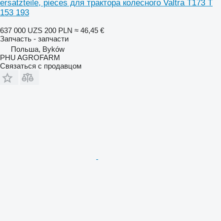
ersatzteile, pieces для трактора колесного Valtra T173 T
153 193
637 000 UZS
200 PLN
≈ 46,45 €
Запчасть - запчасти
Польша, Byków
PHU AGROFARM
Связаться с продавцом