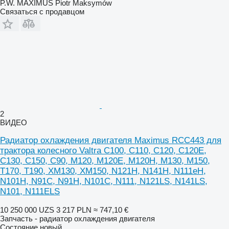
P.W. MAXIMUS Piotr Maksymów
Связаться с продавцом
2
ВИДЕО
Радиатор охлаждения двигателя Maximus RCC443 для
трактора колесного Valtra C100, C110, C120, C120E,
C130, C150, C90, M120, M120E, M120H, M130, M150,
T170, T190, XM130, XM150, N121H, N141H, N111eH,
N101H, N91C, N91H, N101C, N111, N121LS, N141LS,
N101, N111ELS
10 250 000 UZS
3 217 PLN
≈ 747,10 €
Запчасть - радиатор охлаждения двигателя
Состояние
новый