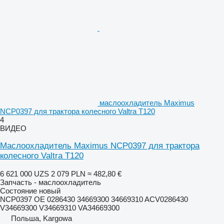
маслоохладитель Maximus
NCP0397 для трактора колесного Valtra T120
4
ВИДЕО
Маслоохладитель Maximus NCP0397 для трактора
колесного Valtra T120
6 621 000 UZS
2 079 PLN
≈ 482,80 €
Запчасть - маслоохладитель
Состояние
новый
NCP0397 OE 0286430 34669300 34669310 ACV0286430
V34669300 V34669310 VA34669300
Польша, Kargowa