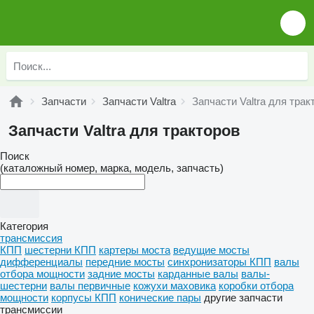
Запчасти
Запчасти Valtra
Запчасти Valtra для трак
Запчасти Valtra для тракторов
Поиск
(каталожный номер, марка, модель, запчасть)
Категория
трансмиссия
КПП
шестерни КПП
картеры моста
ведущие мосты
дифференциалы
передние мосты
синхронизаторы КПП
валы
отбора мощности
задние мосты
карданные валы
валы-
шестерни
валы первичные
кожухи маховика
коробки отбора
мощности
корпусы КПП
конические пары
другие запчасти
трансмиссии