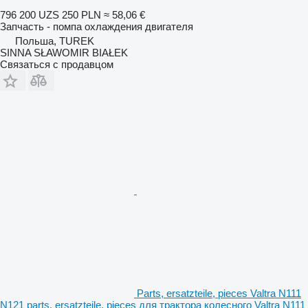
796 200 UZS
250 PLN
≈ 58,06 €
Запчасть - помпа охлаждения двигателя
Польша, TUREK
SINNA SŁAWOMIR BIAŁEK
Связаться с продавцом
Parts, ersatzteile, pieces Valtra N111
N121 parts, ersatzteile, pieces для трактора колесного Valtra N111