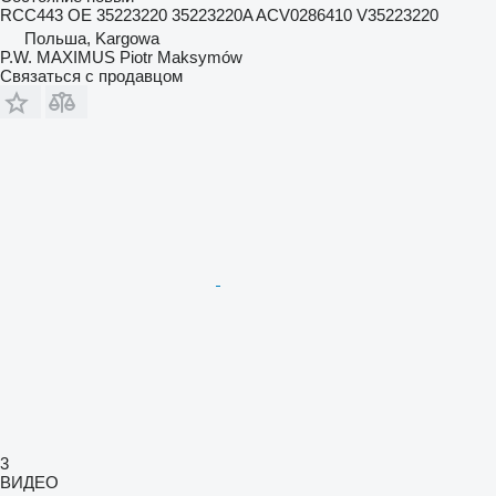
RCC443 OE 35223220 35223220A ACV0286410 V35223220
Польша, Kargowa
P.W. MAXIMUS Piotr Maksymów
Связаться с продавцом
3
ВИДЕО