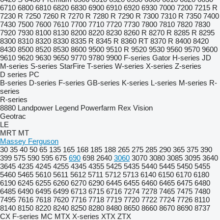
6710
6800
6810
6820
6830
6900
6910
6920
6930
7000
7200
7215 R
7230 R
7250
7260 R
7270 R
7280 R
7290 R
7300
7310 R
7350
7400
7430
7500
7600
7610
7700
7710
7720
7730
7800
7810
7820
7830
7920
7930
8100
8130
8200
8220
8230
8260 R
8270 R
8285 R
8295
8300
8310
8320
8330
8335 R
8345 R
8360 RT
8370 R
8400
8420
8430
8500
8520
8530
8600
9500
9510 R
9520
9530
9560
9570
9600
9610
9620
9630
9650
9770
9780
9900
F-series
Gator
H-series
JD
M-series
S-series
StarFire
T-series
W-series
X-series
Z-series
D series
PC
B-series
D-series
F-series
GB-series
K-series
L-series
M-series
R-
series
R-series
8880
Landpower
Legend
Powerfarm
Rex
Vision
Geotrac
LE
MRT
MT
Massey Ferguson
30
35
40
50
65
135
165
168
185
188
265
275
285
290
365
375
390
399
575
590
595
675
690
698
2640
3060
3070
3080
3085
3095
3640
3645
4235
4245
4255
4345
4355
5425
5435
5440
5445
5450
5455
5460
5465
5610
5611
5612
5711
5712
5713
6140
6150
6170
6180
6190
6245
6255
6260
6270
6290
6445
6455
6460
6465
6475
6480
6485
6490
6495
6499
6713
6715
6716
7274
7278
7465
7475
7480
7495
7616
7618
7620
7716
7718
7719
7720
7722
7724
7726
8110
8140
8150
8220
8240
8250
8280
8480
8650
8660
8670
8690
8737
CX
F-series
MC
MTX
X-series
XTX
ZTX