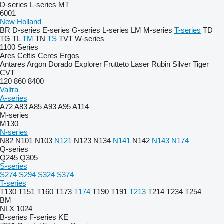
D-series
L-series
MT
6001
New Holland
BR
D-series
E-series
G-series
L-series
LM
M-series
T-series
TD
TG
TL
TM
TN
TS
TVT
W-series
1100 Series
Ares
Celtis
Ceres
Ergos
Antares
Argon
Dorado
Explorer
Frutteto
Laser
Rubin
Silver
Tiger
CVT
120
860
8400
Valtra
A-series
A72
A83
A85
A93
A95
A114
M-series
M130
N-series
N82
N101
N103
N121
N123
N134
N141
N142
N143
N174
Q-series
Q245
Q305
S-series
S274
S294
S324
S374
T-series
T130
T151
T160
T173
T174
T190
T191
T213
T214
T234
T254
BM
NLX 1024
B-series
F-series
KE