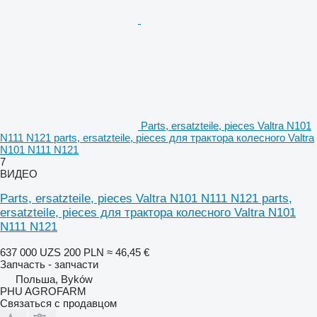
Parts, ersatzteile, pieces Valtra N101
N111 N121 parts, ersatzteile, pieces для трактора колесного Valtra
N101 N111 N121
7
ВИДЕО
Parts, ersatzteile, pieces Valtra N101 N111 N121 parts,
ersatzteile, pieces для трактора колесного Valtra N101
N111 N121
637 000 UZS
200 PLN
≈ 46,45 €
Запчасть - запчасти
Польша, Byków
PHU AGROFARM
Связаться с продавцом