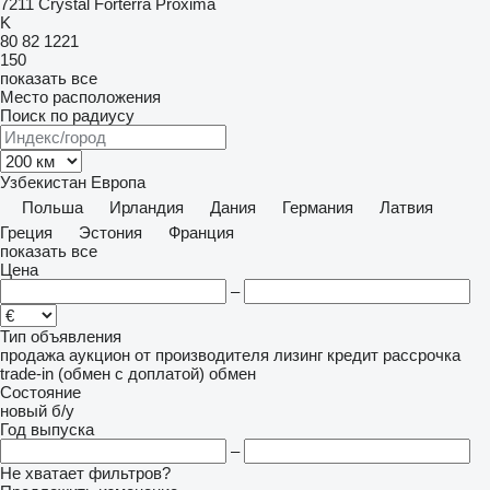
7211
Crystal
Forterra
Proxima
K
80
82
1221
150
показать все
Место расположения
Поиск по радиусу
Узбекистан
Европа
Польша
Ирландия
Дания
Германия
Латвия
Греция
Эстония
Франция
показать все
Цена
–
Тип объявления
продажа
аукцион
от производителя
лизинг
кредит
рассрочка
trade-in (обмен с доплатой)
обмен
Состояние
новый
б/у
Год выпуска
–
Не хватает фильтров?