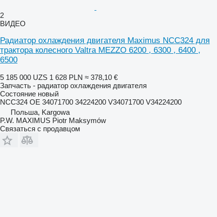
2
ВИДЕО
Радиатор охлаждения двигателя Maximus NCC324 для
трактора колесного Valtra MEZZO 6200 , 6300 , 6400 ,
6500
5 185 000 UZS
1 628 PLN
≈ 378,10 €
Запчасть - радиатор охлаждения двигателя
Состояние
новый
NCC324 OE 34071700 34224200 V34071700 V34224200
Польша, Kargowa
P.W. MAXIMUS Piotr Maksymów
Связаться с продавцом