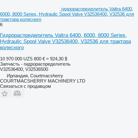
гидрораспределитель Valtra 6400,
6000, 8000 Series, Hydraulic Spool Valve V32536400, V32536 для
трактора колесного
6
Гидрораспределитель Valtra 6400, 6000, 8000 Series,
Hydraulic Spool Valve V32536400, V32536 для трактора
колесного
10 970 000 UZS
800 €
≈ 924,30 $
Запчасть - гидрораспределитель
V32536400, V32536500
Ирландия, Courtmacsherry
COURTMACSHERRY MACHINERY LTD
Связаться с продавцом