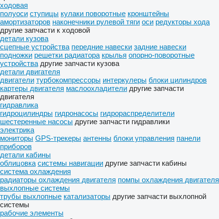
ходовая
полуоси
ступицы
кулаки поворотные
кронштейны
амортизаторов
наконечники рулевой тяги
оси
редукторы хода
другие запчасти к ходовой
детали кузова
сцепные устройства
передние навески
задние навески
подножки
решетки радиатора
крылья
опорно-поворотные
устройства
другие запчасти кузова
детали двигателя
двигатели
турбокомпрессоры
интеркулеры
блоки цилиндров
картеры двигателя
маслоохладители
другие запчасти
двигателя
гидравлика
гидроцилиндры
гидронасосы
гидрораспределители
шестеренные насосы
другие запчасти гидравлики
электрика
мониторы
GPS-трекеры
антенны
блоки управления
панели
приборов
детали кабины
облицовка
системы навигации
другие запчасти кабины
система охлаждения
радиаторы охлаждения двигателя
помпы охлаждения двигателя
выхлопные системы
трубы выхлопные
катализаторы
другие запчасти выхлопной
системы
рабочие элементы