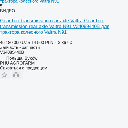
трактора колесного Valtra N91
5
ВИДЕО
Gear box transmission rear axle Valtra Gear box
transmission rear axle Valtra N91 V34089440B для
трактора колесного Valtra N91
46 180 000 UZS
14 500 PLN
≈ 3 367 €
Запчасть - запчасти
V34089440B
Польша, Byków
PHU AGROFARM
Связаться с продавцом