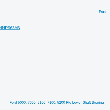
Ford
 E9NNR963AB
Ford 5000, 7000, 5100, 7100, 5200 Pto Lower Shaft Bearing