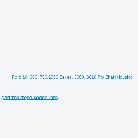
Ford 10, 600, 700,1000 Series, 5000, 6610 Pto Shaft Housing
A для трактора колесного