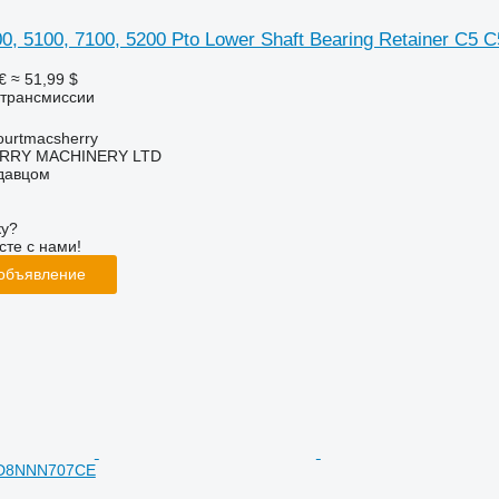
00, 5100, 7100, 5200 Pto Lower Shaft Bearing Retainer C5
€
≈ 51,99 $
 трансмиссии
urtmacsherry
RY MACHINERY LTD
одавцом
ку?
сте с нами!
 объявление
 D8NNN707CE