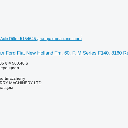
Axle Differ 5154645 для трактора колесного
Ford Fiat New Holland Tm, 60, F, M Series F140, 8160 Re
85 €
≈ 560,40 $
ференциал
urtmacsherry
RY MACHINERY LTD
одавцом