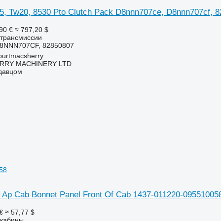
5, Tw20, 8530 Pto Clutch Pack D8nnn707ce, D8nnn707cf,
90 €
≈ 797,20 $
 трансмиссии
8NNN707CF, 82850807
urtmacsherry
RY MACHINERY LTD
одавцом
58
s Ap Cab Bonnet Panel Front Of Cab 1437-011220-09551005
€
≈ 57,77 $
 кабины