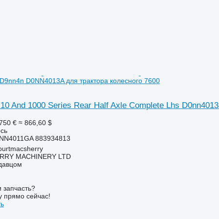
 D9nn4n D0NN4013A для трактора колесного 7600
10 And 1000 Series Rear Half Axle Complete Lhs D0nn40
750 €
≈ 866,60 $
ось
8NN4011GA 883934813
urtmacsherry
RY MACHINERY LTD
одавцом
 запчасть?
у прямо сейчас!
ть