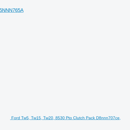
 C5NNN765A
Ford Tw5, Tw15, Tw20, 8530 Pto Clutch Pack D8nnn707ce,