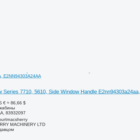
a, E2NN94303A24AA
Tw Series 7710, 5610, Side Window Handle E2nn94303a24
5 €
≈ 86,66 $
 кабины
A, 83932097
urtmacsherry
RY MACHINERY LTD
одавцом