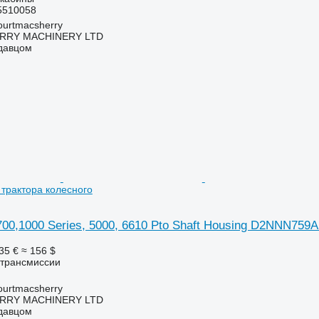
5510058
urtmacsherry
RY MACHINERY LTD
одавцом
трактора колесного
 700,1000 Series, 5000, 6610 Pto Shaft Housing D2NNN759
35 €
≈ 156 $
 трансмиссии
urtmacsherry
RY MACHINERY LTD
одавцом