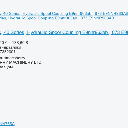
eries, Hydraulic Spool Coupling E9nnr963ab , 873 E9NNR963AB
Ts, 40 Series, Hydraulic Spool Coupling E9nnr963ab , 873
20 €
≈ 138,60 $
 гидравлики
7382001
urtmacsherry
RY MACHINERY LTD
одавцом
NNN765A