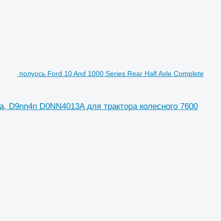
полуось Ford 10 And 1000 Series Rear Half Axle Complete
13a, D9nn4n D0NN4013A для трактора колесного 7600