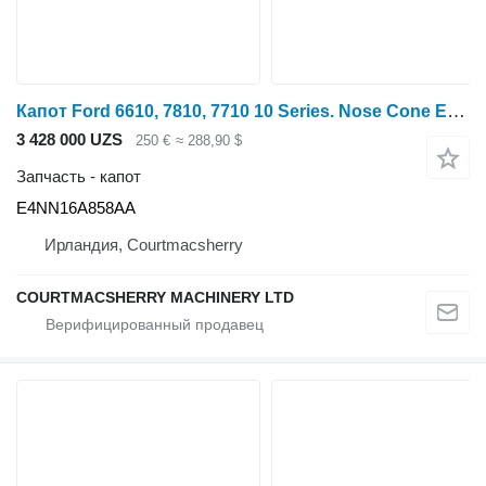
Капот Ford 6610, 7810, 7710 10 Series. Nose Cone E4nn16a858ab, E4nn16a858ab E4NN16A858AA для трактора колесного 6610
3 428 000 UZS
250 €
≈ 288,90 $
Запчасть - капот
E4NN16A858AA
Ирландия, Courtmacsherry
COURTMACSHERRY MACHINERY LTD