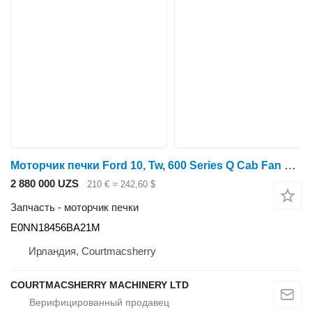
Моторчик печки Ford 10, Tw, 600 Series Q Cab Fan Blow Motor , E0nn1845 E0NN18456BA21M для трактора колесного
2 880 000 UZS
210 €
≈ 242,60 $
Запчасть - моторчик печки
E0NN18456BA21M
Ирландия, Courtmacsherry
COURTMACSHERRY MACHINERY LTD