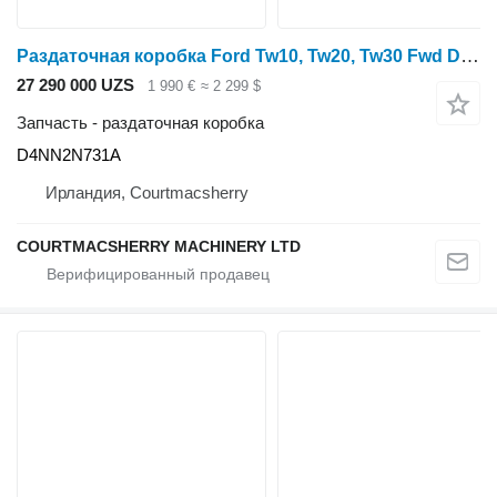
Раздаточная коробка Ford Tw10, Tw20, Tw30 Fwd Drop Box Assembly Zp1927128, E0nn3n211aa, D4NN2N731A для трактора колесного
27 290 000 UZS
1 990 €
≈ 2 299 $
Запчасть - раздаточная коробка
D4NN2N731A
Ирландия, Courtmacsherry
COURTMACSHERRY MACHINERY LTD