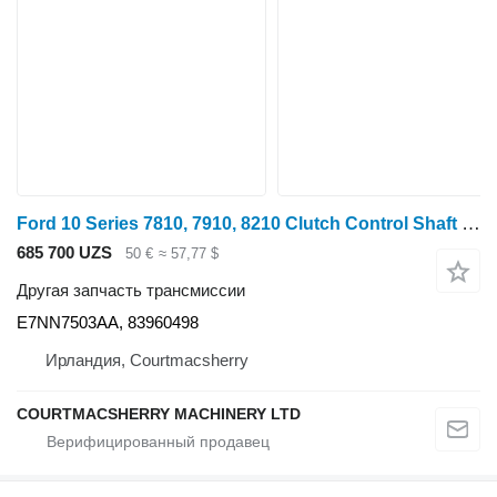
Ford 10 Series 7810, 7910, 8210 Clutch Control Shaft E7nn7503aa, 8396 E7NN7503AA для трактора колесного
685 700 UZS
50 €
≈ 57,77 $
Другая запчасть трансмиссии
E7NN7503AA, 83960498
Ирландия, Courtmacsherry
COURTMACSHERRY MACHINERY LTD