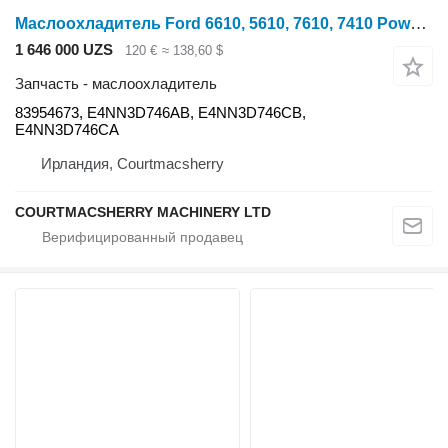
Маслоохладитель Ford 6610, 5610, 7610, 7410 Power Steering Oil Cooler E4nn3d746ab, 83 83954673 для трактора колесного
1 646 000 UZS
120 €
≈ 138,60 $
Запчасть - маслоохладитель
83954673, E4NN3D746AB, E4NN3D746CB,
E4NN3D746CA
Ирландия, Courtmacsherry
COURTMACSHERRY MACHINERY LTD