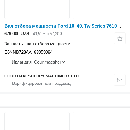
Вал отбора мощности Ford 10, 40, Tw Series 7610 Pto Shaft 540 Rpm 6 Splines E6nnb728aa, 8 E6NNB728AA для трактора колесного
679 000 UZS
49,51 €
≈ 57,20 $
Запчасть - вал отбора мощности
E6NNB728AA, 83959984
Ирландия, Courtmacsherry
COURTMACSHERRY MACHINERY LTD