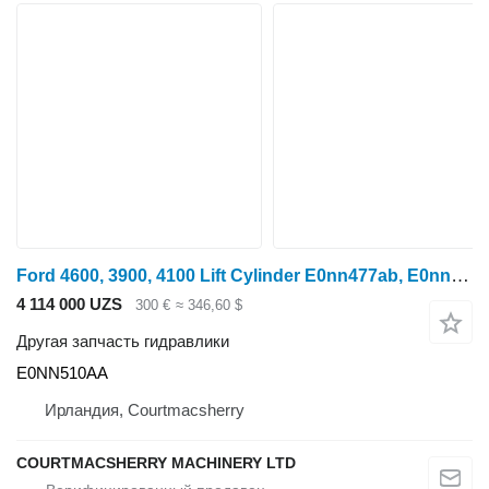
Ford 4600, 3900, 4100 Lift Cylinder E0nn477ab, E0nn477aa, E0NN510AA для трактора колесного Ford 4600
4 114 000 UZS
300 €
≈ 346,60 $
Другая запчасть гидравлики
E0NN510AA
Ирландия, Courtmacsherry
COURTMACSHERRY MACHINERY LTD