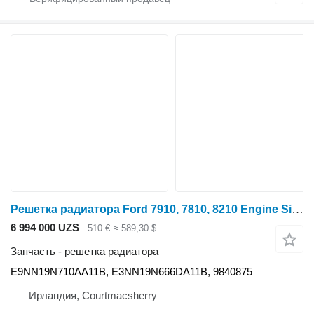
Решетка радиатора Ford 7910, 7810, 8210 Engine Side Guard, Shield Grill E9nn19n710aa11b E9NN19N710AA11B для трактора колесного
6 994 000 UZS
510 €
≈ 589,30 $
Запчасть - решетка радиатора
E9NN19N710AA11B, E3NN19N666DA11B, 9840875
Ирландия, Courtmacsherry