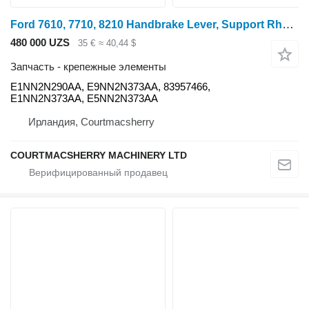
Ford 7610, 7710, 8210 Handbrake Lever, Support Rhs E1nn2n290aa, E9nn2 E1NN2N290AA для трактора колесного
480 000 UZS
35 €
≈ 40,44 $
Запчасть - крепежные элементы
E1NN2N290AA, E9NN2N373AA, 83957466,
E1NN2N373AA, E5NN2N373AA
Ирландия, Courtmacsherry
COURTMACSHERRY MACHINERY LTD