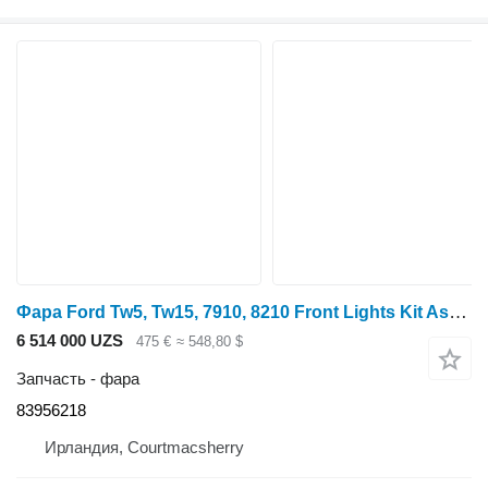
Фара Ford Tw5, Tw15, 7910, 8210 Front Lights Kit Assy , E1nn13n102 83956218 для трактора колесного
6 514 000 UZS
475 €
≈ 548,80 $
Запчасть - фара
83956218
Ирландия, Courtmacsherry