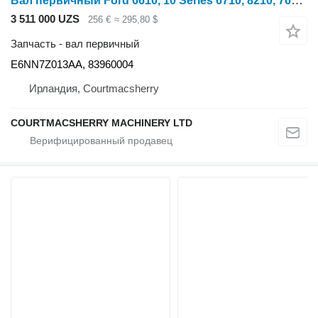
Вал первичный Ford 6610, 10 Series 6710, 8210, 7610 Counter Shaft E6nn7z013aa, 8396 E6NN7Z013AA для трактора колесного Ford 10 Series
3 511 000 UZS
256 €
≈ 295,80 $
Запчасть - вал первичный
E6NN7Z013AA, 83960004
Ирландия, Courtmacsherry
COURTMACSHERRY MACHINERY LTD