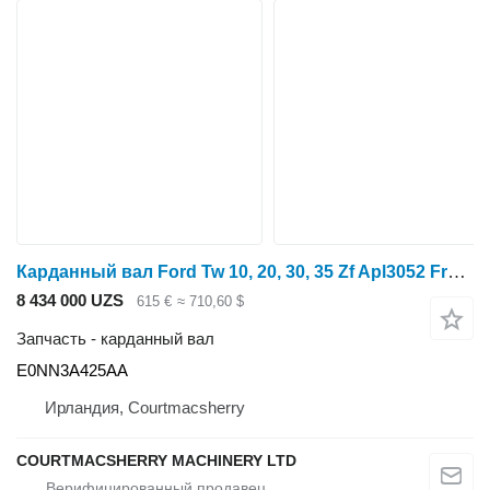
Карданный вал Ford Tw 10, 20, 30, 35 Zf Apl3052 Front Axle Propeller Drive Shaft E0 E0NN3A425AA для трактора колесного 4468053069
8 434 000 UZS
615 €
≈ 710,60 $
Запчасть - карданный вал
E0NN3A425AA
Ирландия, Courtmacsherry
COURTMACSHERRY MACHINERY LTD