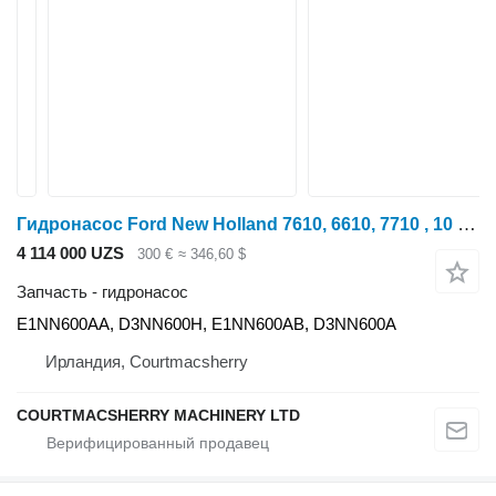
Гидронасос Ford New Holland 7610, 6610, 7710 , 10 Series, Hydraulic Pump Assy E1 E1NN600AA для трактора колесного Ford 7710
4 114 000 UZS
300 €
≈ 346,60 $
Запчасть - гидронасос
E1NN600AA, D3NN600H, E1NN600AB, D3NN600A
Ирландия, Courtmacsherry
COURTMACSHERRY MACHINERY LTD