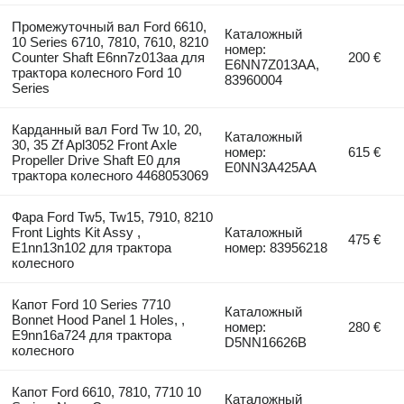
Промежуточный вал Ford 6610,
Каталожный
10 Series 6710, 7810, 7610, 8210
номер:
Counter Shaft E6nn7z013aa для
200 €
E6NN7Z013AA,
трактора колесного Ford 10
83960004
Series
Карданный вал Ford Tw 10, 20,
Каталожный
30, 35 Zf Apl3052 Front Axle
номер:
615 €
Propeller Drive Shaft E0 для
E0NN3A425AA
трактора колесного 4468053069
Фара Ford Tw5, Tw15, 7910, 8210
Front Lights Kit Assy ,
Каталожный
475 €
E1nn13n102 для трактора
номер: 83956218
колесного
Капот Ford 10 Series 7710
Каталожный
Bonnet Hood Panel 1 Holes, ,
номер:
280 €
E9nn16a724 для трактора
D5NN16626B
колесного
Капот Ford 6610, 7810, 7710 10
Каталожный