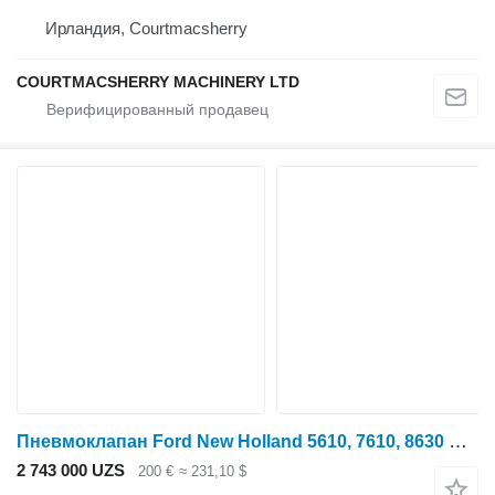
Ирландия, Courtmacsherry
COURTMACSHERRY MACHINERY LTD
Пневмоклапан Ford New Holland 5610, 7610, 8630 Dual Power Valve E5nn7z028aa, 83960 E5NN7Z028AA для трактора колесного
2 743 000 UZS
200 €
≈ 231,10 $