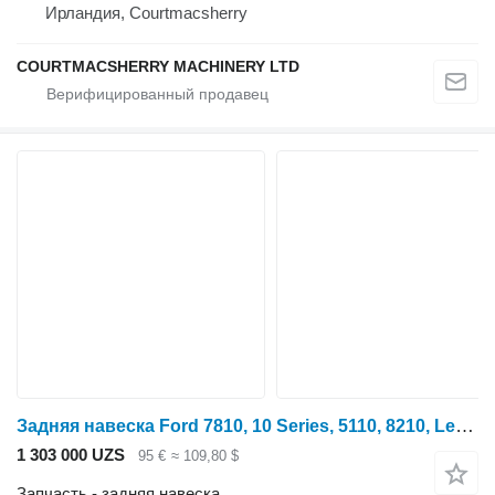
Ирландия, Courtmacsherry
COURTMACSHERRY MACHINERY LTD
Задняя навеска Ford 7810, 10 Series, 5110, 8210, Leveling Box Assembly E0nna935aa, 8 E0NNA935AA для трактора колесного
1 303 000 UZS
95 €
≈ 109,80 $
Запчасть - задняя навеска