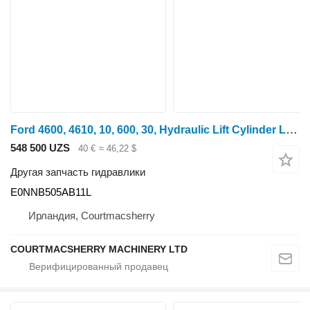
Ford 4600, 4610, 10, 600, 30, Hydraulic Lift Cylinder Lever Handle E0 E0NNB505AB11L для трактора колесного Ford 4600
548 500 UZS
40 €
≈ 46,22 $
Другая запчасть гидравлики
E0NNB505AB11L
Ирландия, Courtmacsherry
COURTMACSHERRY MACHINERY LTD