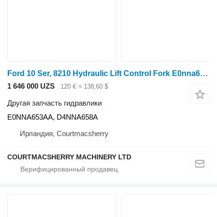
Ford 10 Ser, 8210 Hydraulic Lift Control Fork E0nna659ac, E0nna653aa, E0NNA653AA для трактора колесного Ford 10 Ser
1 646 000 UZS
120 €
≈ 138,60 $
Другая запчасть гидравлики
E0NNA653AA, D4NNA658A
Ирландия, Courtmacsherry
COURTMACSHERRY MACHINERY LTD