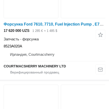
Форсунка Ford 7610, 7710, Fuel Injection Pump , E7nn9a543aeb, 8397639 8523A020A для трактора колесного
17 620 000 UZS
1 285 €
≈ 1 485 $
Запчасть - форсунка
8523A020A
Ирландия, Courtmacsherry
COURTMACSHERRY MACHINERY LTD