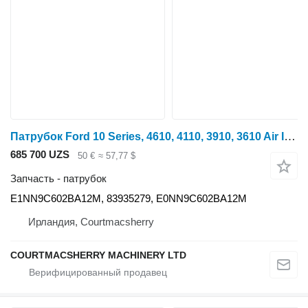
Патрубок Ford 10 Series, 4610, 4110, 3910, 3610 Air Intake Tube E1nn9c602ba12m E1NN9C602BA12M для трактора колесного
685 700 UZS
50 €
≈ 57,77 $
Запчасть - патрубок
E1NN9C602BA12M, 83935279, E0NN9C602BA12M
Ирландия, Courtmacsherry
COURTMACSHERRY MACHINERY LTD