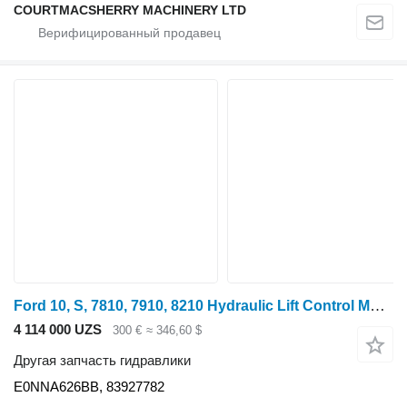
COURTMACSHERRY MACHINERY LTD
Ford 10, S, 7810, 7910, 8210 Hydraulic Lift Control Monitor E0nna626b E0NNA626BB для трактора колесного
4 114 000 UZS
300 €
≈ 346,60 $
Другая запчасть гидравлики
E0NNA626BB, 83927782