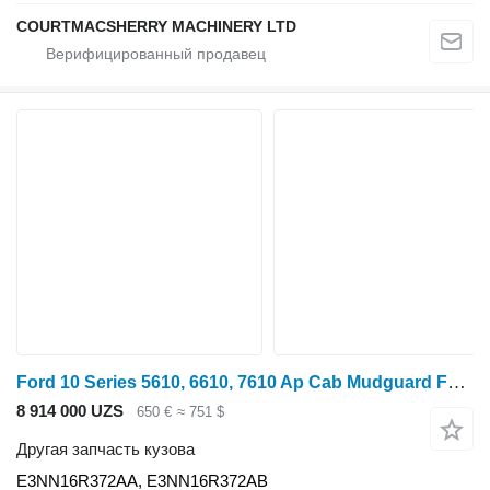
COURTMACSHERRY MACHINERY LTD
Ford 10 Series 5610, 6610, 7610 Ap Cab Mudguard Fender Kit Steel E3nn E3NN16R372AA для трактора колесного
8 914 000 UZS
650 €
≈ 751 $
Другая запчасть кузова
E3NN16R372AA, E3NN16R372AB