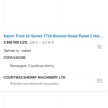
Капот Ford 10 Series 7710 Bonnet Hood Panel 1 Holes, , E9nn16a724 D5NN16626B для трактора колесного
3 840 000 UZS
280 €
≈ 323,50 $
Запчасть - капот
D5NN16626B
Ирландия, Courtmacsherry
COURTMACSHERRY MACHINERY LTD