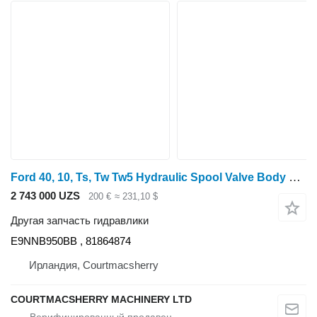
Ford 40, 10, Ts, Tw Tw5 Hydraulic Spool Valve Body Double E9nnb950bb, E9NNB950BB для трактора колесного
2 743 000 UZS
200 €
≈ 231,10 $
Другая запчасть гидравлики
E9NNB950BB , 81864874
Ирландия, Courtmacsherry
COURTMACSHERRY MACHINERY LTD