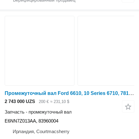
Промежуточный вал Ford 6610, 10 Series 6710, 7810, 7610, 8210 Counter Shaft E6nn7z013aa E6NN7Z013AA для трактора колесного Ford 10 Series
2 743 000 UZS
200 €
≈ 231,10 $
Запчасть - промежуточный вал
E6NN7Z013AA, 83960004
Ирландия, Courtmacsherry