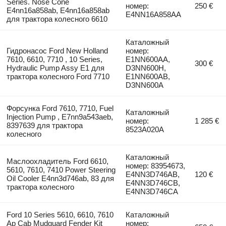
Series. Nose Cone
номер:
250 €
E4nn16a858ab, E4nn16a858ab
E4NN16A858AA
для трактора колесного 6610
Каталожный
Гидронасос Ford New Holland
номер:
7610, 6610, 7710 , 10 Series,
E1NN600AA,
300 €
Hydraulic Pump Assy E1 для
D3NN600H,
трактора колесного Ford 7710
E1NN600AB,
D3NN600A
Форсунка Ford 7610, 7710, Fuel
Каталожный
Injection Pump , E7nn9a543aeb,
номер:
1 285 €
8397639 для трактора
8523A020A
колесного
Каталожный
Маслоохладитель Ford 6610,
номер: 83954673,
5610, 7610, 7410 Power Steering
E4NN3D746AB,
120 €
Oil Cooler E4nn3d746ab, 83 для
E4NN3D746CB,
трактора колесного
E4NN3D746CA
Ford 10 Series 5610, 6610, 7610
Каталожный
Ap Cab Mudguard Fender Kit
номер: