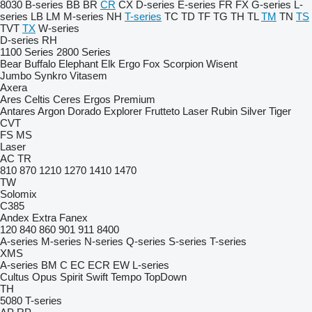
8030
B-series
BB
BR
CR
CX
D-series
E-series
FR
FX
G-series
L-
series
LB
LM
M-series
NH
T-series
TC
TD
TF
TG
TH
TL
TM
TN
TS
TVT
TX
W-series
D-series
RH
1100 Series
2800 Series
Bear
Buffalo
Elephant
Elk
Ergo
Fox
Scorpion
Wisent
Jumbo
Synkro
Vitasem
Axera
Ares
Celtis
Ceres
Ergos
Premium
Antares
Argon
Dorado
Explorer
Frutteto
Laser
Rubin
Silver
Tiger
CVT
FS
MS
Laser
AC
TR
810
870
1210
1270
1410
1470
TW
Solomix
C385
Andex
Extra
Fanex
120
840
860
901
911
8400
A-series
M-series
N-series
Q-series
S-series
T-series
XMS
A-series
BM
C
EC
ECR
EW
L-series
Cultus
Opus
Spirit
Swift
Tempo
TopDown
TH
5080
T-series