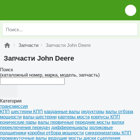
Запчасти
Запчасти John Deere
Запчасти John Deere
Поиск
(каталожный номер, марка, модель, запчасть)
Категория
трансмиссия
КПП
шестерни КПП
карданные валы
редукторы
валы отбора
мощности
валы-шестерни
картеры моста
корпусы КПП
конические пары
валы первичные
передние мосты
вилки
переключения передач
дифференциалы
роликовые
подшипники
коробки отбора мощности
синхронизаторы КПП
промежуточные валы
ведущие мосты
диски сцепления