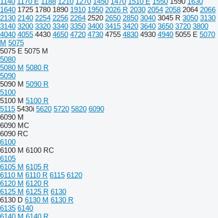
1140
1170 E
1188
1210
1270
1450
1470
1510 E
1550
1590
1630
1640
1725
1780
1890
1910
1950
2026 R
2030
2054
2058
2064
2066
2130
2140
2254
2256
2264
2520
2650
2850
3040
3045 R
3050
3130
3140
3200
3320
3340
3350
3400
3415
3420
3640
3650
3720
3800
4040
4055
4430
4650
4720
4730
4755
4830
4930
4940
5055 E
5070
M
5075
5075 E
5075 M
5080
5080 M
5080 R
5090
5090 M
5090 R
5100
5100 M
5100 R
5115
5430i
5620
5720
5820
6090
6090 M
6090 MC
6090 RC
6100
6100 M
6100 RC
6105
6105 M
6105 R
6110 M
6110 R
6115
6120
6120 M
6120 R
6125 M
6125 R
6130
6130 D
6130 M
6130 R
6135
6140
6140 M
6140 R