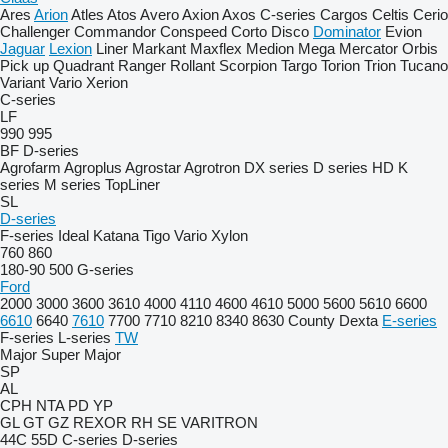
Ares
Arion
Atles
Atos
Avero
Axion
Axos
C-series
Cargos
Celtis
Cerio
Challenger
Commandor
Conspeed
Corto
Disco
Dominator
Evion
Jaguar
Lexion
Liner
Markant
Maxflex
Medion
Mega
Mercator
Orbis
Pick up
Quadrant
Ranger
Rollant
Scorpion
Targo
Torion
Trion
Tucano
Variant
Vario
Xerion
C-series
LF
990
995
BF
D-series
Agrofarm
Agroplus
Agrostar
Agrotron
DX series
D series
HD
K
series
M series
TopLiner
SL
D-series
F-series
Ideal
Katana
Tigo
Vario
Xylon
760
860
180-90
500
G-series
Ford
2000
3000
3600
3610
4000
4110
4600
4610
5000
5600
5610
6600
6610
6640
7610
7700
7710
8210
8340
8630
County
Dexta
E-series
F-series
L-series
TW
Major
Super Major
SP
AL
CPH
NTA
PD
YP
GL
GT
GZ
REXOR
RH
SE
VARITRON
44C
55D
C-series
D-series