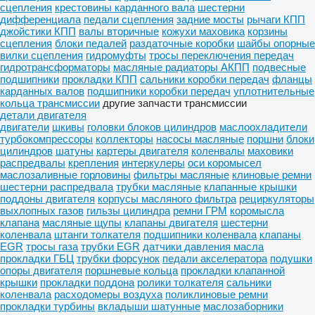
сцепления
крестовины карданного вала
шестерни
дифференциала
педали сцепления
задние мосты
рычаги КПП
джойстики КПП
валы вторичные
кожухи маховика
корзины
сцепления
блоки педалей
раздаточные коробки
шайбы опорные
вилки сцепления
гидромуфты
тросы переключения передач
гидротрансформаторы
масляные радиаторы АКПП
подвесные
подшипники
прокладки КПП
сальники коробки передач
фланцы
карданных валов
подшипники коробки передач
уплотнительные
кольца трансмиссии
другие запчасти трансмиссии
детали двигателя
двигатели
шкивы
головки блоков цилиндров
маслоохладители
турбокомпрессоры
коллекторы
насосы масляные
поршни
блоки
цилиндров
шатуны
картеры двигателя
коленвалы
маховики
распредвалы
крепления
интеркулеры
оси коромысел
маслозаливные горловины
фильтры масляные
клиновые ремни
шестерни распредвала
трубки масляные
клапанные крышки
поддоны двигателя
корпусы масляного фильтра
рециркуляторы
выхлопных газов
гильзы цилиндра
ремни ГРМ
коромысла
клапана
масляные щупы
клапаны двигателя
шестерни
коленвала
штанги толкателя
подшипники коленвала
клапаны
EGR
тросы газа
трубки EGR
датчики давления масла
прокладки ГБЦ
трубки форсунок
педали акселератора
подушки
опоры двигателя
поршневые кольца
прокладки клапанной
крышки
прокладки поддона
ролики толкателя
сальники
коленвала
расходомеры воздуха
поликлиновые ремни
прокладки турбины
вкладыши шатунные
маслозаборники