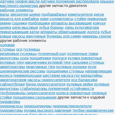
датчики уровня масла
датчики положения распредвала
крышки
масляного радиатора
другие запчасти двигателя
рабочие элементы
валы
звездочки
шнеки
подбарабанья
измельчители
диски
решета для комбайна
ножи
соломотрясы
стойки
приводные
ремни
сошники
подборщики
аппараты высевающие
кожухи
шнека
цепи мысовые
зубья бороны
лапы культиватора
прикатывающие катки
аппараты обматывающие
долота
зубья
ковша
насосы вакуумные
бункеры для семян
маркеры сеялок
другие рабочие элементы
ходовая
ступицы
оси
гусеницы
резиновые гусеницы
гусеничный ход
гусеничные траки
редукторы хода
подшипники
полуоси
кулаки поворотные
рулевые тяги
наконечники рулевой тяги
сальники ступицы
амортизаторы
реактивные тяги
рулевые колонки
рули
цилиндрические рессоры
подшипники ступицы
направляющие
колеса
пневмоподушки
шестерни насоса гур
кронштейны
амортизаторов
насосы гидроусилителя
оси балансира
сайлентблоки
бачки гидроусилителя
рулевые рейки
рулевые
редукторы
стабилизаторы поперечной устойчивости
трубопроводы гидроусилителя
колеса поворотные
опорные
стойки
подшипники скольжения
другие запчасти к ходовой
гидравлика
гидронасосы
гидроцилиндры
гидрораспределители
гидромоторы
рукава высокого давления
трубки гидравлические
гидравлические баки
фильтры гидравлические
пульты