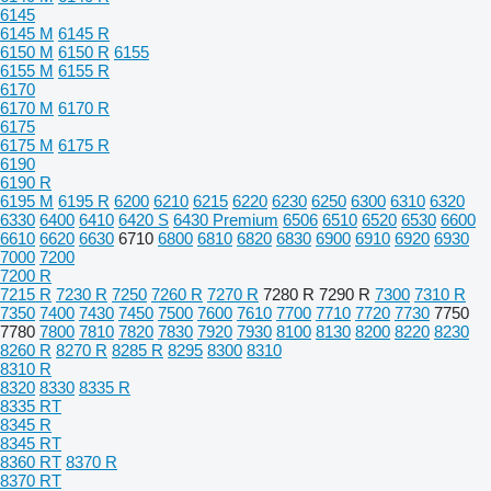
6145
6145 M
6145 R
6150 M
6150 R
6155
6155 M
6155 R
6170
6170 M
6170 R
6175
6175 M
6175 R
6190
6190 R
6195 M
6195 R
6200
6210
6215
6220
6230
6250
6300
6310
6320
6330
6400
6410
6420 S
6430 Premium
6506
6510
6520
6530
6600
6610
6620
6630
6710
6800
6810
6820
6830
6900
6910
6920
6930
7000
7200
7200 R
7215 R
7230 R
7250
7260 R
7270 R
7280 R
7290 R
7300
7310 R
7350
7400
7430
7450
7500
7600
7610
7700
7710
7720
7730
7750
7780
7800
7810
7820
7830
7920
7930
8100
8130
8200
8220
8230
8260 R
8270 R
8285 R
8295
8300
8310
8310 R
8320
8330
8335 R
8335 RT
8345 R
8345 RT
8360 RT
8370 R
8370 RT