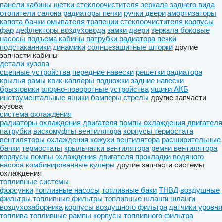
панели кабины
щетки стеклоочистителя
зеркала заднего вида
отопители салона
радиаторы печки
ручки двери
амортизаторы
капота
бачки омывателя
трапеции стеклоочистителя
корпусы
фар
дефлекторы воздуховода
замки двери
зеркала боковые
насосы подъема кабины
патрубки радиатора печки
подстаканники
динамики
солнцезащитные шторки
другие
запчасти кабины
детали кузова
сцепные устройства
передние навески
решетки радиатора
крылья
рамы
квик-каплеры
подножки
задние навески
брызговики
опорно-поворотные устройства
ящики АКБ
инструментальные ящики
бамперы
стрелы
другие запчасти
кузова
система охлаждения
радиаторы охлаждения двигателя
помпы охлаждения двигателя
патрубки
вискомуфты вентилятора
корпусы термостата
вентиляторы охлаждения
кожухи вентилятора
расширительные
бачки
термостаты
крыльчатки вентилятора
ремни вентилятора
корпусы помпы охлаждения двигателя
прокладки водяного
насоса
комбинированные кулеры
другие запчасти системы
охлаждения
топливные системы
форсунки
топливные насосы
топливные баки
ТНВД
воздушные
фильтры
топливные фильтры
топливные шланги
шланги
воздухозаборника
корпусы воздушного фильтра
датчики уровня
топлива
топливные рампы
корпусы топливного фильтра