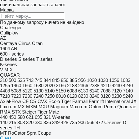
оригинальная запчасть
аналог
Марка
По данному запросу ничего не найдено
Challenger
Cultiplow
AZ
Centaya
Cirrus
Citan
1604
AR
600 - series
D series
S series
T series
K-series
V-MIX
QUASAR
310
500
535
743
745
844
845
856
885
956
1020
1030
1056
1083
1255
1460
1660
1680
2020
2166
2188
2366
2388
4210
4230
4240
4408
5088
5120
5130
5140
5150
6088
6130
6140
7088
7120
7140
7210
7220
7230
7240
7250
8010
8120
8230
8240
9120
9230
9240
Axial-Flow
CF
CS
CVX
Ecolo Tiger
Farmall
Farmlift
International
JX
Luxxum
MX
MXM
MXU
Magnum
Maxxum
Optum
Puma
Quadtrac
RMX
STX
Steiger
Tiger Mate
440
450
580
621
695
821
W-series
140
215
308
320
330
336
349
428
735
906
966
972
C-series
D
series
TH
MT
RoGator
Spra Coupe
Claas