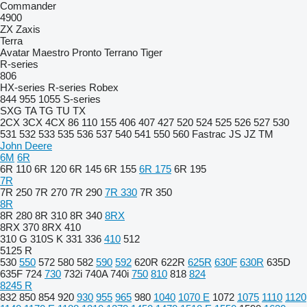
Commander
4900
ZX
Zaxis
Terra
Avatar
Maestro
Pronto
Terrano
Tiger
R-series
806
HX-series
R-series
Robex
844
955
1055
S-series
SXG
TA
TG
TU
TX
2CX
3CX
4CX
86
110
155
406
407
427
520
524
525
526
527
530
531
532
533
535
536
537
540
541
550
560
Fastrac
JS
JZ
TM
John Deere
6M
6R
6R 110
6R 120
6R 145
6R 155
6R 175
6R 195
7R
7R 250
7R 270
7R 290
7R 330
7R 350
8R
8R 280
8R 310
8R 340
8RX
8RX 370
8RX 410
310 G
310S K
331
336
410
512
5125 R
530
550
572
580
582
590
592
620R
622R
625R
630F
630R
635D
635F
724
730
732i
740A
740i
750
810
818
824
8245 R
832
850
854
920
930
955
965
980
1040
1070 E
1072
1075
1110
1120