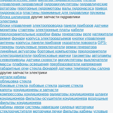
управления гидравликой
гидроаккумуляторы
гидравлические
ротаторы
героторные гидромоторы
валы гидронасоса
привод
гидронасоса
пластины прижимные для гидравлики
пружины
блока цилиндров
другие запчасти гидравлики
электрика
блоки управления
электропроводка
панели приборов
датчики
мониторы
стартеры
электронные платы
кабели
предохранительные коробки
фары
генераторы
реле
натяжители
ремня
фонари
корпуса электроразъемов
кнопки управления
антенны
корпусы панели приборов
указатели поворота
GPS-
трекеры
подрулевые переключатели
ремни генератора
линейные актуаторы
бортовые компьютеры
предохранители
электродвигатели
проблесковые маячки
тахометры
автолампы
сервоприводы
датчики скорости
аккумуляторы
выключатели
массы
плафоны освещения
преобразователи напряжения
габаритные огни
стекла фонарей
датчики температуры салона
другие запчасти электрики
детали кабины
облицовка
стекла
боковые стекла
лобовые стекла
задние стекла
капоты
кондиционеры и запчасти
компрессоры кондиционера
радиаторы кондиционера
шланги
кондиционера
фильтры-осушители кондиционера
воздушные
фильтры кондиционера
кабины
двери
системы навигации
сиденья
моторчики
стеклоочистителя
моторчики печки
фильтры кабины
угловые