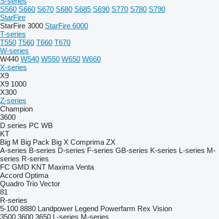
S-series
S560
S660
S670
S680
S685
S690
S770
S780
S790
StarFire
StarFire 3000
StarFire 6000
T-series
T550
T560
T660
T670
W-series
W440
W540
W550
W650
W660
X-series
X9
X9 1000
X300
Z-series
Champion
3600
D series
PC
WB
KT
Big M
Big Pack
Big X
Comprima
ZX
A-series
B-series
D-series
F-series
GB-series
K-series
L-series
M-
series
R-series
FC
GMD
KNT
Maxima
Venta
Accord
Optima
Quadro
Trio
Vector
81
R-series
5-100
8880
Landpower
Legend
Powerfarm
Rex
Vision
3500
3600
3650
L-series
M-series