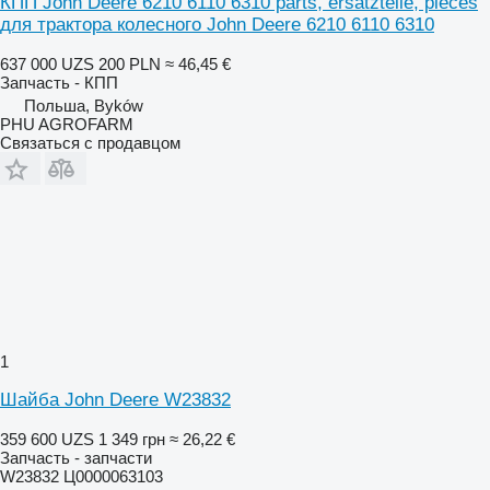
КПП John Deere 6210 6110 6310 parts, ersatzteile, pieces
для трактора колесного John Deere 6210 6110 6310
637 000 UZS
200 PLN
≈ 46,45 €
Запчасть - КПП
Польша, Byków
PHU AGROFARM
Связаться с продавцом
1
Шайба John Deere W23832
359 600 UZS
1 349 грн
≈ 26,22 €
Запчасть - запчасти
W23832 Ц0000063103