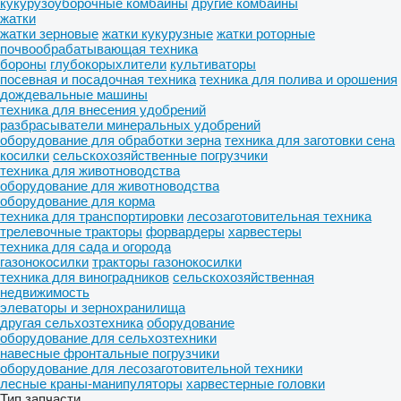
кукурузоуборочные комбайны
другие комбайны
жатки
жатки зерновые
жатки кукурузные
жатки роторные
почвообрабатывающая техника
бороны
глубокорыхлители
культиваторы
посевная и посадочная техника
техника для полива и орошения
дождевальные машины
техника для внесения удобрений
разбрасыватели минеральных удобрений
оборудование для обработки зерна
техника для заготовки сена
косилки
сельскохозяйственные погрузчики
техника для животноводства
оборудование для животноводства
оборудование для корма
техника для транспортировки
лесозаготовительная техника
трелевочные тракторы
форвардеры
харвестеры
техника для сада и огорода
газонокосилки
тракторы газонокосилки
техника для виноградников
сельскохозяйственная
недвижимость
элеваторы и зернохранилища
другая сельхозтехника
оборудование
оборудование для сельхозтехники
навесные фронтальные погрузчики
оборудование для лесозаготовительной техники
лесные краны-манипуляторы
харвестерные головки
Тип запчасти