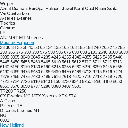
Welger
Azurit
Diamant
EurOpal
Heliodor
Juwel
Karat
Opal
Rubin
Solitair
VariOpal
Zirkon
A-series
L-series
T-series
Geotrac
LE
ATJ
MRT
MT
M series
Massey Ferguson
23
30
34
35
38
40
50
65
124
135
165
168
185
188
240
265
275
285
290
365
375
390
399
575
590
595
675
690
698
2190
2640
3060
3080
3085
3095
3640
3645
4235
4245
4255
4345
4355
5425
5435
5440
5445
5450
5455
5460
5465
5610
5611
5612
5710
5711
5712
5713
6140
6150
6170
6180
6190
6245
6255
6260
6270
6290
6445
6455
6460
6465
6475
6480
6485
6490
6495
6499
6713
6715
6716
7274
7278
7465
7475
7480
7495
7616
7618
7620
7716
7718
7719
7720
7722
7724
7726
8110
8140
8150
8220
8240
8250
8280
8480
8650
8660
8670
8690
8737
9280
9380
9407
9690
TR200
TR250
CX
F-series
MC
MTX
X-series
XTX
ZTX
A-Class
P-series
TF
D-series
L-series
MT
NG
6001
New Holland