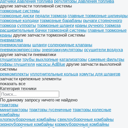
датчики давления топлива
регуляторы давления топлива
другие запчасти топливной системы
тормозные системы
тормозные диски
педали тормоза
главные тормозные цилиндры
тормозные колодки
тормозные барабаны
рычаги стояночного
тормоза
суппорты
тормозные шланги
краны ручного тормоза
расширительные бачки тормозной системы
главные тормозные
краны
другие запчасти тормозной системы
пневматика
пневмоклапаны
шланги
соленоидные клапаны
пневмокомпрессоры
энергоаккумуляторы
осушители воздуха
другие запчасти пневматики
глушители
трубы выхлопные
катализаторы
сажевые фильтры
гофры глушителя
насосы AdBlue
другие запчасти выхлопной
системы
ремкомплекты
уплотнительные кольца
хомуты для шлангов
запчасти
крепежные элементы
показать все
Категория техники
По данному запросу ничего не найдено
тракторы
минитракторы
тракторы гусеничные
тракторы колесные
комбайны
хлопкоуборочные комбайны
свеклоуборочные комбайны
зерноуборочные комбайны
кормоуборочные комбайны