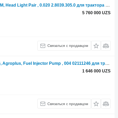
Фара Deutz Agrotron 6120.4, Serie 6, M, Head Light Pair , 0.020 2.8039.305.0 для трактора колесного Agroton 6120.4
5 760 000 UZS
Связаться с продавцом
Форсунка Deutz Agrotron 110, Mk3, 6, Agroplus, Fuel Injector Pump , 004 02111246 для трактора колесного Agroton 110
1 646 000 UZS
Связаться с продавцом