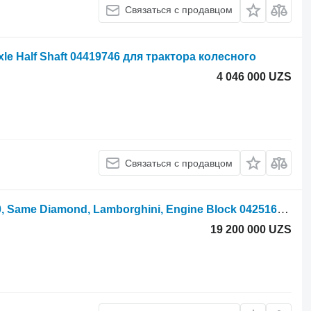
Связаться с продавцом
xle Half Shaft 04419746 для трактора колесного
4 046 000 UZS
Связаться с продавцом
Блок цилиндров Deutz Agrotron 120, Same Diamond, Lamborghini, Engine Block 04251631RY для трактора колесного
19 200 000 UZS