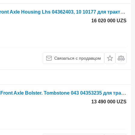
Deutz Dx4.70, Dx6.05, Dx80, Dx4.70 Front Axle Housing Lhs 04362403, 10 10177 для трактора колесного
16 020 000 UZS
Связаться с продавцом
Deutz Dx4.70, Dx6.05, Dx4.10, Dx3.70 Front Axle Bolster. Tombstone 043 04353235 для трактора колесного
13 490 000 UZS