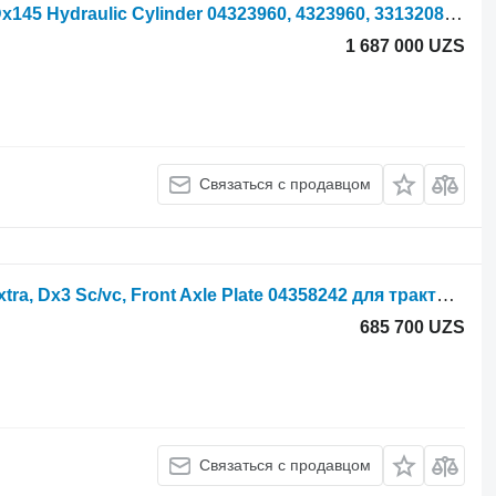
Гидроцилиндр Deutz Dx110, Dx85, Dx145 Hydraulic Cylinder 04323960, 4323960, 3313208 для трактора колесного DX110
1 687 000 UZS
Связаться с продавцом
Deutz fahr Agroprima, Agrostar, Agroxtra, Dx3 Sc/vc, Front Axle Plate 04358242 для трактора колесного
685 700 UZS
Связаться с продавцом