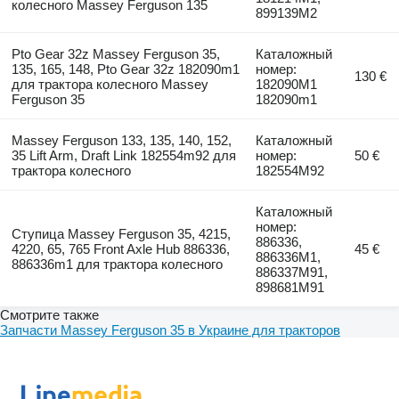
колесного Massey Ferguson 135
899139M2
Pto Gear 32z Massey Ferguson 35,
Каталожный
135, 165, 148, Pto Gear 32z 182090m1
номер:
130 €
для трактора колесного Massey
182090M1
Ferguson 35
182090m1
Massey Ferguson 133, 135, 140, 152,
Каталожный
35 Lift Arm, Draft Link 182554m92 для
номер:
50 €
трактора колесного
182554M92
Каталожный
номер:
Ступица Massey Ferguson 35, 4215,
886336,
4220, 65, 765 Front Axle Hub 886336,
45 €
886336M1,
886336m1 для трактора колесного
886337M91,
898681M91
Смотрите также
Запчасти Massey Ferguson 35 в Украине для тракторов