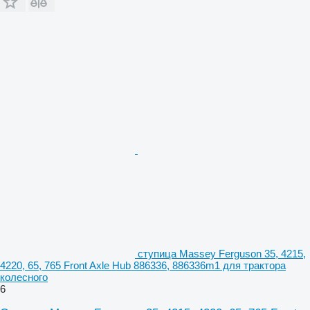
ступица Massey Ferguson 35, 4215,
4220, 65, 765 Front Axle Hub 886336, 886336m1 для трактора
колесного
6