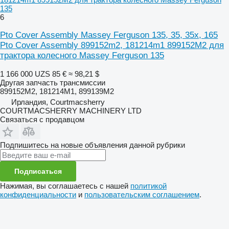
135
6
Pto Cover Assembly Massey Ferguson 135, 35, 35x, 165
Pto Cover Assembly 899152m2, 181214m1 899152M2 для
трактора колесного Massey Ferguson 135
1 166 000 UZS
85 €
≈ 98,21 $
Другая запчасть трансмиссии
899152M2, 181214M1, 899139M2
Ирландия, Courtmacsherry
COURTMACSHERRY MACHINERY LTD
Связаться с продавцом
Подпишитесь на новые объявления данной рубрики
Подписаться
Нажимая, вы соглашаетесь с нашей
политикой
конфиденциальности
и
пользовательским соглашением
.