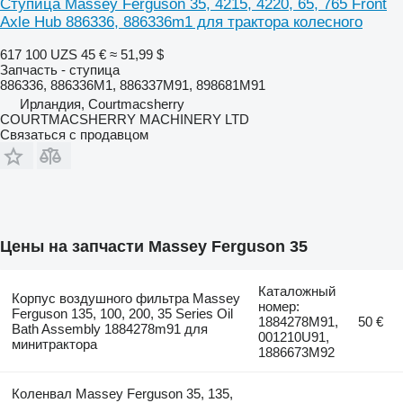
Ступица Massey Ferguson 35, 4215, 4220, 65, 765 Front
Axle Hub 886336, 886336m1 для трактора колесного
617 100 UZS
45 €
≈ 51,99 $
Запчасть - ступица
886336, 886336M1, 886337M91, 898681M91
Ирландия, Courtmacsherry
COURTMACSHERRY MACHINERY LTD
Связаться с продавцом
Цены на запчасти Massey Ferguson 35
Каталожный
Корпус воздушного фильтра Massey
номер:
Ferguson 135, 100, 200, 35 Series Oil
1884278M91,
50 €
Bath Assembly 1884278m91 для
001210U91,
минитрактора
1886673M92
Коленвал Massey Ferguson 35, 135,