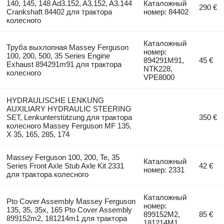
140, 145, 148 Ad3.152, A3.152, A3.144
Каталожный
290 €
Crankshaft 84402 для трактора
номер: 84402
колесного
Каталожный
Труба выхлопная Massey Ferguson
номер:
100, 200, 500, 35 Series Engine
894291M91,
45 €
Exhaust 894291m91 для трактора
NTK228,
колесного
VPE8000
HYDRAULISCHE LENKUNG
AUXILIARY HYDRAULIC STEERING
SET, Lenkunterstützung для трактора
350 €
колесного Massey Ferguson MF 135,
X 35, 165, 285, 174
Massey Ferguson 100, 200, Te, 35
Каталожный
Series Front Axle Stub Axle Kit 2331
42 €
номер: 2331
для трактора колесного
Каталожный
Pto Cover Assembly Massey Ferguson
номер:
135, 35, 35x, 165 Pto Cover Assembly
899152M2,
85 €
899152m2, 181214m1 для трактора
181214M1,