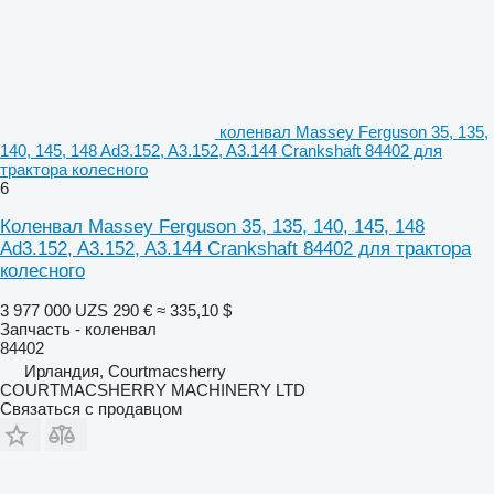
коленвал Massey Ferguson 35, 135,
140, 145, 148 Ad3.152, A3.152, A3.144 Crankshaft 84402 для
трактора колесного
6
Коленвал Massey Ferguson 35, 135, 140, 145, 148
Ad3.152, A3.152, A3.144 Crankshaft 84402 для трактора
колесного
3 977 000 UZS
290 €
≈ 335,10 $
Запчасть - коленвал
84402
Ирландия, Courtmacsherry
COURTMACSHERRY MACHINERY LTD
Связаться с продавцом