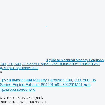
труба выхлопная Massey Ferguson
100, 200, 500, 35 Series Engine Exhaust 894291m91 894291M91
для трактора колесного
6
Труба выхлопная Massey Ferguson 100, 200, 500, 35
Series Engine Exhaust 894291m91 894291M91 для
трактора колесного
617 100 UZS
45 €
≈ 51,99 $
Запчасть - труба выхлопная