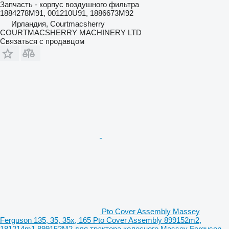
Запчасть - корпус воздушного фильтра
1884278M91, 001210U91, 1886673M92
Ирландия, Courtmacsherry
COURTMACSHERRY MACHINERY LTD
Связаться с продавцом
Pto Cover Assembly Massey
Ferguson 135, 35, 35x, 165 Pto Cover Assembly 899152m2,
181214m1 899152M2 для трактора колесного Massey Ferguson