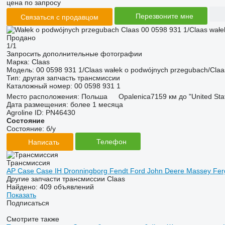
цена по запросу
Перезвоните мне
Связаться с продавцом
Продано
1/1
Запросить дополнительные фотографии
Марка:
Claas
Модель:
00 0598 931 1/Claas wałek o podwójnych przegubach/Claa
Тип:
другая запчасть трансмиссии
Каталожный номер:
00 0598 931 1
Место расположения:
Польша
Opalenica
7159 км до "United St
Дата размещения:
более 1 месяца
Agroline ID:
PN46430
Состояние
Состояние:
б/у
Телефон
Написать
Трансмиссия
AP
Case
Case IH
Dronningborg
Fendt
Ford
John Deere
Massey Fe
Другие запчасти трансмиссии Claas
Найдено:
409 объявлений
Показать
Подписаться
Смотрите также