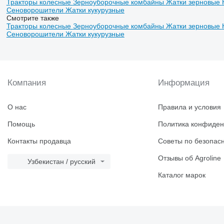
Тракторы колесные
Зерноуборочные комбайны
Жатки зерновые
Сеноворошители
Жатки кукурузные
Смотрите также
Тракторы колесные
Зерноуборочные комбайны
Жатки зерновые
Сеноворошители
Жатки кукурузные
Компания
Информация
О нас
Правила и условия
Помощь
Политика конфиден
Контакты продавца
Советы по безопас
Отзывы об Agroline
Узбекистан / русский
Каталог марок