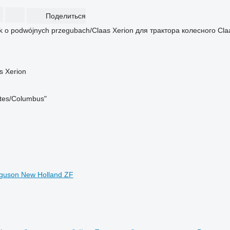
Поделиться
s Xerion
ates/Columbus"
rguson
New Holland
ZF