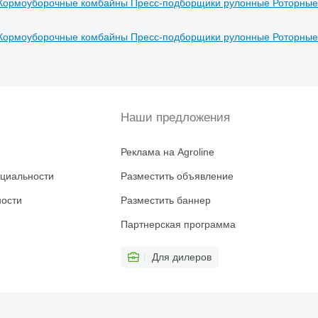
Кормоуборочные комбайны
Пресс-подборщики рулонные
Роторные
Кормоуборочные комбайны
Пресс-подборщики рулонные
Роторные
Наши предложения
Реклама на Agroline
циальности
Разместить объявление
ности
Разместить баннер
Партнерская программа
Для дилеров