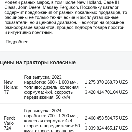
модели разных марок, в том числе New Holland, Case IH,
Claas, John Deere, Massey Ferguson. Поскольку каталог
содержит предложения от разных локальных продавцов, то
расширены не только технические и эксплуатационные
показатели, но и ценовой диапазон. Несмотря на огромное
разнообразие вариантов, процесс подбора товара простой
и интуитивно понятный.
Подробнее...
Цены на тракторы колесные
Год выпуска: 2023,
New
наработка: 680 - 1 800 м/ч,
1 275 370 268,79 UZS
Holland
топливо: дизель, колесная
-
T7
формула: 4x4, скорость
3 428 414 701,04 UZS
передвижения: 50 км/ч
Год выпуска: 2024,
наработка: 700 - 1 300 м/ч,
Fendt
2 468 458 584,75 UZS
колесная формула: 4x4,
Vario
-
скорость передвижения: 50
724
3 839 824 465,17 UZS
км/ч, скорость вращения