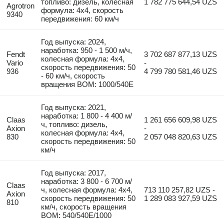
топливо: дизель, колесная
1 782 775 644,54 UZS
Agrotron
формула: 4x4, скорость
9340
передвижения: 60 км/ч
Год выпуска: 2024,
наработка: 950 - 1 500 м/ч,
Fendt
3 702 687 877,13 UZS
колесная формула: 4x4,
Vario
-
скорость передвижения: 50
936
4 799 780 581,46 UZS
- 60 км/ч, скорость
вращения ВОМ: 1000/540E
Год выпуска: 2021,
наработка: 1 800 - 4 400 м/
Claas
1 261 656 609,98 UZS
ч, топливо: дизель,
Axion
-
колесная формула: 4x4,
830
2 057 048 820,63 UZS
скорость передвижения: 50
км/ч
Год выпуска: 2017,
наработка: 3 800 - 6 700 м/
Claas
ч, колесная формула: 4x4,
713 110 257,82 UZS -
Axion
скорость передвижения: 50
1 289 083 927,59 UZS
810
км/ч, скорость вращения
ВОМ: 540/540E/1000