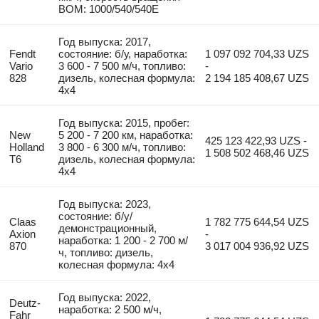
ВОМ: 1000/540/540E
Год выпуска: 2017,
Fendt
состояние: б/у, наработка:
1 097 092 704,33 UZS
Vario
3 600 - 7 500 м/ч, топливо:
-
828
дизель, колесная формула:
2 194 185 408,67 UZS
4x4
Год выпуска: 2015, пробег:
New
5 200 - 7 200 км, наработка:
425 123 422,93 UZS -
Holland
3 800 - 6 300 м/ч, топливо:
1 508 502 468,46 UZS
T6
дизель, колесная формула:
4x4
Год выпуска: 2023,
состояние: б/у/
Claas
1 782 775 644,54 UZS
демонстрационный,
Axion
-
наработка: 1 200 - 2 700 м/
870
3 017 004 936,92 UZS
ч, топливо: дизель,
колесная формула: 4x4
Год выпуска: 2022,
Deutz-
наработка: 2 500 м/ч,
Fahr