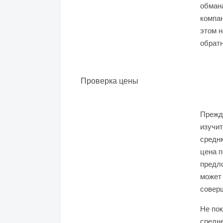
обман
компа
этом н
обратн
Проверка цены
Прежд
изучит
средн
цена 
предло
может 
совер
Не пок
средне