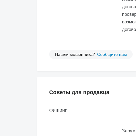
догово
провер
возмож
догово
Нашли мошенника?
Сообщите нам
Советы для продавца
Фишинг
Злоумы