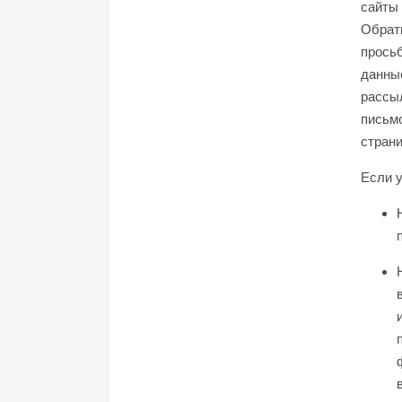
сайты
Обрати
прось
данные
рассыл
письмо
страни
Если у