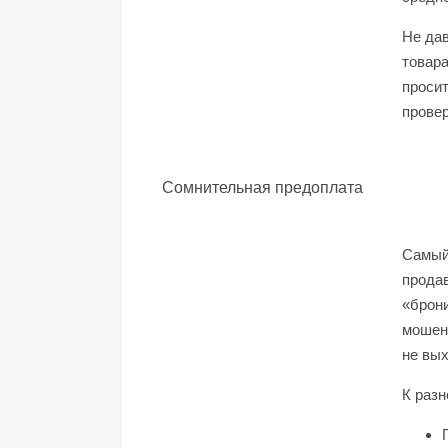
Не дав
товара
просит
провер
Сомнительная предоплата
Самый
прода
«брони
мошен
не вых
К разн