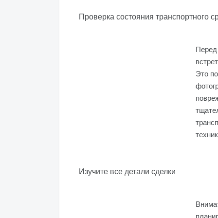
Проверка состояния транспортного с
Перед 
встрет
Это по
фотог
повреж
тщател
трансп
техник
Изучите все детали сделки
Внимат
планир