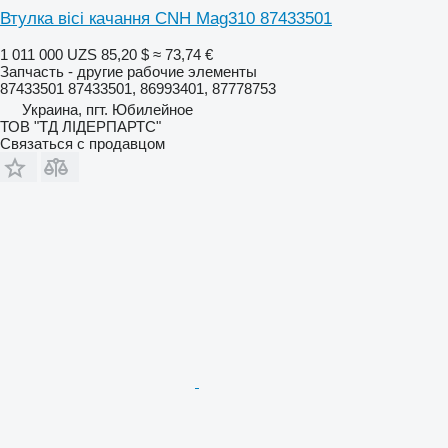
Втулка вісі качання CNH Mag310 87433501
1 011 000 UZS
85,20 $
≈ 73,74 €
Запчасть - другие рабочие элементы
87433501 87433501, 86993401, 87778753
Украина, пгт. Юбилейное
ТОВ "ТД ЛІДЕРПАРТС"
Связаться с продавцом