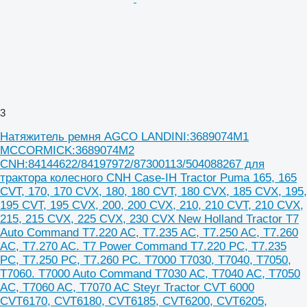
3
Натяжитель ремня AGCO LANDINI:3689074M1
MCCORMICK:3689074M2
CNH:84144622/84197972/87300113/504088267 для
трактора колесного CNH Case-IH Tractor Puma 165, 165
CVT, 170, 170 CVX, 180, 180 CVT, 180 CVX, 185 CVX, 195,
195 CVT, 195 CVX, 200, 200 CVX, 210, 210 CVT, 210 CVX,
215, 215 CVX, 225 CVX, 230 CVX New Holland Tractor T7
Auto Command T7.220 AC, T7.235 AC, T7.250 AC, T7.260
AC, T7.270 AC. T7 Power Command T7.220 PC, T7.235
PC, T7.250 PC, T7.260 PC. T7000 T7030, T7040, T7050,
T7060. T7000 Auto Command T7030 AC, T7040 AC, T7050
AC, T7060 AC, T7070 AC Steyr Tractor CVT 6000
CVT6170, CVT6180, CVT6185, CVT6200, CVT6205,