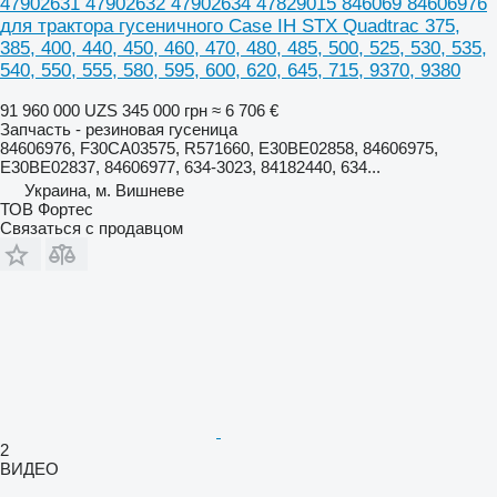
47902631 47902632 47902634 47829015 846069 84606976
для трактора гусеничного Case IH STX Quadtrac 375,
385, 400, 440, 450, 460, 470, 480, 485, 500, 525, 530, 535,
540, 550, 555, 580, 595, 600, 620, 645, 715, 9370, 9380
91 960 000 UZS
345 000 грн
≈ 6 706 €
Запчасть - резиновая гусеница
84606976, F30CA03575, R571660, E30BE02858, 84606975,
E30BE02837, 84606977, 634-3023, 84182440, 634...
Украина, м. Вишневе
ТОВ Фортес
Связаться с продавцом
2
ВИДЕО