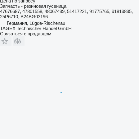
Цена по запросу
Запчасть - резиновая гусеница
47676687, 47801558, 48067499, 51417221, 91775765, 91819895,
25P6710, B24BG03196
Германия, Lügde-Rischenau
TAGEX Technischer Handel GmbH
Связаться с продавцом