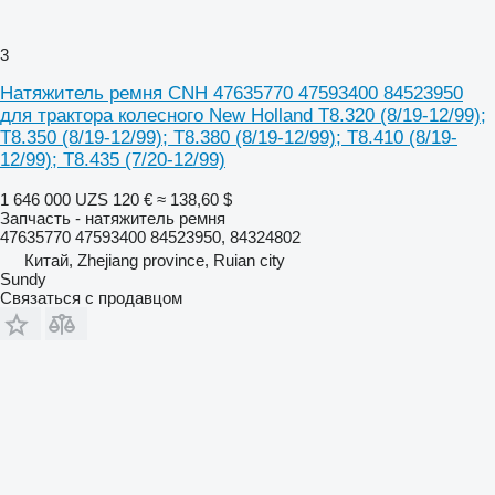
3
Натяжитель ремня CNH 47635770 47593400 84523950
для трактора колесного New Holland T8.320 (8/19-12/99);
T8.350 (8/19-12/99); T8.380 (8/19-12/99); T8.410 (8/19-
12/99); T8.435 (7/20-12/99)
1 646 000 UZS
120 €
≈ 138,60 $
Запчасть - натяжитель ремня
47635770 47593400 84523950, 84324802
Китай, Zhejiang province, Ruian city
Sundy
Связаться с продавцом