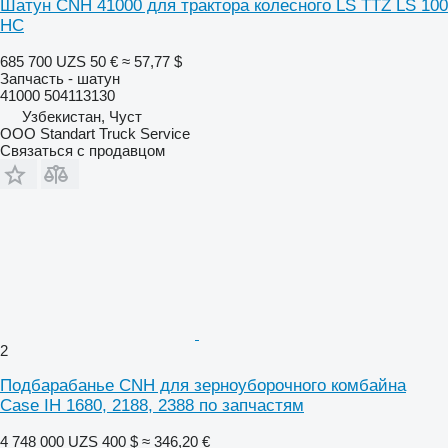
Шатун CNH 41000 для трактора колесного LS TTZ LS 100
HC
685 700 UZS
50 €
≈ 57,77 $
Запчасть - шатун
41000 504113130
Узбекистан, Чуст
ООО Standart Truck Service
Связаться с продавцом
2
Подбарабанье CNH для зерноуборочного комбайна
Case IH 1680, 2188, 2388 по запчастям
4 748 000 UZS
400 $
≈ 346,20 €