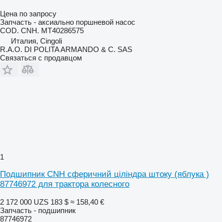
Цена по запросу
Запчасть - аксиально поршневой насос
COD. CNH. MT40286575
Италия, Cingoli
R.A.O. DI POLITA ARMANDO & C. SAS
Связаться с продавцом
1
Подшипник CNH сферичний ціліндра штоку (яблука )
87746972 для трактора колесного
2 172 000 UZS
183 $
≈ 158,40 €
Запчасть - подшипник
87746972