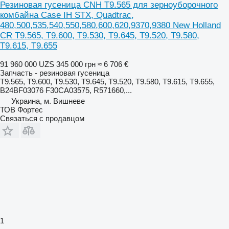
Резиновая гусеница CNH T9.565 для зерноуборочного
комбайна Case IH STX, Quadtrac,
480,500,535,540,550,580,600,620,9370,9380 New Holland
CR T9.565, T9.600, T9.530, T9.645, T9.520, T9.580,
T9.615, T9.655
91 960 000 UZS
345 000 грн
≈ 6 706 €
Запчасть - резиновая гусеница
T9.565, T9.600, T9.530, T9.645, T9.520, T9.580, T9.615, T9.655,
B24BF03076 F30CA03575, R571660,...
Украина, м. Вишневе
ТОВ Фортес
Связаться с продавцом
1