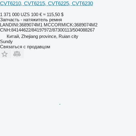
CVT6210, CVT6215, CVT6225, CVT6230
1 371 000 UZS
100 €
≈ 115,50 $
Запчасть - натяжитель ремня
LANDINI:3689074M1 MCCORMICK:3689074M2
CNH:84144622/84197972/87300113/504088267
Китай, Zhejiang province, Ruian city
Sundy
Связаться с продавцом