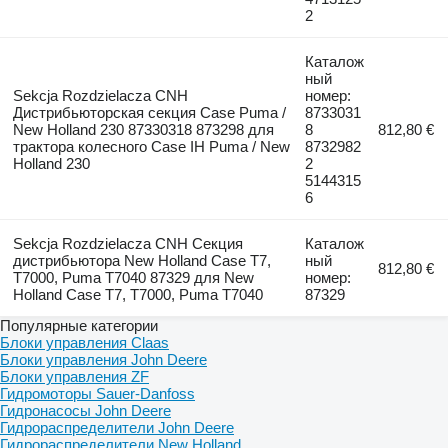
2
Каталож
ный
Sekcja Rozdzielacza CNH
номер:
Дистрибьюторская секция Case Puma /
8733031
New Holland 230 87330318 873298 для
8
812,80 €
трактора колесного Case IH Puma / New
8732982
Holland 230
2
5144315
6
Sekcja Rozdzielacza CNH Секция
Каталож
дистрибьютора New Holland Case T7,
ный
812,80 €
T7000, Puma T7040 87329 для New
номер:
Holland Case T7, T7000, Puma T7040
87329
Популярные категории
Блоки управления Claas
Блоки управления John Deere
Блоки управления ZF
Гидромоторы Sauer-Danfoss
Гидронасосы John Deere
Гидрораспределители John Deere
Гидрораспределители New Holland