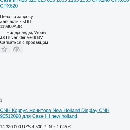
Case IH 420 620 625 635 2055 2155 2555 CPX240 CPX610
CPX620
Цена по запросу
Запчасть - КПП
119860A3R
Нидерланды, Wouw
J&Th van der Veldt BV
Связаться с продавцом
1
CNH Корпус монитора New Holland Display CNH
90512090 для Case IH new holland
14 330 000 UZS
4 500 PLN
≈ 1 045 €