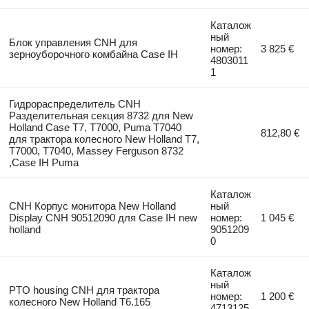
Каталож
ный
Блок управления CNH для
номер:
3 825 €
зерноуборочного комбайна Case IH
4803011
1
Гидрораспределитель CNH
Разделительная секция 8732 для New
Holland Case T7, T7000, Puma T7040
812,80 €
для трактора колесного New Holland T7,
T7000, T7040, Massey Ferguson 8732
,Case IH Puma
Каталож
CNH Корпус монитора New Holland
ный
Display CNH 90512090 для Case IH new
номер:
1 045 €
holland
9051209
0
Каталож
ный
PTO housing CNH для трактора
номер:
1 200 €
колесного New Holland T6.165
4713125