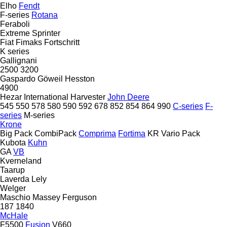
Elho
Fendt
F-series
Rotana
Feraboli
Extreme
Sprinter
Fiat
Fimaks
Fortschritt
K series
Gallignani
2500
3200
Gaspardo
Göweil
Hesston
4900
Hezar
International Harvester
John Deere
545
550
578
580
590
592
678
852
854
864
990
C-series
F-
series
M-series
Krone
Big Pack
CombiPack
Comprima
Fortima
KR
Vario Pack
Kubota
Kuhn
GA
VB
Kverneland
Taarup
Laverda
Lely
Welger
Maschio
Massey Ferguson
187
1840
McHale
F5500
Fusion
V660