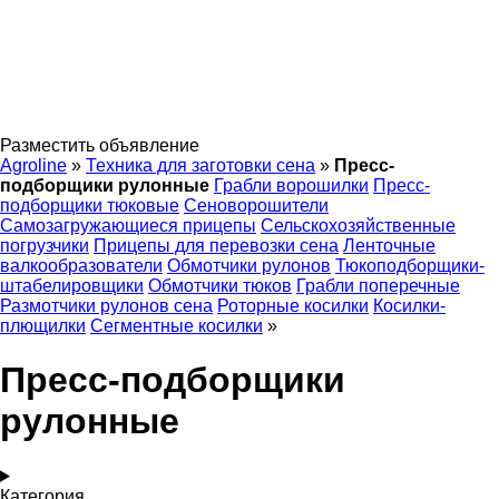
Разместить объявление
Agroline
»
Техника для заготовки сена
»
Пресс-
подборщики рулонные
Грабли ворошилки
Пресс-
подборщики тюковые
Сеноворошители
Самозагружающиеся прицепы
Сельскохозяйственные
погрузчики
Прицепы для перевозки сена
Ленточные
валкообразователи
Обмотчики рулонов
Тюкоподборщики-
штабелировщики
Обмотчики тюков
Грабли поперечные
Размотчики рулонов сена
Роторные косилки
Косилки-
плющилки
Сегментные косилки
»
Пресс-подборщики
рулонные
Категория