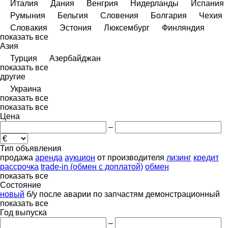
Италия
Дания
Венгрия
Нидерланды
Испания
Румыния
Бельгия
Словения
Болгария
Чехия
Словакия
Эстония
Люксембург
Финляндия
показать все
Азия
Турция
Азербайджан
показать все
другие
Украина
показать все
показать все
Цена
–
Тип объявления
продажа
аренда
аукцион
от производителя
лизинг
кредит
рассрочка
trade-in (обмен с доплатой)
обмен
показать все
Состояние
новый
б/у
после аварии
по запчастям
демонстрационный
показать все
Год выпуска
–