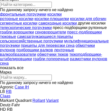
По данному запросу ничего не найдено
фронтальные погрузчики
косилки
роторные косилки
косилки-плющилки
косилки для обочин
сегментные косилки
самоходные косилки
другие косилки
телескопические погрузчики
пресс-подборщики рулонные
грабли ворошилки
сеноворошители
пресс-подборщики
тюковые
самозагружающиеся прицепы
сельскохозяйственные погрузчики
мультифункциональные
погрузчики
прицепы для перевозки сена
обмотчики
рулонов
подборщики валков
ленточные
валкообразователи
обмотчики тюков
тюкоподборщики-
штабелировщики
грабли поперечные
размотчики рулонов
сена
показать все
Марка
По данному запросу ничего не найдено
Agronic
Case IH
LB
RB
Claas
Markant
Quadrant
Rollant
Variant
Deutz-Fahr
HD
RB