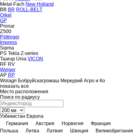
Metal-Fach
New Holland
BB
BR
ROLL-BELT
Orkel
GP
Pronar
Z500
Pöttinger
Impress
Sipma
PS
Tekla
Z-series
Taarup
Unia
VICON
RF
RV
Welger
AP
RP
Wolagri
Бобруйскагромаш
Меркурий Агро и Ко
показать все
Место расположения
Поиск по радиусу
Узбекистан
Европа
Германия
Австрия
Норвегия
Франция
Польша
Литва
Латвия
Швеция
Великобритания