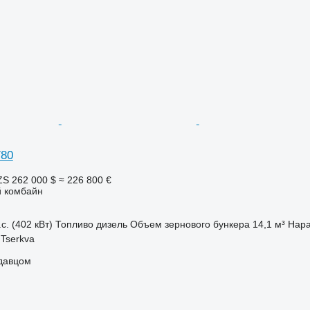
780
ZS
262 000 $
≈ 226 800 €
 комбайн
с. (402 кВт)
Топливо
дизель
Объем зернового бункера
14,1 м³
Нара
 Tserkva
одавцом