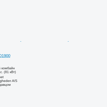
 D1900
 комбайн
с. (81 кВт)
et
ingheden A/S
одавцом