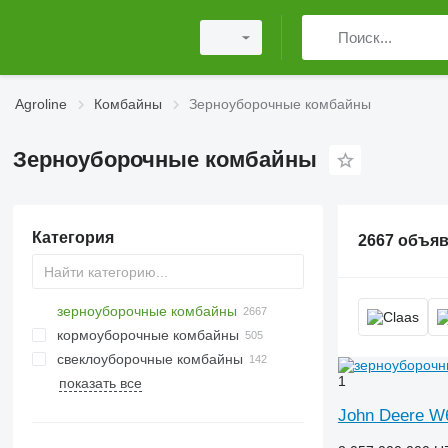
Agroline
Комбайны
Зерноуборочные комбайны
Зерноуборочные комбайны
Категория
2667 объя
зерноуборочные комбайны
кормоуборочные комбайны
свеклоуборочные комбайны
1
показать все
John Deere W