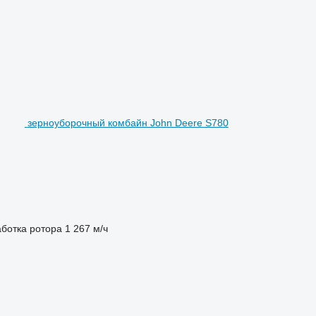
зерноуборочный комбайн John Deere S780
ботка ротора
1 267 м/ч