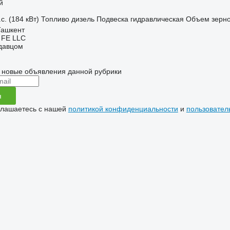
й
с. (184 кВт)
Топливо
дизель
Подвеска
гидравлическая
Объем зерно
Ташкент
n FE LLC
одавцом
 новые объявления данной рубрики
я
глашаетесь с нашей
политикой конфиденциальности
и
пользовател