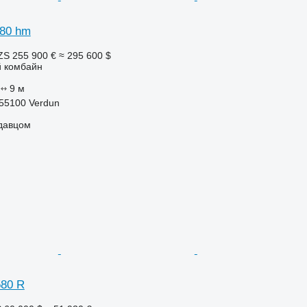
780 hm
ZS
255 900 €
≈ 295 600 $
 комбайн
9 м
55100 Verdun
одавцом
580 R