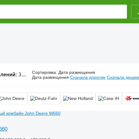
Сортировка
:
Дата размещения
влений:
Зерноуборочные комбайны, комбайн зерновой, комбайн для уборки зерна, комбайн для уборки зерновых
Дата размещения
Сначала дорогие
Сначала деше
660