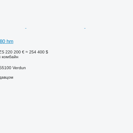
780 hm
ZS
220 200 €
≈ 254 400 $
 комбайн
55100 Verdun
одавцом