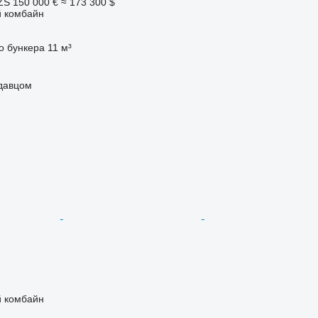
ZS
150 000 €
≈ 173 300 $
 комбайн
о бункера
11 м³
одавцом
 комбайн