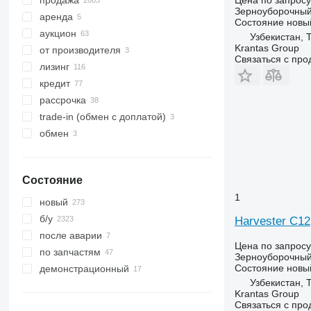
Цена по запросу
M-series
Зерноуборочный
аренда
S-series
Состояние
новы
аукцион
T-series
Узбекистан, 
Krantas Group
от производителя
W-series
Связаться с пр
лизинг
X-series
кредит
рассрочка
trade-in (обмен с доплатой)
обмен
Состояние
1
новый
б/у
Harvester C12
после аварии
Цена по запросу
по запчастям
Зерноуборочный
Состояние
новы
демонстрационный
Узбекистан, 
Krantas Group
Связаться с пр