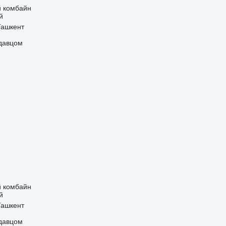
 комбайн
й
Ташкент
одавцом
 комбайн
й
Ташкент
одавцом