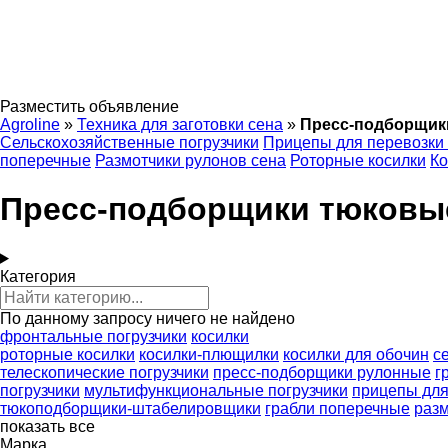
Разместить объявление
Agroline
»
Техника для заготовки сена
»
Пресс-подборщик
Сельскохозяйственные погрузчики
Прицепы для перевозки
поперечные
Размотчики рулонов сена
Роторные косилки
Ко
Пресс-подборщики тюковы
Категория
По данному запросу ничего не найдено
фронтальные погрузчики
косилки
роторные косилки
косилки-плющилки
косилки для обочин
с
телескопические погрузчики
пресс-подборщики рулонные
г
погрузчики
мультифункциональные погрузчики
прицепы для
тюкоподборщики-штабелировщики
грабли поперечные
разм
показать все
Марка