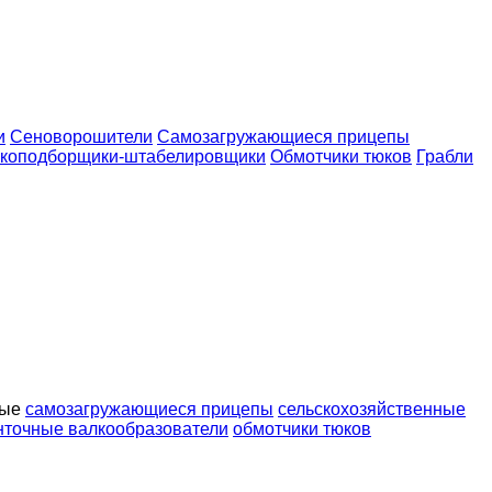
и
Сеноворошители
Самозагружающиеся прицепы
коподборщики-штабелировщики
Обмотчики тюков
Грабли
вые
самозагружающиеся прицепы
сельскохозяйственные
нточные валкообразователи
обмотчики тюков