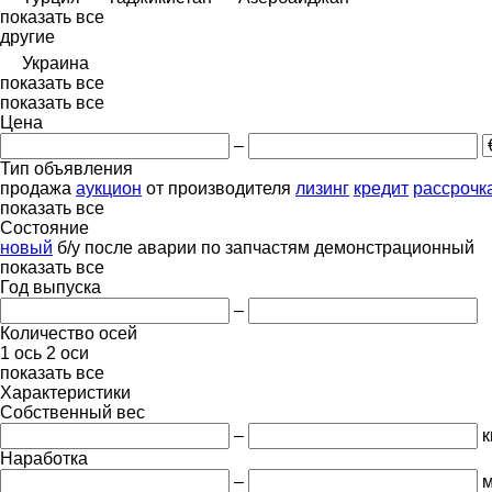
показать все
другие
Украина
показать все
показать все
Цена
–
Тип объявления
продажа
аукцион
от производителя
лизинг
кредит
рассрочк
показать все
Состояние
новый
б/у
после аварии
по запчастям
демонстрационный
показать все
Год выпуска
–
Количество осей
1 ось
2 оси
показать все
Характеристики
Собственный вес
–
к
Наработка
–
м