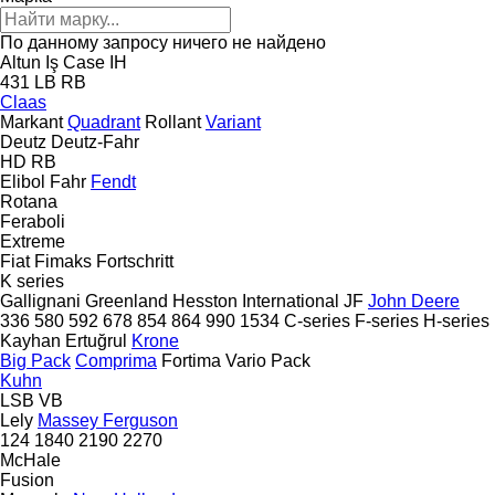
По данному запросу ничего не найдено
Altun Iş
Case IH
431
LB
RB
Claas
Markant
Quadrant
Rollant
Variant
Deutz
Deutz-Fahr
HD
RB
Elibol
Fahr
Fendt
Rotana
Feraboli
Extreme
Fiat
Fimaks
Fortschritt
K series
Gallignani
Greenland
Hesston
International
JF
John Deere
336
580
592
678
854
864
990
1534
C-series
F-series
H-series
Kayhan Ertuğrul
Krone
Big Pack
Comprima
Fortima
Vario Pack
Kuhn
LSB
VB
Lely
Massey Ferguson
124
1840
2190
2270
McHale
Fusion