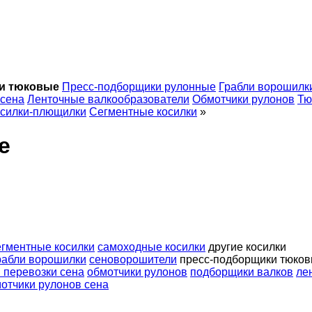
и тюковые
Пресс-подборщики рулонные
Грабли ворошилк
 сена
Ленточные валкообразователи
Обмотчики рулонов
Тю
силки-плющилки
Сегментные косилки
»
е
егментные косилки
самоходные косилки
другие косилки
рабли ворошилки
сеноворошители
пресс-подборщики тюко
 перевозки сена
обмотчики рулонов
подборщики валков
ле
отчики рулонов сена