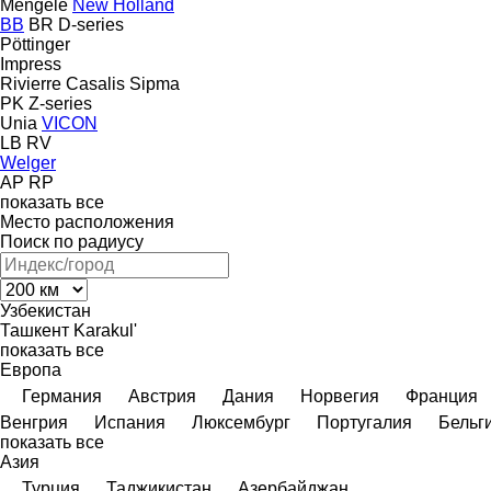
Mengele
New Holland
BB
BR
D-series
Pöttinger
Impress
Rivierre Casalis
Sipma
PK
Z-series
Unia
VICON
LB
RV
Welger
AP
RP
показать все
Место расположения
Поиск по радиусу
Узбекистан
Ташкент
Karakul'
показать все
Европа
Германия
Австрия
Дания
Норвегия
Франция
Венгрия
Испания
Люксембург
Португалия
Бельг
показать все
Азия
Турция
Таджикистан
Азербайджан