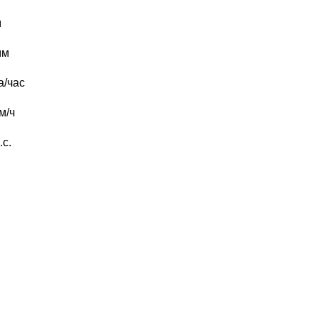
м
мм
а/час
м/ч
.с.