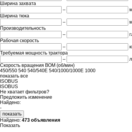
Ширина захвата
–
Ширина тюка
–
Производительность
–
г
Рабочая скорость
–
к
Требуемая мощность трактора
–
л
Скорость вращения ВОМ (об/мин)
450/550
540
540/540E
540/1000/1000E
1000
показать все
ISOBUS
ISOBUS
Не хватает фильтров?
Предложить изменение
Найдено:
-
показать
Найдено:
473 объявления
Показать