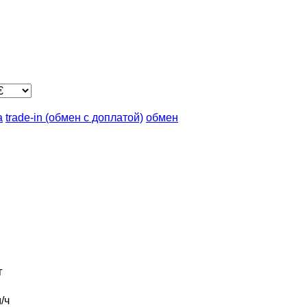
а
trade-in (обмен с доплатой)
обмен
г
/ч