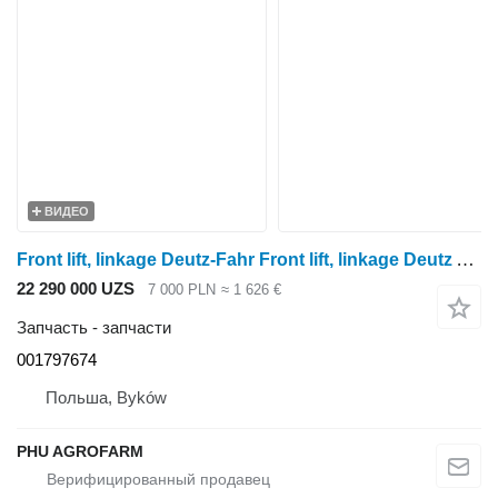
ВИДЕО
Front lift, linkage Deutz-Fahr Front lift, linkage Deutz Agrotron TTV 620 001797674 для трактора колесного Deutz-Fahr Agrotron TTV 620
22 290 000 UZS
7 000 PLN
≈ 1 626 €
Запчасть - запчасти
001797674
Польша, Byków
PHU AGROFARM