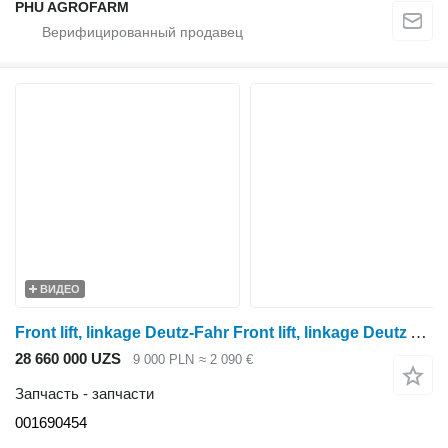
PHU AGROFARM
ВИДЕО
Front lift, linkage Deutz-Fahr Front lift, linkage Deutz Agrotron M410 001690454 для трактора колесного Deutz-Fahr Agrotron M410
28 660 000 UZS
9 000 PLN
≈ 2 090 €
Запчасть - запчасти
001690454