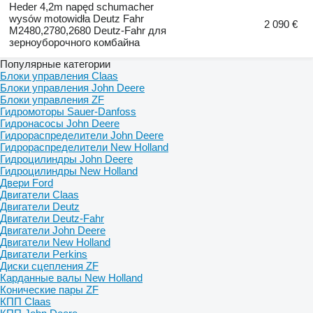
Heder 4,2m napęd schumacher
wysów motowidła Deutz Fahr
2 090 €
M2480,2780,2680 Deutz-Fahr для
зерноуборочного комбайна
Популярные категории
Блоки управления Claas
Блоки управления John Deere
Блоки управления ZF
Гидромоторы Sauer-Danfoss
Гидронасосы John Deere
Гидрораспределители John Deere
Гидрораспределители New Holland
Гидроцилиндры John Deere
Гидроцилиндры New Holland
Двери Ford
Двигатели Claas
Двигатели Deutz
Двигатели Deutz-Fahr
Двигатели John Deere
Двигатели New Holland
Двигатели Perkins
Диски сцепления ZF
Карданные валы New Holland
Конические пары ZF
КПП Claas