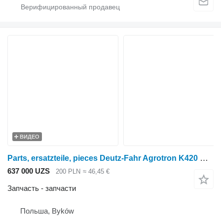
ВИДЕО
Parts, ersatzteile, pieces Deutz-Fahr Agrotron K420 K410 K430 parts, ersatzteile, pieces для трактора колесного Deutz-Fahr Agrotron K420 K410 K430
637 000 UZS
200 PLN
≈ 46,45 €
Запчасть - запчасти
Польша, Byków