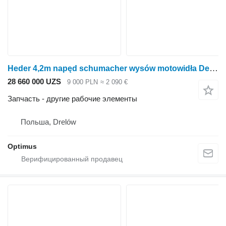
Heder 4,2m napęd schumacher wysów motowidła Deutz Fahr M2480,2780,2680 Deutz-Fahr для зерноуборочного комбайна
28 660 000 UZS
9 000 PLN
≈ 2 090 €
Запчасть - другие рабочие элементы
Польша, Drelów
Optimus