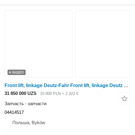
ВИДЕО
Front lift, linkage Deutz-Fahr Front lift, linkage Deutz Agrotron 100 04414517 для трактора колесного Deutz-Fahr Agrotron 100
31 850 000 UZS
10 000 PLN
≈ 2 322 €
Запчасть - запчасти
04414517
Польша, Byków