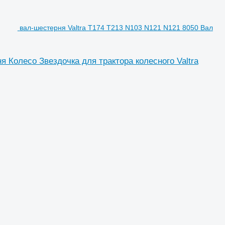
вал-шестерня Valtra T174 T213 N103 N121 N121 8050 Вал
 Колесо Звездочка для трактора колесного Valtra