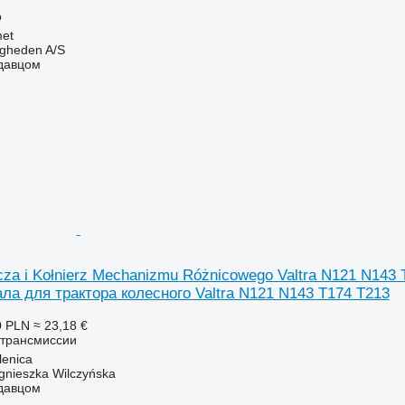
о
et
ingheden A/S
одавцом
za i Kołnierz Mechanizmu Różnicowego Valtra N121 N143
а для трактора колесного Valtra N121 N143 T174 T213
0 PLN
≈ 23,18 €
 трансмиссии
enica
gnieszka Wilczyńska
одавцом