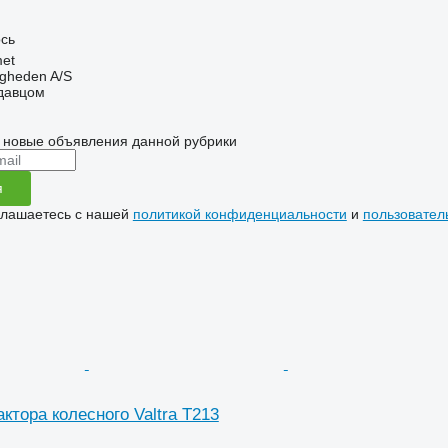
ось
et
ingheden A/S
одавцом
 новые объявления данной рубрики
я
глашаетесь с нашей
политикой конфиденциальности
и
пользовател
ктора колесного Valtra T213