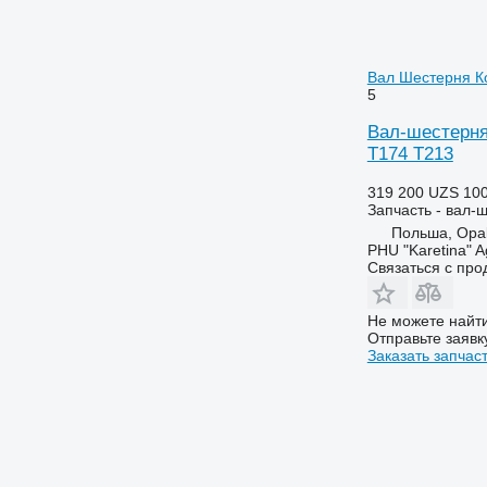
6145
6716
6150 M
7274
6150 R
7278
Вал Шестерня Ко
5
6155
7465
6170
7475
Вал-шестерня 
6175
7480
T174 T213
6190
7495
319 200 UZS
10
6195 M
7616
Запчасть - вал-
6195 R
7618
Польша, Opal
PHU "Karetina" A
6200
7620
Связаться с пр
6210
7716
6215
7718
Не можете найти
6220
7719
Отправьте заявк
Заказать запчас
6230
7720
6250
7722
6300
7724
6310
7726
6320
8110