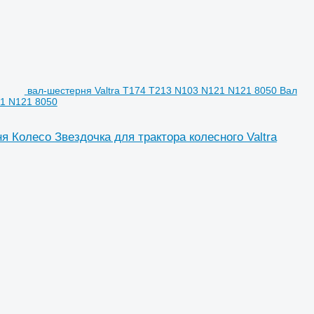
вал-шестерня Valtra T174 T213 N103 N121 N121 8050 Вал
21 N121 8050
 Колесо Звездочка для трактора колесного Valtra