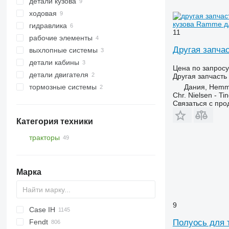
детали кузова
шестерни КПП
ходовая
валы-шестерни
сцепные устройства
кузова Ramme дл
гидравлика
КПП
подножки
полуоси
11
рабочие элементы
валы первичные
крылья
кронштейны амортизаторов
гидроцилиндры
Другая запчас
выхлопные системы
другие запчасти трансмиссии
передние навески
оси
гидронасосы
звездочки
детали кабины
другие запчасти кузова
редукторы хода
шестеренные насосы
другие рабочие элементы
трубы выхлопные
Цена по запросу
детали двигателя
ступицы
катализаторы
облицовка
Другая запчасть
Дания, Hemm
тормозные системы
другие запчасти к ходовой
другие запчасти кабины
двигатели
Chr. Nielsen - T
другие запчасти двигателя
тормозные диски
Связаться с пр
другие запчасти тормозной
системы
Категория техники
тракторы
тракторы колесные
Марка
9
Case IH
S series
Полуось для т
Fendt
T series
310
450
735
MT
Ares
990
BF
Agrofarm