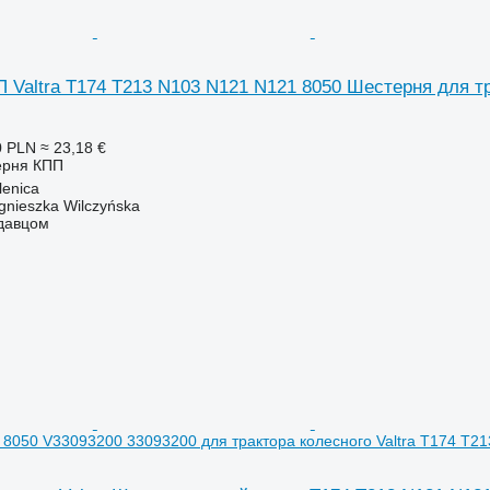
 Valtra T174 T213 N103 N121 N121 8050 Шестерня для тр
0 PLN
≈ 23,18 €
ерня КПП
enica
gnieszka Wilczyńska
одавцом
8050 V33093200 33093200 для трактора колесного Valtra T174 T21