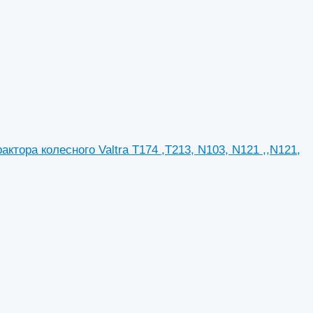
тора колесного Valtra T174 ,T213, N103, N121 ,,N121,