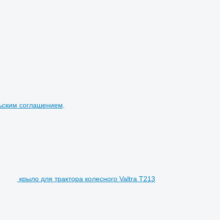
ьским соглашением
.
крыло для трактора колесного Valtra T213