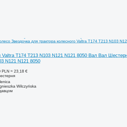
лесо Звездочка для трактора колесного Valtra T174 T213 N103 N1
Valtra T174 T213 N103 N121 N121 8050 Вал Вал Шестерня
03 N121 N121 8050
0 PLN
≈ 23,18 €
шестерня
enica
gnieszka Wilczyńska
одавцом