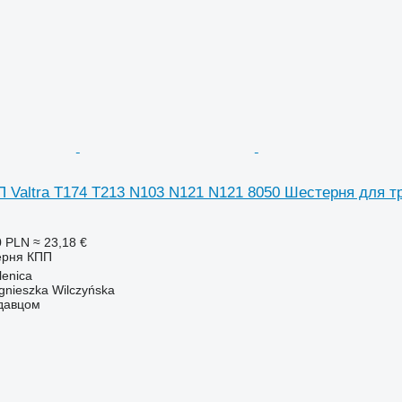
Valtra T174 T213 N103 N121 N121 8050 Шестерня для трак
0 PLN
≈ 23,18 €
ерня КПП
enica
gnieszka Wilczyńska
одавцом