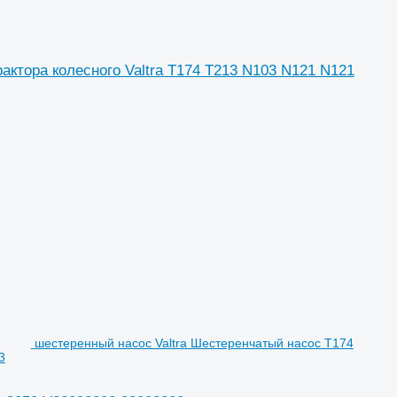
актора колесного Valtra T174 T213 N103 N121 N121
шестеренный насос Valtra Шестеренчатый насос T174
3