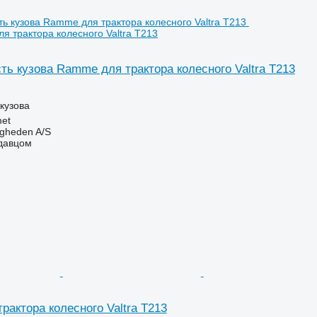
я трактора колесного Valtra T213
ть кузова Ramme для трактора колесного Valtra T213
 кузова
et
ingheden A/S
одавцом
рактора колесного Valtra T213