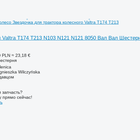
лесо Звездочка для трактора колесного Valtra T174 T213
Valtra T174 T213 N103 N121 N121 8050 Вал Вал Шестерня
0 PLN
≈ 23,18 €
шестерня
enica
gnieszka Wilczyńska
одавцом
 запчасть?
у прямо сейчас!
ть