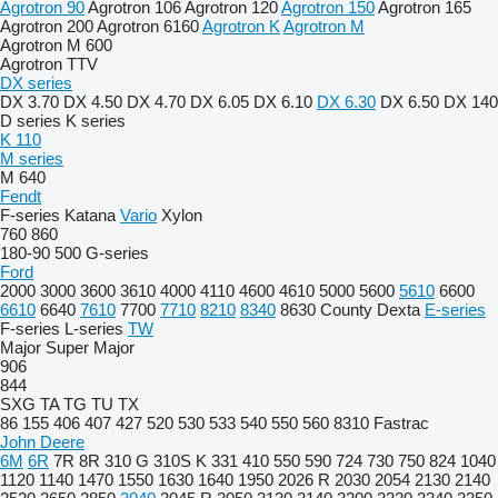
Agrotron 90
Agrotron 106
Agrotron 120
Agrotron 150
Agrotron 165
Agrotron 200
Agrotron 6160
Agrotron K
Agrotron M
Agrotron M 600
Agrotron TTV
DX series
DX 3.70
DX 4.50
DX 4.70
DX 6.05
DX 6.10
DX 6.30
DX 6.50
DX 140
D series
K series
K 110
M series
M 640
Fendt
F-series
Katana
Vario
Xylon
760
860
180-90
500
G-series
Ford
2000
3000
3600
3610
4000
4110
4600
4610
5000
5600
5610
6600
6610
6640
7610
7700
7710
8210
8340
8630
County
Dexta
E-series
F-series
L-series
TW
Major
Super Major
906
844
SXG
TA
TG
TU
TX
86
155
406
407
427
520
530
533
540
550
560
8310
Fastrac
John Deere
6M
6R
7R
8R
310 G
310S K
331
410
550
590
724
730
750
824
1040
1120
1140
1470
1550
1630
1640
1950
2026 R
2030
2054
2130
2140