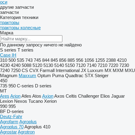
оси
другие запчасти
запчасти
Категория техники
тракторы
тракторы колесные
Марка
По данному запросу ничего не найдено
S series
T series
Case IH
310
500
535
743
745
844
845
856
885
956
1056
1255
2388
4210
4230
4240
5088
5120
5130
5140
5150
7120
7140
7210
7220
7230
7240
7250
CS
CVX
Farmall
International
JX
Luxxum
MX
MXM
MXU
Magnum
Maxxum
Optum
Puma
Quadtrac
STX
Steiger
450
735
950
C-series
D series
MT
Ares
Arion
Atles
Atos
Axion
Axos
Celtis
Challenger
Elios
Jaguar
Lexion
Nexos
Tucano
Xerion
990
995
BF
D-series
Deutz-Fahr
Agrofarm
Agroplus
Agroplus 70
Agroplus 410
Agrostar
Agrotron