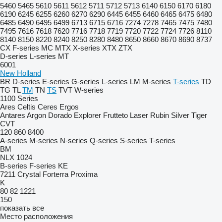
5460
5465
5610
5611
5612
5711
5712
5713
6140
6150
6170
6180
6190
6245
6255
6260
6270
6290
6445
6455
6460
6465
6475
6480
6485
6490
6495
6499
6713
6715
6716
7274
7278
7465
7475
7480
7495
7616
7618
7620
7716
7718
7719
7720
7722
7724
7726
8110
8140
8150
8220
8240
8250
8280
8480
8650
8660
8670
8690
8737
CX
F-series
MC
MTX
X-series
XTX
ZTX
D-series
L-series
MT
6001
New Holland
BR
D-series
E-series
G-series
L-series
LM
M-series
T-series
TD
TG
TL
TM
TN
TS
TVT
W-series
1100 Series
Ares
Celtis
Ceres
Ergos
Antares
Argon
Dorado
Explorer
Frutteto
Laser
Rubin
Silver
Tiger
CVT
120
860
8400
A-series
M-series
N-series
Q-series
S-series
T-series
BM
NLX 1024
B-series
F-series
KE
7211
Crystal
Forterra
Proxima
K
80
82
1221
150
показать все
Место расположения