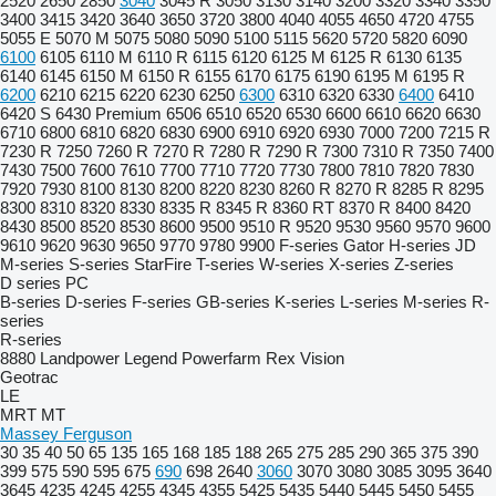
2520
2650
2850
3040
3045 R
3050
3130
3140
3200
3320
3340
3350
3400
3415
3420
3640
3650
3720
3800
4040
4055
4650
4720
4755
5055 E
5070 M
5075
5080
5090
5100
5115
5620
5720
5820
6090
6100
6105
6110 M
6110 R
6115
6120
6125 M
6125 R
6130
6135
6140
6145
6150 M
6150 R
6155
6170
6175
6190
6195 M
6195 R
6200
6210
6215
6220
6230
6250
6300
6310
6320
6330
6400
6410
6420 S
6430 Premium
6506
6510
6520
6530
6600
6610
6620
6630
6710
6800
6810
6820
6830
6900
6910
6920
6930
7000
7200
7215 R
7230 R
7250
7260 R
7270 R
7280 R
7290 R
7300
7310 R
7350
7400
7430
7500
7600
7610
7700
7710
7720
7730
7800
7810
7820
7830
7920
7930
8100
8130
8200
8220
8230
8260 R
8270 R
8285 R
8295
8300
8310
8320
8330
8335 R
8345 R
8360 RT
8370 R
8400
8420
8430
8500
8520
8530
8600
9500
9510 R
9520
9530
9560
9570
9600
9610
9620
9630
9650
9770
9780
9900
F-series
Gator
H-series
JD
M-series
S-series
StarFire
T-series
W-series
X-series
Z-series
D series
PC
B-series
D-series
F-series
GB-series
K-series
L-series
M-series
R-
series
R-series
8880
Landpower
Legend
Powerfarm
Rex
Vision
Geotrac
LE
MRT
MT
Massey Ferguson
30
35
40
50
65
135
165
168
185
188
265
275
285
290
365
375
390
399
575
590
595
675
690
698
2640
3060
3070
3080
3085
3095
3640
3645
4235
4245
4255
4345
4355
5425
5435
5440
5445
5450
5455