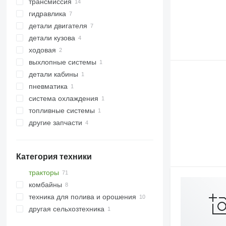
трансмиссия
валы
гидравлика
звездочки
шестерни КПП
детали двигателя
другие рабочие элементы
валы отбора мощности
гидроцилиндры
детали кузова
валы первичные
другие запчасти гидравлики
поршни
ходовая
дифференциалы
турбокомпрессоры
сцепные устройства
выхлопные системы
корзины сцепления
двигатели
передние навески
другие запчасти к ходовой
детали кабины
корпусы КПП
интеркулеры
другие запчасти кузова
трубы выхлопные
пневматика
другие запчасти трансмиссии
оси коромысел
стекла
система охлаждения
шланги
боковые стекла
топливные системы
помпы охлаждения двигателя
другие запчасти
топливные насосы
запчасти
Категория техники
тракторы
комбайны
тракторы колесные
техника для полива и орошения
зерноуборочные комбайны
другая сельхозтехника