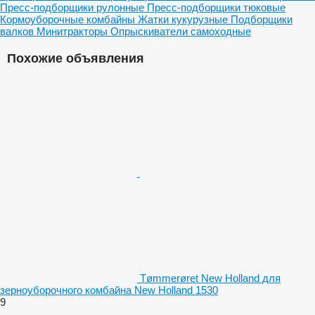
Пресс-подборщики рулонные
Пресс-подборщики тюковые
Кормоуборочные комбайны
Жатки кукурузные
Подборщики
валков
Минитракторы
Опрыскиватели самоходные
Похожие объявления
Tømmerøret New Holland для
зерноуборочного комбайна New Holland 1530
9