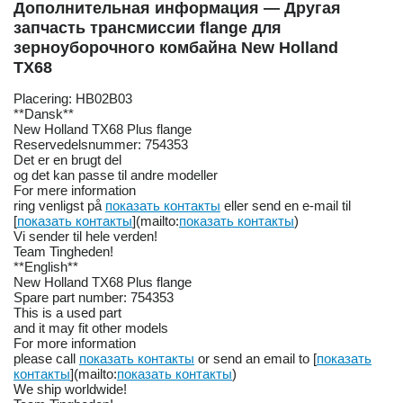
Дополнительная информация — Другая
запчасть трансмиссии flange для
зерноуборочного комбайна New Holland
TX68
Placering: HB02B03
**Dansk**
New Holland TX68 Plus flange
Reservedelsnummer: 754353
Det er en brugt del
og det kan passe til andre modeller
For mere information
ring venligst på
показать контакты
eller send en e-mail til
[
показать контакты
](mailto:
показать контакты
)
Vi sender til hele verden!
Team Tingheden!
**English**
New Holland TX68 Plus flange
Spare part number: 754353
This is a used part
and it may fit other models
For more information
please call
показать контакты
or send an email to [
показать
контакты
](mailto:
показать контакты
)
We ship worldwide!