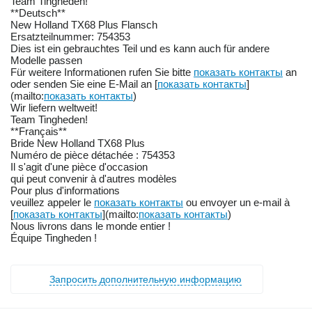
Team Tingheden!
**Deutsch**
New Holland TX68 Plus Flansch
Ersatzteilnummer: 754353
Dies ist ein gebrauchtes Teil und es kann auch für andere
Modelle passen
Für weitere Informationen rufen Sie bitte
показать контакты
an
oder senden Sie eine E-Mail an [
показать контакты
]
(mailto:
показать контакты
)
Wir liefern weltweit!
Team Tingheden!
**Français**
Bride New Holland TX68 Plus
Numéro de pièce détachée : 754353
Il s'agit d'une pièce d'occasion
qui peut convenir à d'autres modèles
Pour plus d'informations
veuillez appeler le
показать контакты
ou envoyer un e-mail à
[
показать контакты
](mailto:
показать контакты
)
Nous livrons dans le monde entier !
Équipe Tingheden !
Запросить дополнительную информацию