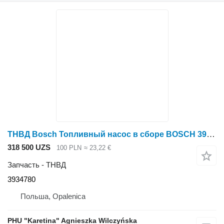
ТНВД Bosch Топливный насос в сборе BOSCH 3934780, 8.3 6CT 6CTA 6CTAA
318 500 UZS
100 PLN
≈ 23,22 €
Запчасть - ТНВД
3934780
Польша, Opalenica
PHU "Karetina" Agnieszka Wilczyńska