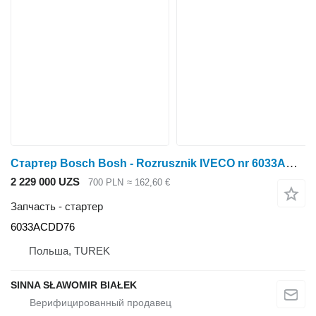
Стартер Bosch Bosh - Rozrusznik IVECO nr 6033ACDD76 NEW HOLLAND CASE silnik / для трактора
2 229 000 UZS
700 PLN
≈ 162,60 €
Запчасть - стартер
6033ACDD76
Польша, TUREK
SINNA SŁAWOMIR BIAŁEK