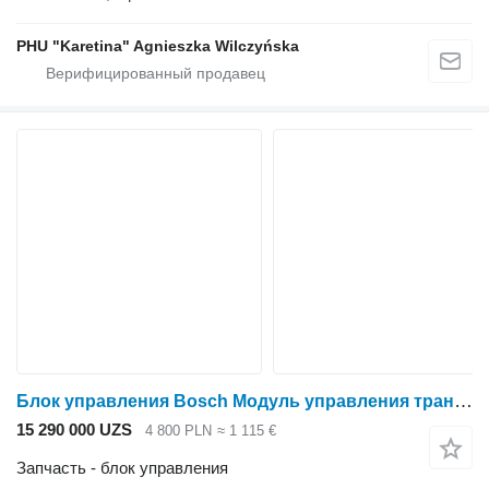
PHU "Karetina" Agnieszka Wilczyńska
Блок управления Bosch Модуль управления трансмиссией Agrotron 260 265 Same 0260001037 ZF 6 для трактора колесного Deutz Agrotron 260 265
15 290 000 UZS
4 800 PLN
≈ 1 115 €
Запчасть - блок управления