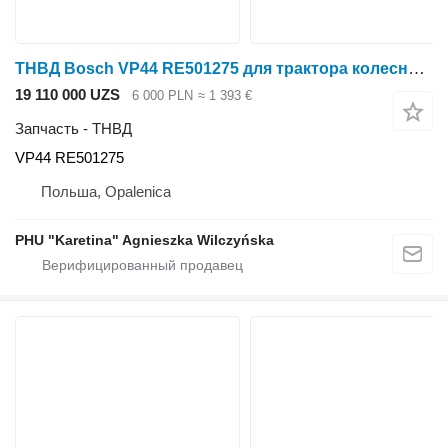
ТНВД Bosch VP44 RE501275 для трактора колесного John Deere 6820 6920
19 110 000 UZS
6 000 PLN
≈ 1 393 €
Запчасть - ТНВД
VP44 RE501275
Польша, Opalenica
PHU "Karetina" Agnieszka Wilczyńska