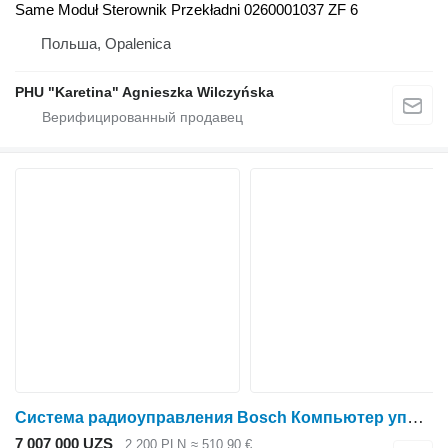
Same Moduł Sterownik Przekładni 0260001037 ZF 6
Польша, Opalenica
PHU "Karetina" Agnieszka Wilczyńska
Система радиоуправления Bosch Компьютер управления Fendt Лифтовый модуль EHR Bosch 0538201011 3 для Massey Ferguson Fendt
7 007 000 UZS
2 200 PLN
≈ 510,90 €