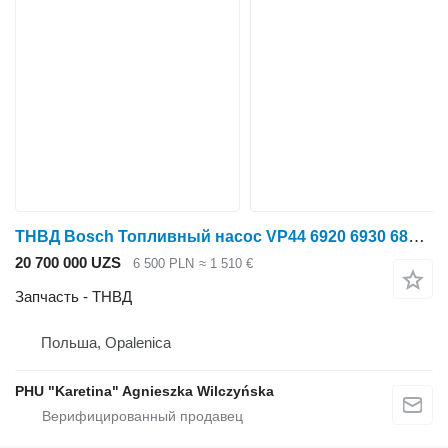
ТНВД Bosch Топливный насос VP44 6920 6930 6820 Bosch 0470506018 RE501275 для трактора колесного John Deere 6920 6930 6820
20 700 000 UZS
6 500 PLN
≈ 1 510 €
Запчасть - ТНВД
Польша, Opalenica
PHU "Karetina" Agnieszka Wilczyńska