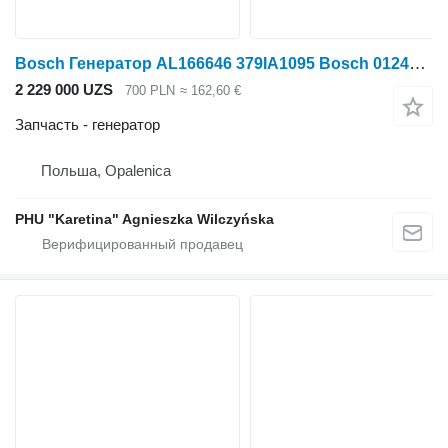
Bosch Генератор AL166646 379IA1095 Bosch 0124515126 для трактора колесного John Deere
2 229 000 UZS
700 PLN
≈ 162,60 €
Запчасть - генератор
Польша, Opalenica
PHU "Karetina" Agnieszka Wilczyńska