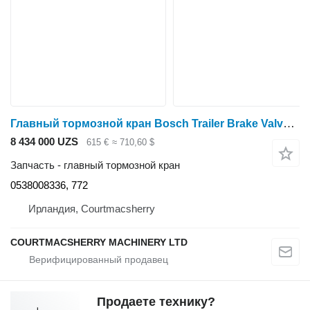
Главный тормозной кран Bosch Trailer Brake Valve 0538008336, 772
8 434 000 UZS
615 €
≈ 710,60 $
Запчасть - главный тормозной кран
0538008336, 772
Ирландия, Courtmacsherry
COURTMACSHERRY MACHINERY LTD
Продаете технику?