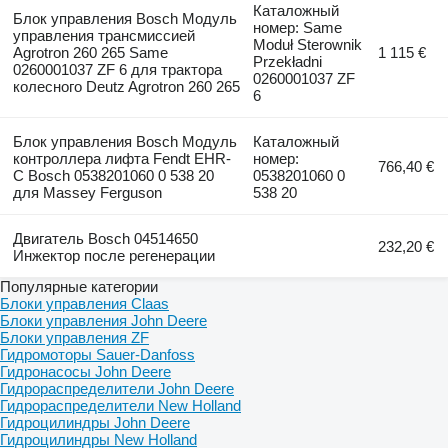
Каталожный
Блок управления Bosch Модуль
номер: Same
управления трансмиссией
Moduł Sterownik
Agrotron 260 265 Same
1 115 €
Przekładni
0260001037 ZF 6 для трактора
0260001037 ZF
колесного Deutz Agrotron 260 265
6
Блок управления Bosch Модуль
Каталожный
контроллера лифта Fendt EHR-
номер:
766,40 €
C Bosch 0538201060 0 538 20
0538201060 0
для Massey Ferguson
538 20
Двигатель Bosch 04514650
232,20 €
Инжектор после регенерации
Популярные категории
Блоки управления Claas
Блоки управления John Deere
Блоки управления ZF
Гидромоторы Sauer-Danfoss
Гидронасосы John Deere
Гидрораспределители John Deere
Гидрораспределители New Holland
Гидроцилиндры John Deere
Гидроцилиндры New Holland