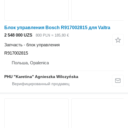
Блок управления Bosch R917002815 для Valtra
2 548 000 UZS
800 PLN
≈ 185,80 €
Запчасть - блок управления
R917002815
Польша, Opalenica
PHU "Karetina" Agnieszka Wilczyńska