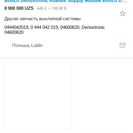
Bosch Denoxtronic AdBlue Supply Module Bosch Denoxtronic 0444042019 для трактора колесного
8 900 000 UZS
649 €
≈ 749,90 $
Другая запчасть выхлопной системы
0444042019, 0 444 042 019, 04600620, Denoxtronic
04600620
Польша, Lublin