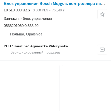
Блок управления Bosch Модуль контроллера лифта Fendt EHR-C Bosch 0538201060 0 538 20 для Massey Ferguson
10 510 000 UZS
3 300 PLN
≈ 766,40 €
Запчасть - блок управления
0538201060 0 538 20
Польша, Opalenica
PHU "Karetina" Agnieszka Wilczyńska