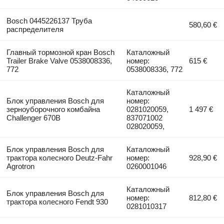
Bosch 0445226137 Труба
580,60 €
распределителя
Главный тормозной кран Bosch
Каталожный
Trailer Brake Valve 0538008336,
номер:
615 €
772
0538008336, 772
Каталожный
Блок управления Bosch для
номер:
зерноуборочного комбайна
0281020059,
1 497 €
Challenger 670B
837071002
028020059,
Блок управления Bosch для
Каталожный
трактора колесного Deutz-Fahr
номер:
928,90 €
Agrotron
0260001046
Каталожный
Блок управления Bosch для
номер:
812,80 €
трактора колесного Fendt 930
0281010317