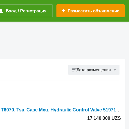
Вход / Регистрация
Разместить объявление
Дата размещения
Гидрораспределитель New Holland T6070, Tsa, Case Mxu, Hydraulic Control Valve 5197153, 48076047 для трактора колесного T6070
17 140 000 UZS