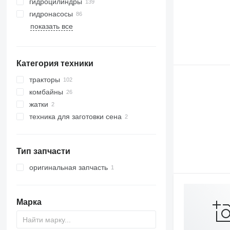
гидроцилиндры
гидронасосы
показать все
Категория техники
тракторы
комбайны
тракторы колесные
жатки
зерноуборочные комбайны
техника для заготовки сена
кормоуборочные комбайны
жатки зерновые
кукурузоуборочные комбайны
Тип запчасти
оригинальная запчасть
Марка