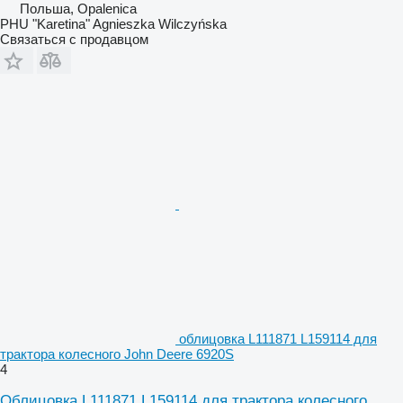
Польша, Opalenica
PHU "Karetina" Agnieszka Wilczyńska
Связаться с продавцом
облицовка L111871 L159114 для
трактора колесного John Deere 6920S
4
Облицовка L111871 L159114 для трактора колесного