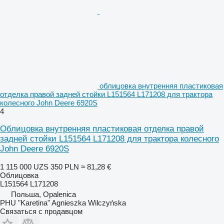
облицовка внутренняя пластиковая
отделка правой задней стойки L151564 L171208 для трактора
колесного John Deere 6920S
4
Облицовка внутренняя пластиковая отделка правой
задней стойки L151564 L171208 для трактора колесного
John Deere 6920S
1 115 000 UZS
350 PLN
≈ 81,28 €
Облицовка
L151564 L171208
Польша, Opalenica
PHU "Karetina" Agnieszka Wilczyńska
Связаться с продавцом