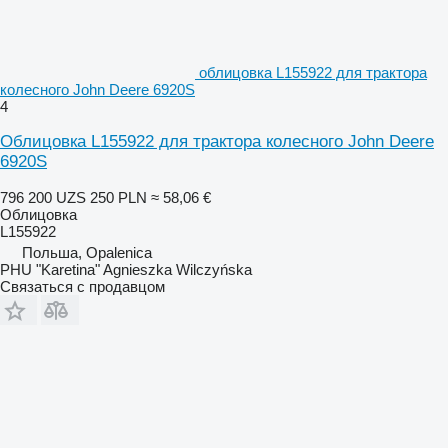
облицовка L155922 для трактора
колесного John Deere 6920S
4
Облицовка L155922 для трактора колесного John Deere
6920S
796 200 UZS
250 PLN
≈ 58,06 €
Облицовка
L155922
Польша, Opalenica
PHU "Karetina" Agnieszka Wilczyńska
Связаться с продавцом