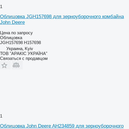
1
Облицовка JGH157698 для зерноуборочного комбайна
John Deere
Цена по запросу
Облицовка
JGH157698 H157698
Украина, Kyiv
ТОВ "АРАКІС УКРАЇНА"
Связаться с продавцом
1
Облицовка John Deere AH234859 для зерноуборочного