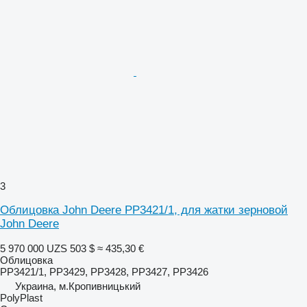
3
Облицовка John Deere РР3421/1, для жатки зерновой
John Deere
5 970 000 UZS
503 $
≈ 435,30 €
Облицовка
РР3421/1, РР3429, РР3428, РР3427, РР3426
Украина, м.Кропивницький
PolyPlast