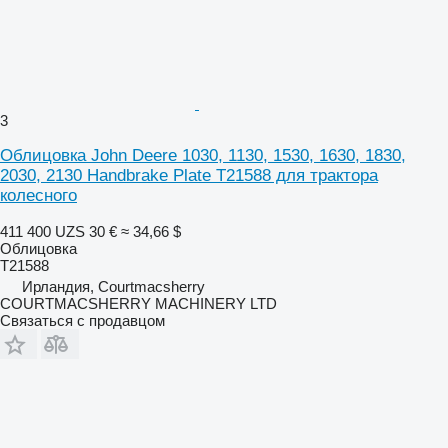
3
Облицовка John Deere 1030, 1130, 1530, 1630, 1830,
2030, 2130 Handbrake Plate T21588 для трактора
колесного
411 400 UZS
30 €
≈ 34,66 $
Облицовка
T21588
Ирландия, Courtmacsherry
COURTMACSHERRY MACHINERY LTD
Связаться с продавцом