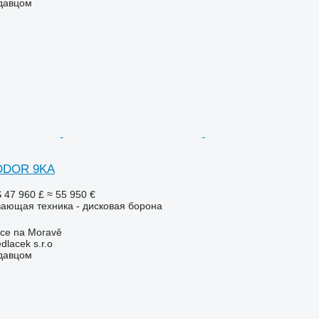
одавцом
ODOR 9KA
S
47 960 £
≈ 55 950 €
ающая техника - дисковая борона
ice na Moravě
lacek s.r.o
одавцом