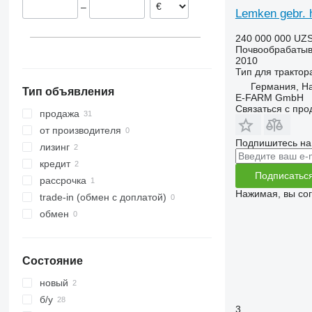
–
VariOpal
Opal 140
Rubin 12
VariDiamant 6
Lemken gebr. h
VariTansanit
VariDiamant 7
VariOpal 7
240 000 000 UZ
VariTitan
VariDiamant 9
VariOpal 8
VariTansanit 8
Почвообрабатыв
2010
VarioPack
VariDiamant 10
VariOpal 9
Тип
для трактор
Zirkon
VarioPack 110
Германия, H
Тип объявления
Zirkon 8
E-FARM GmbH
Связаться с пр
Zirkon 12
продажа
от производителя
Подпишитесь на
лизинг
кредит
Подписатьс
рассрочка
Нажимая, вы со
trade-in (обмен с доплатой)
обмен
Состояние
новый
б/у
3