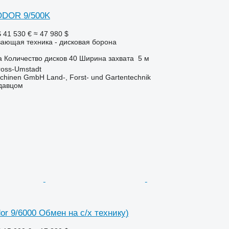
ODOR 9/500K
S
41 530 €
≈ 47 980 $
ающая техника - дисковая борона
а
Количество дисков
40
Ширина захвата
5 м
oss-Umstadt
chinen GmbH Land-, Forst- und Gartentechnik
одавцом
or 9/6000 Обмен на с/х технику)