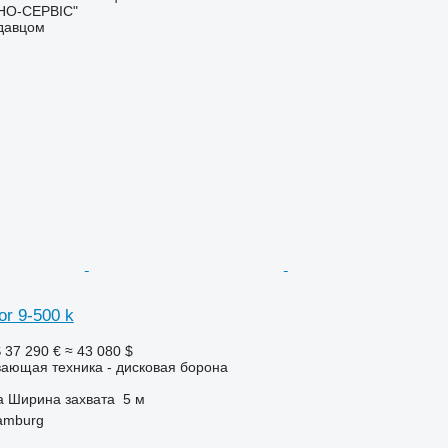
НО-СЕРВІС"
одавцом
or 9-500 k
S
37 290 €
≈ 43 080 $
ающая техника - дисковая борона
а
Ширина захвата
5 м
amburg