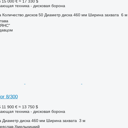
S
15 000 €
≈ 17 330 $
ающая техника - дисковая борона
а
Количество дисков
50
Диаметр диска
460 мм
Ширина захвата
6 м
тава
ЬЯНС"
одавцом
or 8/300
S
11 900 €
≈ 13 750 $
ающая техника - дисковая борона
а
Диаметр диска
460 мм
Ширина захвата
3 м
реяслав-Хмельницкий