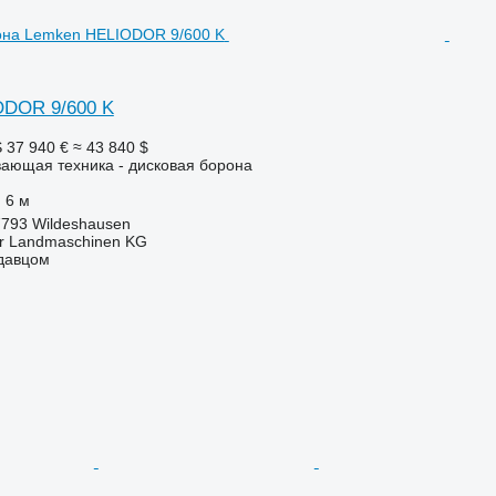
ODOR 9/600 K
S
37 940 €
≈ 43 840 $
ающая техника - дисковая борона
6 м
7793 Wildeshausen
er Landmaschinen KG
одавцом