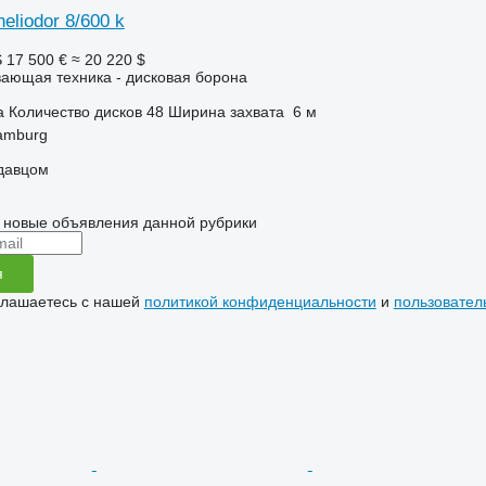
eliodor 8/600 k
S
17 500 €
≈ 20 220 $
ающая техника - дисковая борона
а
Количество дисков
48
Ширина захвата
6 м
amburg
одавцом
 новые объявления данной рубрики
я
глашаетесь с нашей
политикой конфиденциальности
и
пользовател