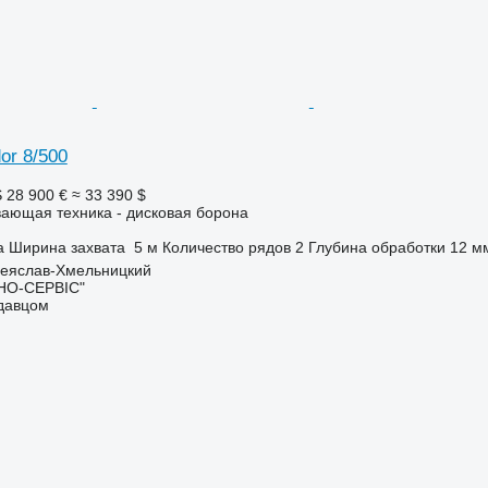
or 8/500
S
28 900 €
≈ 33 390 $
ающая техника - дисковая борона
а
Ширина захвата
5 м
Количество рядов
2
Глубина обработки
12 м
реяслав-Хмельницкий
НО-СЕРВІС"
одавцом