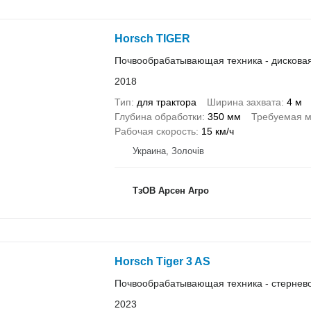
Horsch TIGER
Почвообрабатывающая техника - дискова
2018
Тип
для трактора
Ширина захвата
4 м
Глубина обработки
350 мм
Требуемая м
Рабочая скорость
15 км/ч
Украина, Золочів
ТзОВ Арсен Агро
Horsch Tiger 3 AS
Почвообрабатывающая техника - стернево
2023