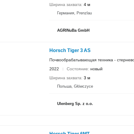
Ширина захвата
4 м
Германия, Prenzlau
AGRINuBa GmbH
Horsch Tiger 3 AS
Почвообрабатывающая техника - стернево
2022
Состояние
новый
Ширина захвата
3 м
Польша, Główczyce
Ulenberg Sp. z o.o.
Horsch Tiger 6MT