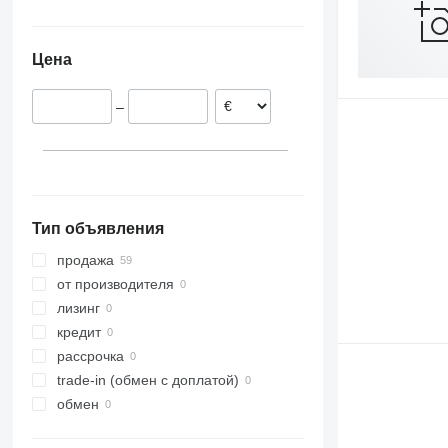
Польша
Украина
RX
Opal
Presto
Terrano 6.3 GX
Румыния
TLD
Rubin
W-series
Цена
Smaragd
VariDiamant
–
VariOpal
VariTansanit
VariTitan
VarioPack
Zirkon
Тип объявления
продажа
от производителя
лизинг
кредит
рассрочка
trade-in (обмен с доплатой)
обмен