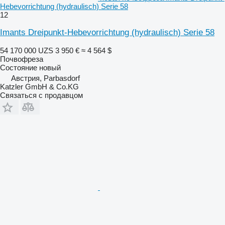
Hebevorrichtung (hydraulisch) Serie 58
12
Imants Dreipunkt-Hebevorrichtung (hydraulisch) Serie 58
54 170 000 UZS
3 950 €
≈ 4 564 $
Почвофреза
Состояние
новый
Австрия, Parbasdorf
Katzler GmbH & Co.KG
Связаться с продавцом