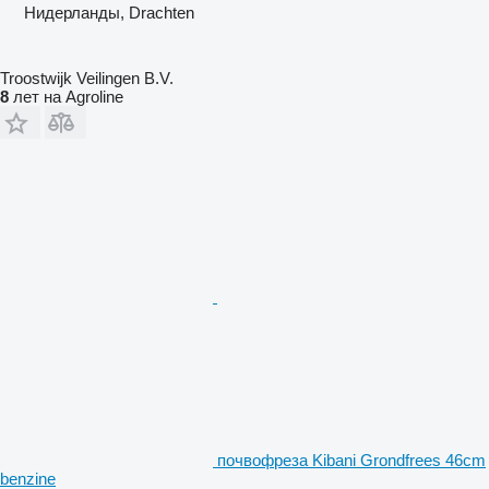
Нидерланды, Drachten
Troostwijk Veilingen B.V.
8
лет на Agroline
почвофреза Kibani Grondfrees 46cm
benzine