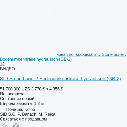
новая почвофреза SID Stone burier /
Bodenumkehrfräse hydraulisch (GB-2)
12
ВИДЕО
SID Stone burier / Bodenumkehrfräse hydraulisch (GB-2)
51 700 000 UZS
3 770 €
≈ 4 356 $
Почвофреза
Состояние
новый
Ширина захвата
1,3 м
Польша, Kolno
SID S.C. P. Banach, M. Rejka
Связаться с продавцом