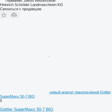
Германия, 26655 Westerstede
Heinrich Schröder Landmaschinen KG
Связаться с продавцом
новый агрегат предпосевной Güttler
SuperMaxx 50-7 BIO
5
Güttler SuperMaxx 50-7 BIO