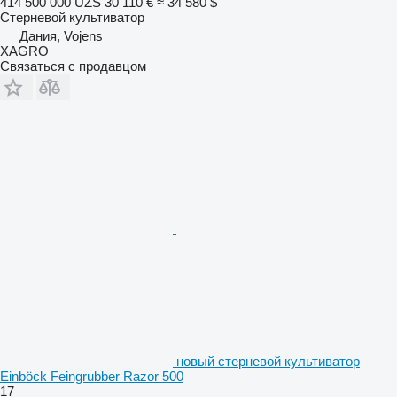
414 500 000 UZS
30 110 €
≈ 34 580 $
Стерневой культиватор
Дания, Vojens
XAGRO
Связаться с продавцом
новый стерневой культиватор
Einböck Feingrubber Razor 500
17