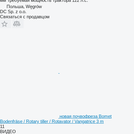
мм
Требуемая мощность трактора
122 л.с.
Польша, Węgrów
DC Sp. z o.o.
Связаться с продавцом
новая почвофреза Bomet
Bodenfräse / Rotary tiller / Rotavator / Vangatrice 3 m
11
ВИДЕО