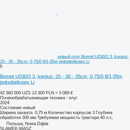
новый плуг Bomet U030/2 3, korpus:
25 - 30 - 35cm, 0,75/0,9/1,05m jednobelkowy Li
5
Bomet U030/2 3, korpus: 25 - 30 - 35cm, 0,75/0,9/1,05m
jednobelkowy Li
42 360 000 UZS
13 300 PLN
≈ 3 089 €
Почвообрабатывающая техника - плуг
2024
Состояние
новый
Ширина захвата
0,75 м
Количество корпусов
3
Глубина
обработки
300 мм
Требуемая мощность трактора
40 л.с.
Польша, Nowa Dąbia
SLAWEK-MASZ