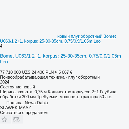
новый плуг оборотный Bomet
U063/1 2+1, korpus: 25-30-35cm, 0,75/0,9/1,05m Leo
4
Bomet U063/1 2+1, korpus: 25-30-35cm, 0,75/0,9/1,05m
Leo
77 710 000 UZS
24 400 PLN
≈ 5 667 €
Почвообрабатывающая техника - плуг оборотный
2024
Состояние
новый
Ширина захвата
0,75 м
Количество корпусов
2+1
Глубина
обработки
300 мм
Требуемая мощность трактора
50 л.с.
Польша, Nowa Dąbia
SLAWEK-MASZ
Связаться с продавцом