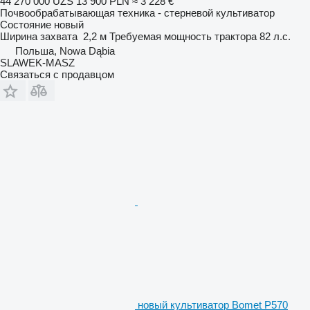
44 270 000 UZS
13 900 PLN
≈ 3 228 €
Почвообрабатывающая техника - стерневой культиватор
Состояние
новый
Ширина захвата
2,2 м
Требуемая мощность трактора
82 л.с.
Польша, Nowa Dąbia
SLAWEK-MASZ
Связаться с продавцом
новый культиватор Bomet P570