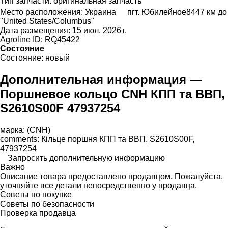
Тип запчасти:
оригинальная запчасть
Место расположения:
Украина
пгт. Юбилейное
8447 км до
"United States/Columbus"
Дата размещения:
15 июл. 2026 г.
Agroline ID:
RQ45422
Состояние
Состояние:
новый
Дополнительная информация —
Поршневое кольцо CNH КПП та ВВП,
S2610S00F 47937254
марка: (CNH)
comments: Кільце поршня КПП та ВВП, S2610S00F,
47937254
Запросить дополнительную информацию
Важно
Описание товара предоставлено продавцом. Пожалуйста,
уточняйте все детали непосредственно у продавца.
Советы по покупке
Советы по безопасности
Проверка продавца