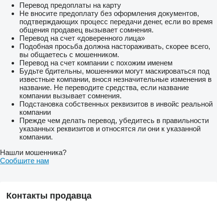
Перевод предоплаты на карту
Ціни на додаткові опції:
Не вносите предоплату без оформления документов,
подтверждающих процесс передачи денег, если во время
- комплект 4 шт. розпушувачів з пружинним захистом та
общения продавец вызывает сомнения.
стрільчастою лапою - 1200 Євро
Перевод на счет «доверенного лица»
Подобная просьба должна настораживать, скорее всего,
- вирівнювальна планка (crushboard) з механічним
вы общаетесь с мошенником.
регулюванням - 2150 Євро
Перевод на счет компании с похожим именем
Будьте бдительны, мошенники могут маскироваться под
- вирівнювальна планка (crushboard) з гідравлічним
известные компании, внося незначительные изменения в
регулюванням - 3100 Євро
название. Не переводите средства, если название
компании вызывает сомнения.
- габаритне освітлення - 450 Євро
Подстановка собственных реквизитов в инвойс реальной
компании
- пневматично-гідравлічні гальма - 950 Євро
Прежде чем делать перевод, убедитесь в правильности
указанных реквизитов и относятся ли они к указанной
ПРОИЗВОДИТЕЛЬ: ПОЛЬША
компании.
ВСЯ ТЕХНИКА НОВАЯ
ГАРАНТИЯ - 1 ГОД.
Нашли мошенника?
Сообщите нам
Каждую единицу техники мы привозим к Вам, обязательно
настраиваем и в дальнейшем обеспечиваем всеми
необходимыми запчастями !!!
Контакты продавца
Больше товаров можете перелянуты на нашем сайте:
показать контакты