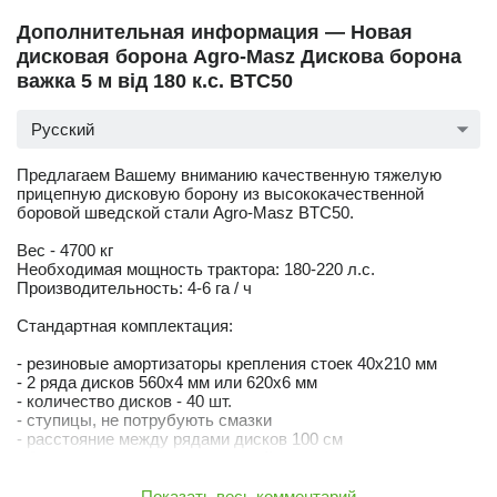
Дополнительная информация — Новая
дисковая борона Agro-Masz Дискова борона
важка 5 м від 180 к.с. BTC50
Русский
Предлагаем Вашему вниманию качественную тяжелую
прицепную дисковую борону из высококачественной
боровой шведской стали Agro-Masz BTC50.
Вес - 4700 кг
Необходимая мощность трактора: 180-220 л.с.
Производительность: 4-6 га / ч
Стандартная комплектация:
- резиновые амортизаторы крепления стоек 40х210 мм
- 2 ряда дисков 560х4 мм или 620х6 мм
- количество дисков - 40 шт.
- ступицы, не потрубують смазки
- расстояние между рядами дисков 100 см
- боковые экраны с регулировкой
- гидравлическое складывания / раскладывания бороны
- гидравлическая регулировка заглубления
Показать весь комментарий