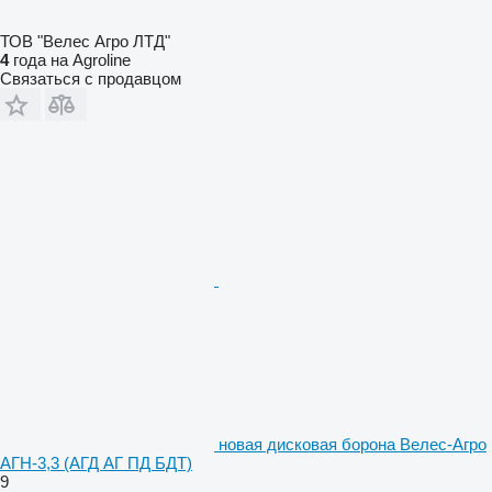
ТОВ "Велес Агро ЛТД"
4
года на Agroline
Связаться с продавцом
новая дисковая борона Велес-Агро
АГН-3,3 (АГД АГ ПД БДТ)
9