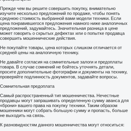
- пальцевий чистик кільцевого катка - 900 Євро
Прежде чем вы решите совершить покупку, внимательно
изучите несколько предложений по продаже, чтобы понять
- kraker 600 мм - 7050 Євро
среднюю стоимость выбранной вами модели техники. Если
цена понравившегося предложения намного ниже аналогичных
- тандем (струнно-трубчастий 2*400 мм) - 4100 Євро
предложений, задумайтесь. Значительная разница в цене
может говорить о скрытых дефектах или о попытке продавца
- тандем (трубчастий 500 мм + струнний 400 мм) - 4950
совершить мошеннические действия.
Євро
Не покупайте товары, цена которых слишком отличается от
средней цены на аналогичную технику.
- тандем (2 С-подібних 500 мм) - 6950 Євро
Не давайте согласия на сомнительные залоги и предоплаты
- тандем (2 С-подібних 600 мм) - 7750 Євро
товара. В случае сомнений не бойтесь уточнять детали,
просите дополнительные фотографии и документы на технику,
- C-подібний каток (без чистика) - 6300 Євро
проверяйте подлинность документов, задавайте вопросы.
- Т-подібний каток (без чистика) - 5700 Євро
Сомнительная предоплата
1
- дашковий каток (без чистика) - 5700 Євро
Самый распространенный тип мошенничества. Нечестные
продавцы могут запрашивать определенную сумму аванса для
- пальцевий чистик для C-подібного,Т-подібного та
«брони» вашего права на покупку техники. Таким образом
дашкового катків - 880 Євро
мошенники могут собрать большую сумму и пропасть, больше
не выходить на связь.
- ланцюговий чистик для C-подібного,Т-подібного та
дашкового катків - 1250 Євро
К разновидностям данного мошенничества могут относиться: