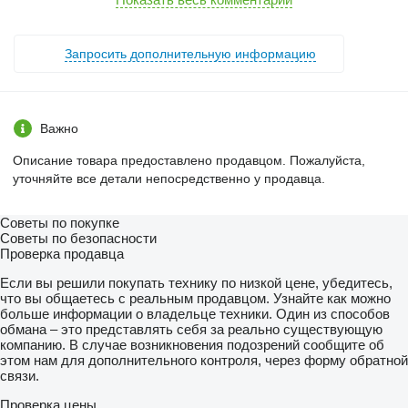
- гидравлическая амортизация оси
- пневматические тормоза
- прикатывающие каток на выбор
Запросить дополнительную информацию
Дополнительные опции:
- выравнивающая планка (crushboard)
Важно
- освещение
Описание товара предоставлено продавцом. Пожалуйста,
Цены на минимальные комплектации БЕЗ прикатывающие
уточняйте все детали непосредственно у продавца.
катки:
BTC50H з 560 дисками - 27500 Євро (в перерахунку в грн)
Советы по покупке
Советы по безопасности
BTC50H з 620 дисками - 29500 Євро (в перерахунку в грн)
Проверка продавца
Если вы решили покупать технику по низкой цене, убедитесь,
Ціни на прикатуючі катки:
что вы общаетесь с реальным продавцом. Узнайте как можно
больше информации о владельце техники. Один из способов
обмана – это представлять себя за реально существующую
- трубчастий каток 600 мм - 2800 Євро
компанию. В случае возникновения подозрений сообщите об
этом нам для дополнительного контроля, через форму обратной
- гумовий каток 560 мм - 7250 Євро
связи.
- кільцевий каток 600 мм (без чистика) - 5800 Євро
Проверка цены