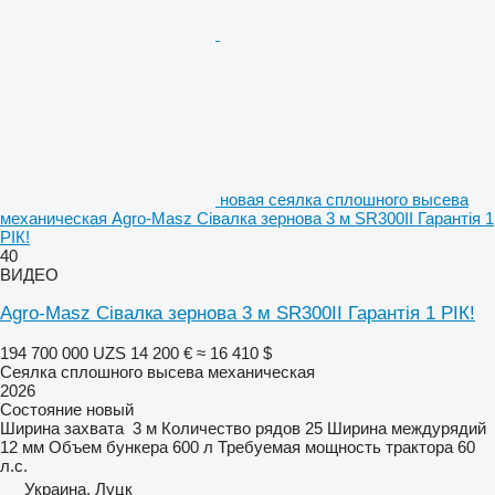
новая сеялка сплошного высева
механическая Agro-Masz Сівалка зернова 3 м SR300II Гарантія 1
РІК!
40
ВИДЕО
Agro-Masz Сівалка зернова 3 м SR300II Гарантія 1 РІК!
194 700 000 UZS
14 200 €
≈ 16 410 $
Сеялка сплошного высева механическая
2026
Состояние
новый
Ширина захвата
3 м
Количество рядов
25
Ширина междурядий
12 мм
Объем бункера
600 л
Требуемая мощность трактора
60
л.с.
Украина, Луцк