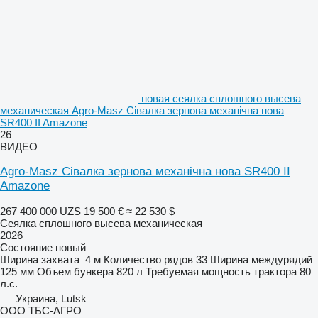
новая сеялка сплошного высева
механическая Agro-Masz Сівалка зернова механічна нова
SR400 II Amazone
26
ВИДЕО
Agro-Masz Сівалка зернова механічна нова SR400 II
Amazone
267 400 000 UZS
19 500 €
≈ 22 530 $
Сеялка сплошного высева механическая
2026
Состояние
новый
Ширина захвата
4 м
Количество рядов
33
Ширина междурядий
125 мм
Объем бункера
820 л
Требуемая мощность трактора
80
л.с.
Украина, Lutsk
ООО ТБС-АГРО