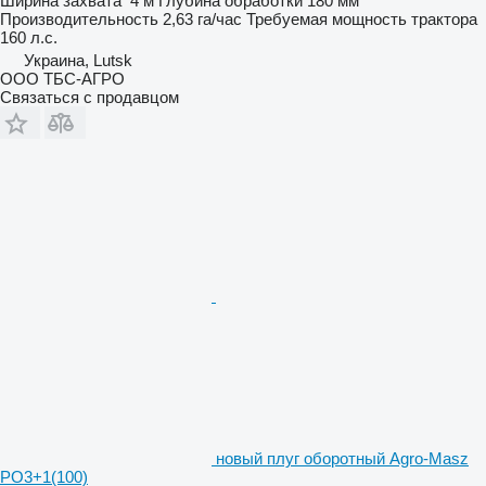
Ширина захвата
4 м
Глубина обработки
180 мм
Производительность
2,63 га/час
Требуемая мощность трактора
160 л.с.
Украина, Lutsk
ООО ТБС-АГРО
Связаться с продавцом
новый плуг оборотный Agro-Masz
PO3+1(100)