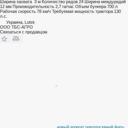
Ширина захвата
3 м
Количество рядов
24
Ширина междурядий
12 мм
Производительность
2,7 га/час
Объем бункера
700 л
Рабочая скорость
78 км/ч
Требуемая мощность трактора
130
л.с.
Украина, Lutsk
ООО ТБС-АГРО
Связаться с продавцом
новый агрегат предпосевной Agro-