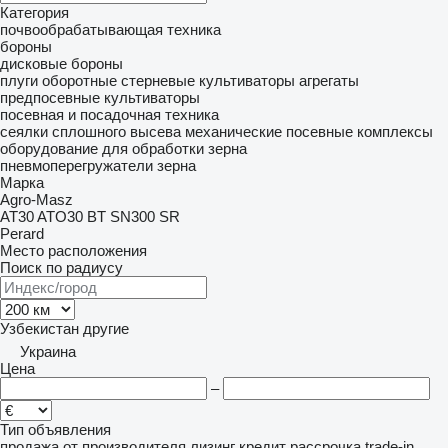
Категория
почвообрабатывающая техника
бороны
дисковые бороны
плуги оборотные
стерневые культиваторы
агрегаты
предпосевные
культиваторы
посевная и посадочная техника
сеялки сплошного высева механические
посевные комплексы
оборудование для обработки зерна
пневмоперегружатели зерна
Марка
Agro-Masz
AT30
ATO30
BT
SN300
SR
Perard
Место расположения
Поиск по радиусу
Узбекистан
другие
Украина
Цена
–
Тип объявления
продажа
от производителя
лизинг
кредит
рассрочка
trade-in