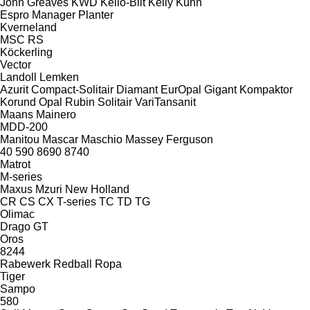
John Greaves
KWD
Kello-Bilt
Kelly
Kuhn
Espro
Manager
Planter
Kverneland
MSC
RS
Köckerling
Vector
Landoll
Lemken
Azurit
Compact-Solitair
Diamant
EurOpal
Gigant
Kompaktor
Korund
Opal
Rubin
Solitair
VariTansanit
Maans
Mainero
MDD-200
Manitou
Mascar
Maschio
Massey Ferguson
40
590
8690
8740
Matrot
M-series
Maxus
Mzuri
New Holland
CR
CS
CX
T-series
TC
TD
TG
Olimac
Drago GT
Oros
8244
Rabewerk
Redball
Ropa
Tiger
Sampo
580