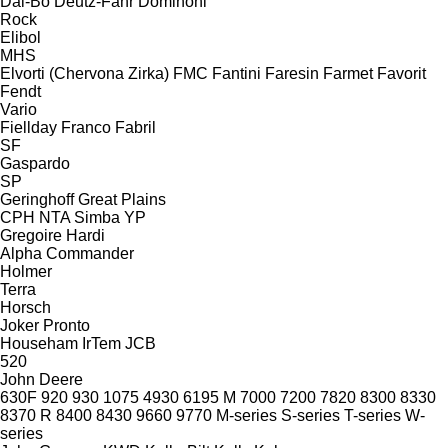
Dal-Bo
Deutz-Fahr
Dominoni
Rock
Elibol
MHS
Elvorti (Chervona Zirka)
FMC
Fantini
Faresin
Farmet
Favorit
Fendt
Vario
Fiellday
Franco Fabril
SF
Gaspardo
SP
Geringhoff
Great Plains
CPH
NTA
Simba
YP
Gregoire
Hardi
Alpha
Commander
Holmer
Terra
Horsch
Joker
Pronto
Househam
IrTem
JCB
520
John Deere
630F
920
930
1075
4930
6195 M
7000
7200
7820
8300
8330
8370 R
8400
8430
9660
9770
M-series
S-series
T-series
W-
series