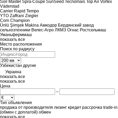
Soil Master
Spra-Coupe
SunSeed
Tecnomais
Top Air
Vortex
Väderstad
Carrier
Rapid
Tempo
YTO
Zaffrani
Ziegler
Corn Champion
Ünlü
Şimşek Makina
Амкодор
Бердянский завод
сельхозтехники
Велес-Агро
ЛКМЗ
Огнас
Ростсельмаш
Уманьферммаш
показать все
Место расположения
Поиск по радиусу
Узбекистан
другие
Украина
показать все
показать все
Цена
–
Тип объявления
продажа
от производителя
лизинг
кредит
рассрочка
trade-in
(обмен с доплатой)
обмен
показать все