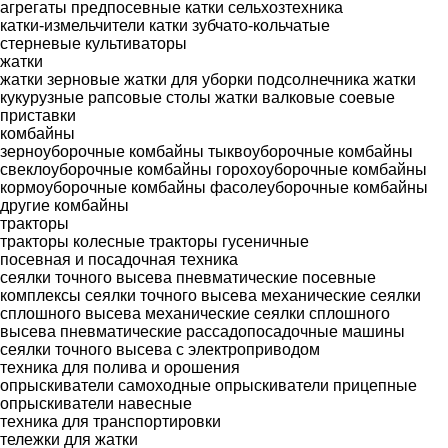
агрегаты предпосевные
катки сельхозтехника
катки-измельчители
катки зубчато-кольчатые
стерневые культиваторы
жатки
жатки зерновые
жатки для уборки подсолнечника
жатки
кукурузные
рапсовые столы
жатки валковые
соевые
приставки
комбайны
зерноуборочные комбайны
тыквоуборочные комбайны
свеклоуборочные комбайны
горохоуборочные комбайны
кормоуборочные комбайны
фасолеуборочные комбайны
другие комбайны
тракторы
тракторы колесные
тракторы гусеничные
посевная и посадочная техника
сеялки точного высева пневматические
посевные
комплексы
сеялки точного высева механические
сеялки
сплошного высева механические
сеялки сплошного
высева пневматические
рассадопосадочные машины
сеялки точного высева с электроприводом
техника для полива и орошения
опрыскиватели самоходные
опрыскиватели прицепные
опрыскиватели навесные
техника для транспортировки
тележки для жатки