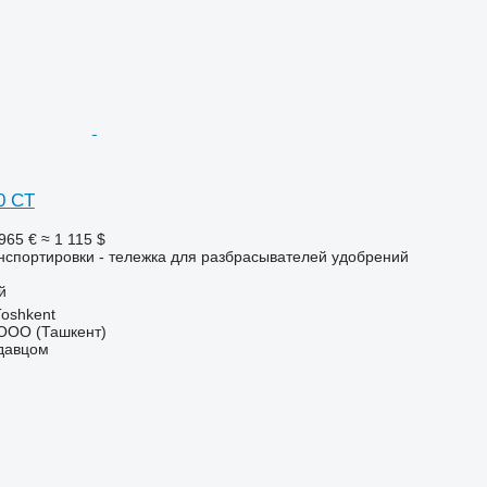
0 CT
965 €
≈ 1 115 $
нспортировки - тележка для разбрасывателей удобрений
й
Тоshkent
ООО (Ташкент)
одавцом