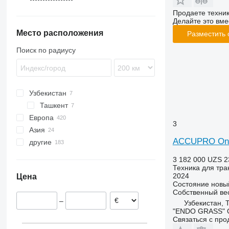
TMK
T026
Продаете техни
T185
Делайте это вме
Место расположения
T663
Разместить
T672
Поиск по радиусу
T679
T680
T700
Узбекистан
T740
Ташкент
T743
Европа
3
Азия
Германия
ACCUPRO On
другие
Польша
Турция
Нидерланды
Таджикистан
Украина
3 182 000 UZS
2
Норвегия
Азербайджан
Чили
Техника для тра
2024
Цена
Дания
Япония
Аргентина
Состояние
новы
Швеция
Китай
Собственный ве
–
Узбекистан, 
Австрия
"ENDO GRASS" 
Словения
Связаться с пр
показать все