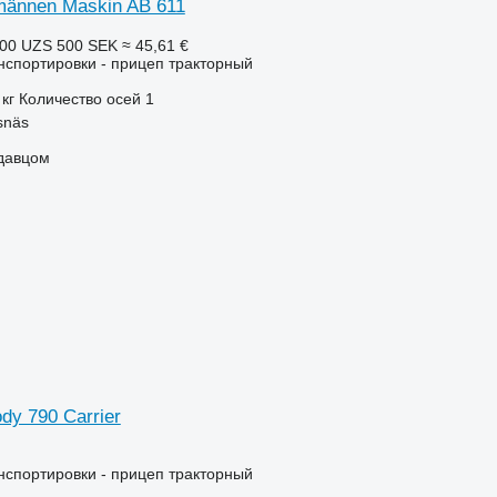
männen Maskin AB 611
400 UZS
500 SEK
≈ 45,61 €
нспортировки - прицеп тракторный
 кг
Количество осей
1
snäs
одавцом
dy 790 Carrier
нспортировки - прицеп тракторный