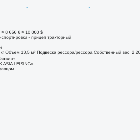
S
≈ 8 656 €
≈ 10 000 $
нспортировки - прицеп тракторный
й
 кг
Объем
13,5 м³
Подвеска
рессора/рессора
Собственный вес
2 20
Ташкент
 ASIA LEISING»
одавцом