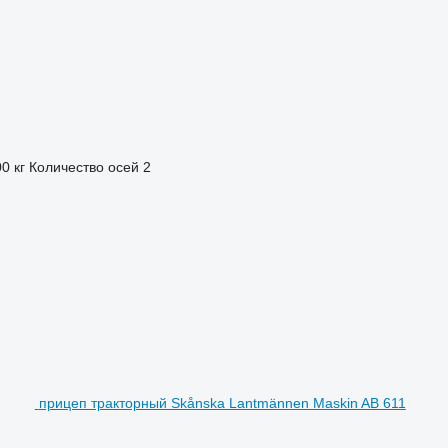
0 кг
Количество осей
2
прицеп тракторный Skånska Lantmännen Maskin AB 611