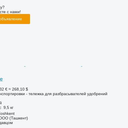
ку?
сте с нами!
 объявление
e
32 €
≈ 268,10 $
нспортировки - тележка для разбрасывателей удобрений
й
с
9,5 кг
Тоshkent
ООО (Ташкент)
одавцом