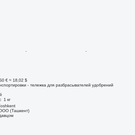
60 €
≈ 18,02 $
нспортировки - тележка для разбрасывателей удобрений
й
с
1 кг
Тоshkent
ООО (Ташкент)
одавцом