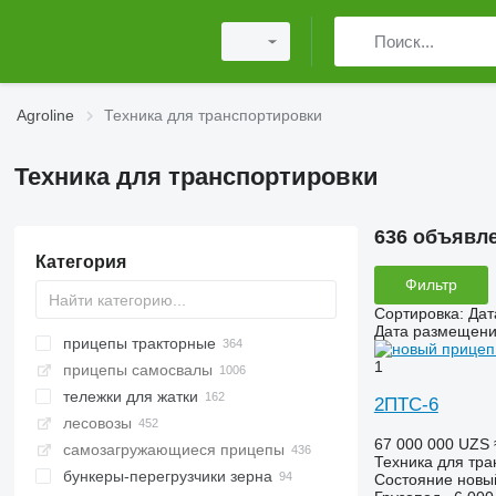
Agroline
Техника для транспортировки
Техника для транспортировки
636 объявл
Категория
Фильтр
Сортировка
:
Дат
Дата размещен
прицепы тракторные
1
прицепы самосвалы
тележки для жатки
2ПТС-6
лесовозы
67 000 000 UZS
самозагружающиеся прицепы
Техника для тра
бункеры-перегрузчики зерна
Состояние
новы