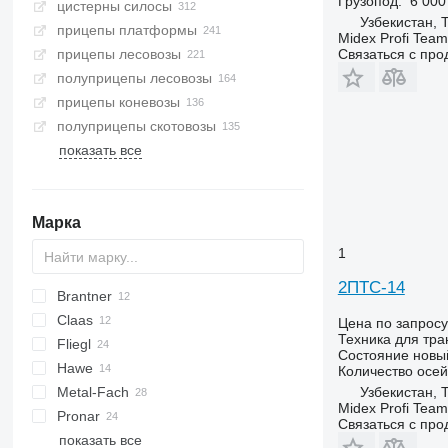
Грузопод.
6 000
цистерны силосы
Узбекистан, 
прицепы платформы
Midex Profi Team
Связаться с пр
прицепы лесовозы
полуприцепы лесовозы
прицепы коневозы
полуприцепы скотовозы
показать все
Марка
1
2ПТС-14
Brantner
HTS
Brevis
HTW
Claas
E
Цена по запросу
Техника для тра
Fliegl
TA
Xerion
HW
860
БНП-16
Состояние
новы
Hawe
БНП-20
ASW
Количество осей
Узбекистан, 
Metal-Fach
БНП-30
DK
630F
840
TX
UN
16.04.001
Midex Profi Team
Pronar
БНП-40
EDK
1040
16.04.002
TX
OL
Связаться с пр
показать все
TDK
TKV
PT
ST
PRC
D-series