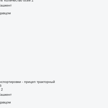
 кг
Количество осей
2
Ташкент
одавцом
нспортировки - прицеп тракторный
й
2
Ташкент
одавцом