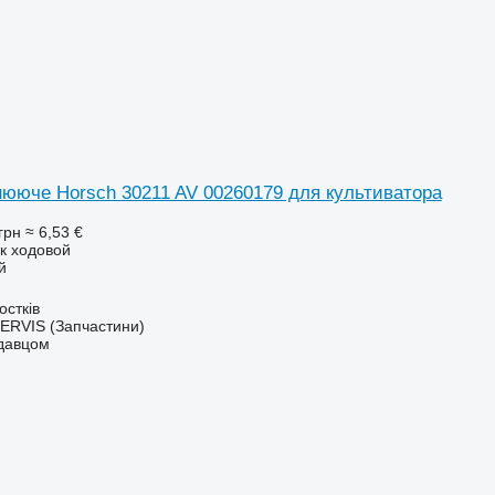
нююче Horsch 30211 AV 00260179 для культиватора
грн
≈ 6,53 €
 к ходовой
й
остків
RVIS (Запчастини)
одавцом