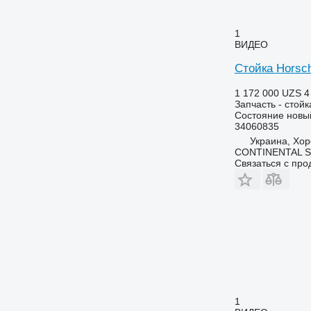
1
ВИДЕО
Стойка Horsc
1 172 000 UZS
4
Запчасть - стойк
Состояние
новы
34060835
Украина, Хор
CONTINENTAL SE
Связаться с пр
1