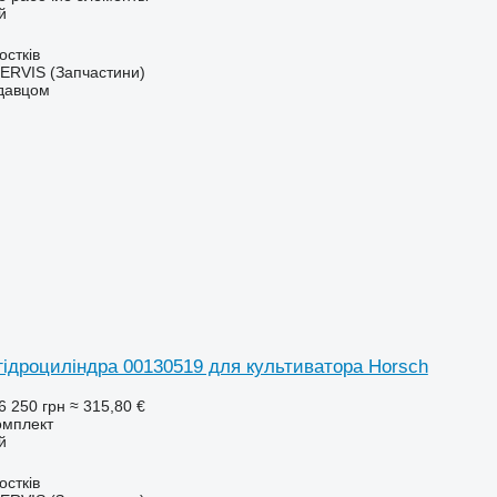
й
остків
RVIS (Запчастини)
одавцом
гідроциліндра 00130519 для культиватора Horsch
6 250 грн
≈ 315,80 €
омплект
й
остків