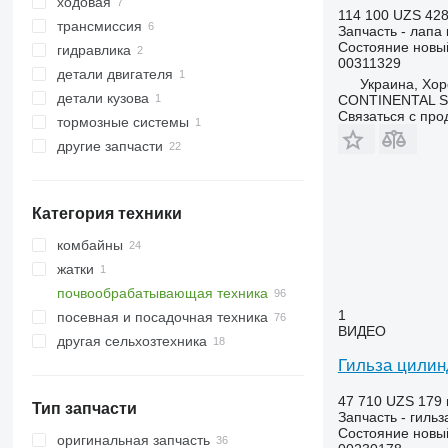
ходовая
диски
114 100 UZS
428
трансмиссия
лапы культиватора
оси
Запчасть - лапа
Состояние
новы
гидравлика
груди отвала
рулевые тяги
шайбы опорные
00311329
детали двигателя
стойки
сальники ступицы
роликовые подшипники
гидроцилиндры
Украина, Хор
детали кузова
звездочки
другие запчасти к ходовой
другие запчасти трансмиссии
гильзы цилиндра
CONTINENTAL SE
Связаться с пр
тормозные системы
зубья бороны
крылья
другие запчасти
лемеха
главные тормозные краны
ножи
ремкомплекты
сошники
крепежные элементы
Категория техники
другие рабочие элементы
комбайны
жатки
почвообрабатывающая техника
жатки кукурузные
1
посевная и посадочная техника
бороны
ВИДЕО
другая сельхозтехника
глубокорыхлители
Гильза цилин
культиваторы
47 710 UZS
179 
Тип запчасти
Запчасть - гиль
Состояние
новы
оригинальная запчасть