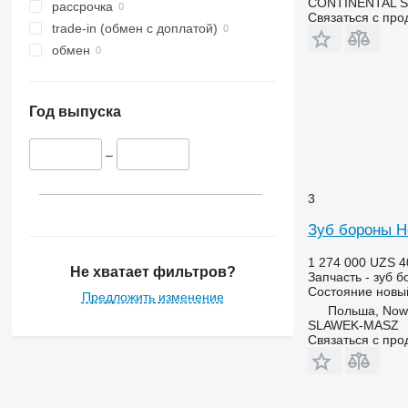
CONTINENTAL SE
рассрочка
Связаться с пр
trade-in (обмен с доплатой)
обмен
Год выпуска
–
3
Зуб бороны H
1 274 000 UZS
4
Не хватает фильтров?
Запчасть - зуб 
Состояние
новы
Предложить изменение
Польша, Now
SLAWEK-MASZ
Связаться с пр