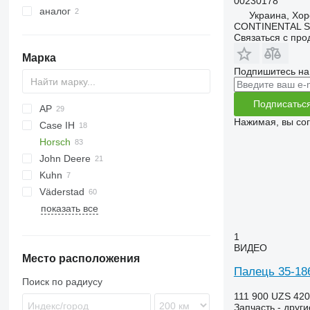
00230178
аналог
Украина, Хор
CONTINENTAL SE
Связаться с пр
Марка
Подпишитесь на
Подписатьс
AP
Нажимая, вы со
Case IH
Cenio
Horsch
Ecolo Tiger
Lexion
John Deere
Tiger Mate
Tucano
Tiger
Kuhn
980
Väderstad
Quadro
Karat
Synkro
показать все
Trio
Cultus
Vector
1
ВИДЕО
Место расположения
Палець 35-186
Поиск по радиусу
111 900 UZS
420
Запчасть - друг