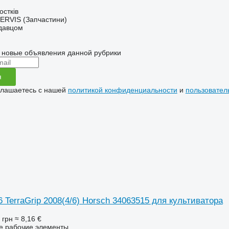
остків
RVIS (Запчастини)
одавцом
 новые объявления данной рубрики
я
глашаетесь с нашей
политикой конфиденциальности
и
пользовател
 TerraGrip 2008(4/6) Horsch 34063515 для культиватора
 грн
≈ 8,16 €
ие рабочие элементы