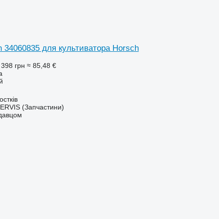
h 34060835 для культиватора Horsch
 398 грн
≈ 85,48 €
а
й
остків
RVIS (Запчастини)
одавцом