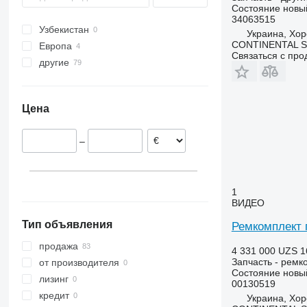
Состояние
новы
34063515
Узбекистан
Украина, Хор
CONTINENTAL SE
Европа
Связаться с пр
другие
Германия
Польша
Украина
Цена
–
1
ВИДЕО
Тип объявления
Ремкомплект 
продажа
4 331 000 UZS
1
Запчасть - ремк
от производителя
Состояние
новы
лизинг
00130519
кредит
Украина, Хор