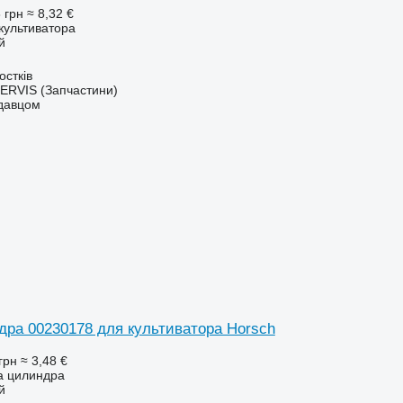
 грн
≈ 8,32 €
 культиватора
й
остків
RVIS (Запчастини)
одавцом
дра 00230178 для культиватора Horsch
грн
≈ 3,48 €
за цилиндра
й