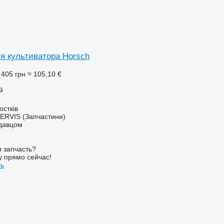
ля культиватора Horsch
 405 грн
≈ 105,10 €
й
остків
RVIS (Запчастини)
одавцом
 запчасть?
у прямо сейчас!
ть