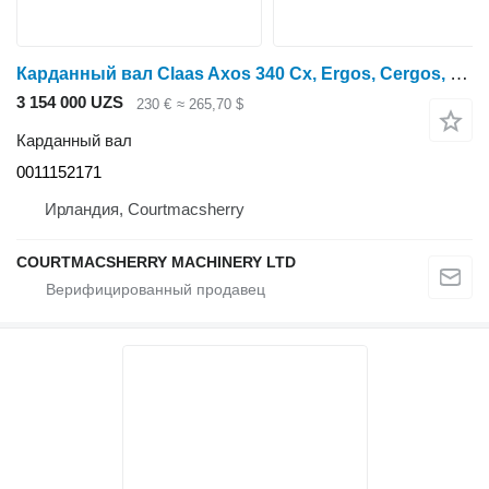
Карданный вал Claas Axos 340 Cx, Ergos, Cergos, Ceres, Celtis Pto Shaft 0011152171 для трактора колесного Claas Axos 340CX
3 154 000 UZS
230 €
≈ 265,70 $
Карданный вал
0011152171
Ирландия, Courtmacsherry
COURTMACSHERRY MACHINERY LTD