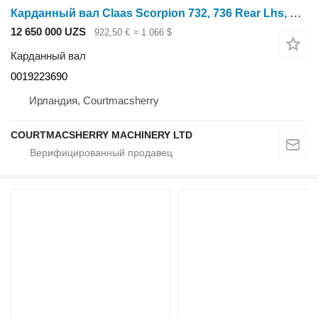
Карданный вал Claas Scorpion 732, 736 Rear Lhs, Rhs Front Lhs, Rhs Axle Drive Shaft 0019223690 для сельскохозяйственного погрузчика Claas Scorpion 732, 736
12 650 000 UZS
922,50 €
≈ 1 066 $
Карданный вал
0019223690
Ирландия, Courtmacsherry
COURTMACSHERRY MACHINERY LTD