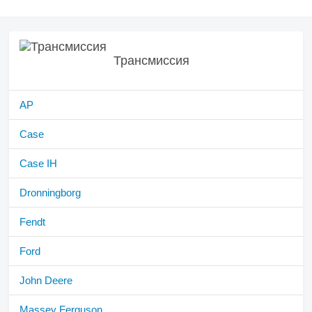
Трансмиссия
AP
Case
Case IH
Dronningborg
Fendt
Ford
John Deere
Massey Ferguson