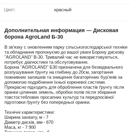
Цвет:
красный
Дополнительная информация — Дисковая
борона AgroLand Б-30
В зв’язку с оновленням парку сільськогосподарської техніки
та обладнання пропонуємо до вашої уваги Борону дискову
"AGROLAND" В-30. Тривалий час не використовуються,
потребує діагностики та обслуговування.
Борона "AGROLAND" Б30 призначена для безвідвального
розпушування ґрунту на глибину до 20см, загортання
пожнивних залишків та знищення багаторічних бур'янів за
допомогою подрібнення їхньої кореневої системи.
Прекрасно підходить для оброблення пластів ґрунту після
оранки цілинних земель, обробки полів після збирання
товстостеблових просапних культур та передпосівної
підготовки ґрунту без попередньої оранки.
Технічні характеристики:
Ширина захвату, м - 7
Діаметр дисків, мм - 670
Маса, кг - 7 900