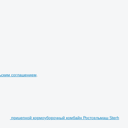
ьским соглашением
.
прицепной кормоуборочный комбайн Ростсельмаш Sterh