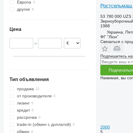
8240
2256
TX
Европа
Ростсельмаш
8250
2264
W-series
другие
Латвия
53 780 000 UZS
9120
7300
Литва
Украина
Зерноуборочный
9230
7350
1988
Цена
9240
7450
Украина, Пят
ФГ "Ліон"
Axial-Flow
7750
Связаться с пр
–
7780
8100
Подпишитесь на
8200
8300
Подписатьс
8400
Нажимая, вы со
Тип объявления
8500
8600
продажа
9500
от производителя
9560
лизинг
9600
кредит
9610
рассрочка
9640
trade-in (обмен с доплатой)
2000
9650
обмен
5