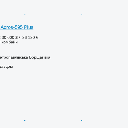
Acros-595 Plus
S
30 000 $
≈ 26 120 €
 комбайн
Петропавлівська Борщагівка
одавцом