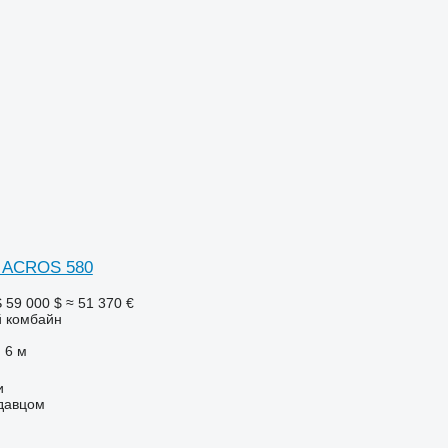
 ACROS 580
S
59 000 $
≈ 51 370 €
 комбайн
6 м
и
одавцом