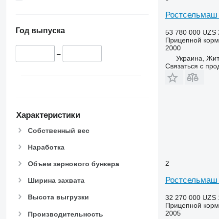
9660
Ростсельмаш 
9670 STS
Год выпуска
9680
53 780 000 UZS
Прицепной корм
9700
2000
–
9750
Украина, Жи
Связаться с пр
9760 STS
9770
9780
9860 STS
9880
Характеристики
9900
Собственный вес
C-series
Наработка
F-series
H-series
2
Объем зернового бункера
M-series
Ростсельмаш 
Ширина захвата
S-series
T-series
Высота выгрузки
32 270 000 UZS
Прицепной корм
W-series
2005
Производительность
X-series