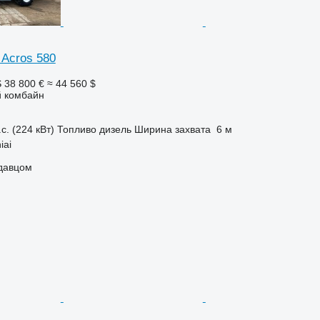
Acros 580
S
38 800 €
≈ 44 560 $
 комбайн
с. (224 кВт)
Топливо
дизель
Ширина захвата
6 м
iai
одавцом