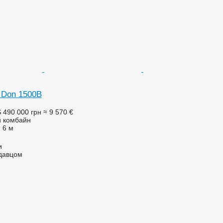
 Don 1500B
S
490 000 грн
≈ 9 570 €
 комбайн
6 м
и
одавцом