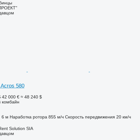
вбинцы
ПРОЕКТ"
одавцом
Acros 580
S
42 000 €
≈ 48 240 $
 комбайн
6 м
Наработка ротора
855 м/ч
Скорость передвижения
20 км/ч
Rent Solution SIA
одавцом