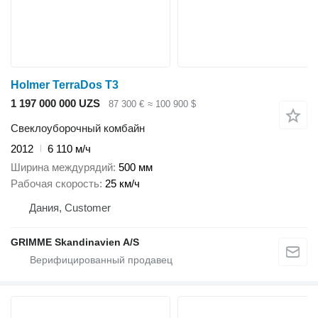
Holmer TerraDos T3
1 197 000 000 UZS
87 300 €
≈ 100 900 $
Свеклоуборочный комбайн
2012
6 110 м/ч
Ширина междурядий
500 мм
Рабочая скорость
25 км/ч
Дания, Customer
GRIMME Skandinavien A/S