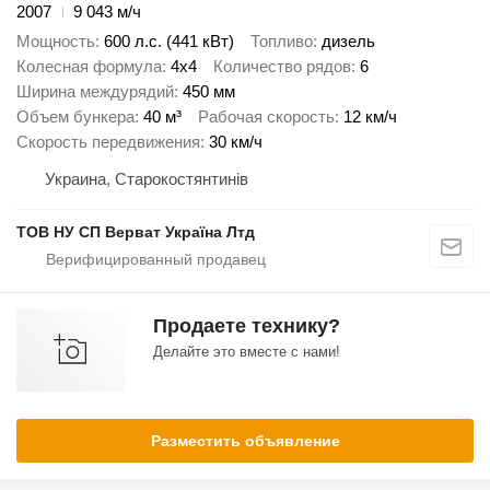
2007
9 043 м/ч
Мощность
600 л.с. (441 кВт)
Топливо
дизель
Колесная формула
4x4
Количество рядов
6
Ширина междурядий
450 мм
Объем бункера
40 м³
Рабочая скорость
12 км/ч
Скорость передвижения
30 км/ч
Украина, Старокостянтинів
ТОВ НУ СП Верват Україна Лтд
Продаете технику?
Делайте это вместе с нами!
Разместить объявление