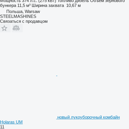
Мощность
374 л.с. (275 кВт)
Топливо
дизель
Объем зернового
бункера
11,5 м³
Ширина захвата
10,67 м
Польша, Warsaw
STEELMASHINES
Связаться с продавцом
новый лукоуборочный комбайн
Holaras UM
11