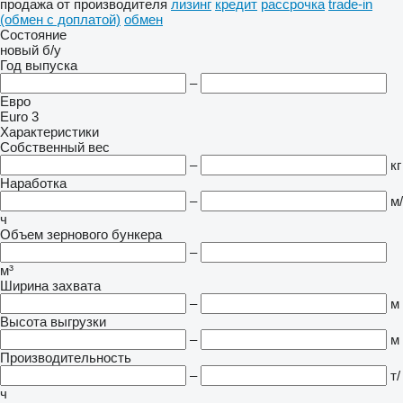
продажа
от производителя
лизинг
кредит
рассрочка
trade-in
(обмен с доплатой)
обмен
Состояние
новый
б/у
Год выпуска
–
Евро
Euro 3
Характеристики
Собственный вес
–
кг
Наработка
–
м/
ч
Объем зернового бункера
–
м³
Ширина захвата
–
м
Высота выгрузки
–
м
Производительность
–
т/
ч