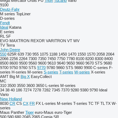
Mega
Mercator
Orbis
PU
Trion
Tucano
Vario
9100
Deutz-Fahr
M series
TopLiner
D-series
Fendt
Ideal
Katana
E series
RL
SF
EVO
MAXTRON
REXOR
VARITRON
VT
WV
TV
Terra
John Deere
550
625R
639
730
955
1075
1188
1450
1470
1550
1570
2058
2064
2066
2256
2264
7300
7350
7450
7750
7780
8100
8200
8300
8400
8500
8600
9500
9560
9600
9610
9640
9650
9660
9670 STS
9680
9700
9750
9760 STS
9770
9780
9860 STS
9880
9900
C-series
F-
series
H-series
M-series
S-series
T-series
W-series
X-series
AMT
Big M
Big X
EasyCollect
MC
310
3500
3550
3600
3650
L-series
M-series
34
38
40
186
7274
7278
7282
7345
7370
9280
9380
9790
Ideal
Vario
New Holland
8030
CR
CS
CX
FR
FX
L-series
M-series
T-series
TC
TF
TL
TX
W-
series
Maus
Panther
Tiger
euro-Maus
euro-Tiger
500
580
680
2045
2065
Comia
SR