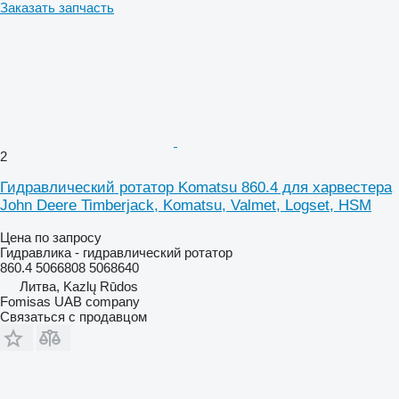
Заказать запчасть
2
Гидравлический ротатор Komatsu 860.4 для харвестера
John Deere Timberjack, Komatsu, Valmet, Logset, HSM
Цена по запросу
Гидравлика - гидравлический ротатор
860.4 5066808 5068640
Литва, Kazlų Rūdos
Fomisas UAB company
Связаться с продавцом