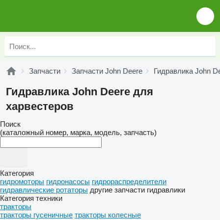
Запчасти
Запчасти John Deere
Гидравлика John D
Гидравлика John Deere для
харвестеров
Поиск
(каталожный номер, марка, модель, запчасть)
Категория
гидромоторы
гидронасосы
гидрораспределители
гидравлические ротаторы
другие запчасти гидравлики
Категория техники
тракторы
тракторы гусеничные
тракторы колесные