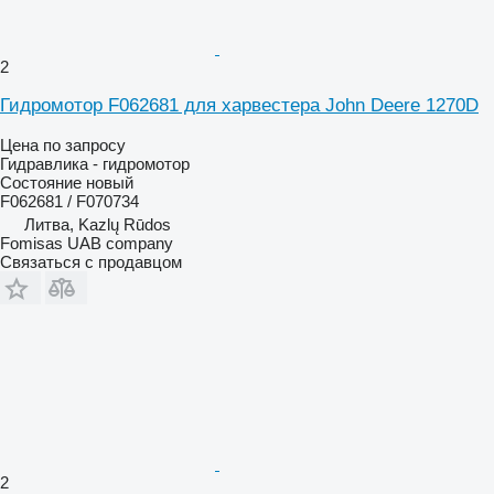
2
Гидромотор F062681 для харвестера John Deere 1270D
Цена по запросу
Гидравлика - гидромотор
Состояние
новый
F062681 / F070734
Литва, Kazlų Rūdos
Fomisas UAB company
Связаться с продавцом
2