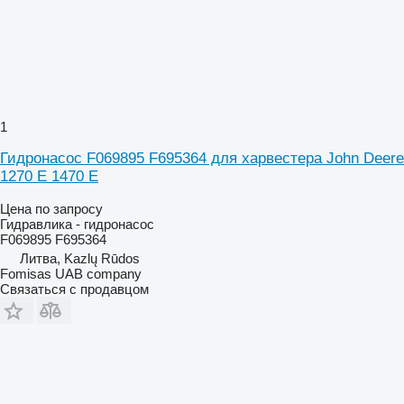
1
Гидронасос F069895 F695364 для харвестера John Deere
1270 E 1470 E
Цена по запросу
Гидравлика - гидронасос
F069895 F695364
Литва, Kazlų Rūdos
Fomisas UAB company
Связаться с продавцом