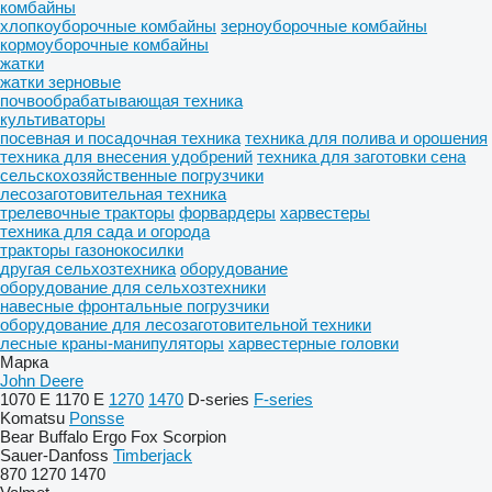
комбайны
хлопкоуборочные комбайны
зерноуборочные комбайны
кормоуборочные комбайны
жатки
жатки зерновые
почвообрабатывающая техника
культиваторы
посевная и посадочная техника
техника для полива и орошения
техника для внесения удобрений
техника для заготовки сена
сельскохозяйственные погрузчики
лесозаготовительная техника
трелевочные тракторы
форвардеры
харвестеры
техника для сада и огорода
тракторы газонокосилки
другая сельхозтехника
оборудование
оборудование для сельхозтехники
навесные фронтальные погрузчики
оборудование для лесозаготовительной техники
лесные краны-манипуляторы
харвестерные головки
Марка
John Deere
1070 E
1170 E
1270
1470
D-series
F-series
Komatsu
Ponsse
Bear
Buffalo
Ergo
Fox
Scorpion
Sauer-Danfoss
Timberjack
870
1270
1470