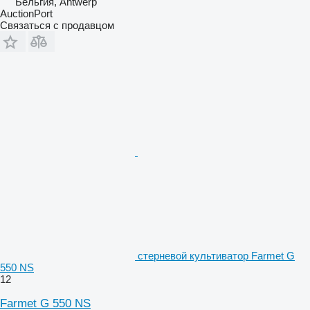
Бельгия, Antwerp
AuctionPort
Связаться с продавцом
стерневой культиватор Farmet G
550 NS
12
Farmet G 550 NS