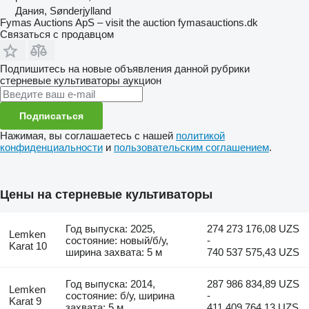
Дания, Sønderjylland
Fymas Auctions ApS – visit the auction fymasauctions.dk
Связаться с продавцом
Подпишитесь на новые объявления данной рубрики
стерневые культиваторы
аукцион
Подписаться
Нажимая, вы соглашаетесь с нашей
политикой
конфиденциальности
и
пользовательским соглашением
.
Цены на стерневые культиваторы
Год выпуска: 2025,
274 273 176,08 UZS
Lemken
состояние: новый/б/у,
-
Karat 10
ширина захвата: 5 м
740 537 575,43 UZS
Год выпуска: 2014,
287 986 834,89 UZS
Lemken
состояние: б/у, ширина
-
Karat 9
захвата: 5 м
411 409 764,13 UZS