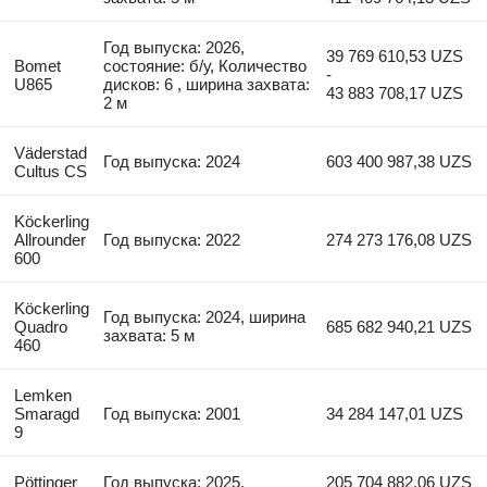
Год выпуска: 2026,
39 769 610,53 UZS
Bomet
состояние: б/у, Количество
-
U865
дисков: 6 , ширина захвата:
43 883 708,17 UZS
2 м
Väderstad
Год выпуска: 2024
603 400 987,38 UZS
Cultus CS
Köckerling
Allrounder
Год выпуска: 2022
274 273 176,08 UZS
600
Köckerling
Год выпуска: 2024, ширина
Quadro
685 682 940,21 UZS
захвата: 5 м
460
Lemken
Smaragd
Год выпуска: 2001
34 284 147,01 UZS
9
Pöttinger
Год выпуска: 2025,
205 704 882,06 UZS