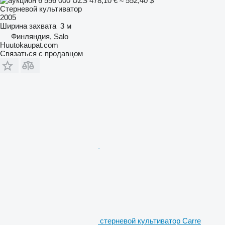
6 556 000 UZS
478,10 €
≈ 552,40 $
Стерневой культиватор
2005
Ширина захвата
3 м
Финляндия, Salo
Huutokaupat.com
Связаться с продавцом
стерневой культиватор Carre