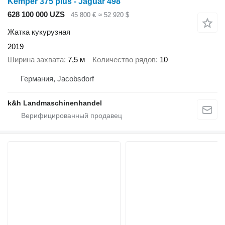
Kemper 375 plus - Jaguar 498
628 100 000 UZS
45 800 €
≈ 52 920 $
Жатка кукурузная
2019
Ширина захвата
7,5 м
Количество рядов
10
Германия, Jacobsdorf
k&h Landmaschinenhandel