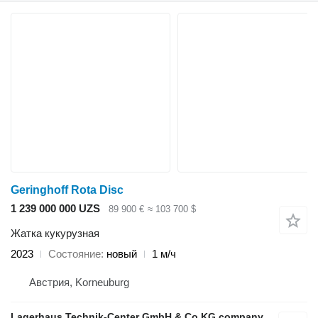
Geringhoff Rota Disc
1 239 000 000 UZS
89 900 €
≈ 103 700 $
Жатка кукурузная
2023
Состояние
новый
1 м/ч
Австрия, Korneuburg
Lagerhaus Technik-Center GmbH & Co KG company