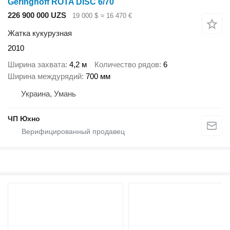
Geringhoff ROTA DISC 6/70
226 900 000 UZS
19 000 $
≈ 16 470 €
Жатка кукурузная
2010
Ширина захвата
4,2 м
Количество рядов
6
Ширина междурядий
700 мм
Украина, Умань
ЧП Юхно