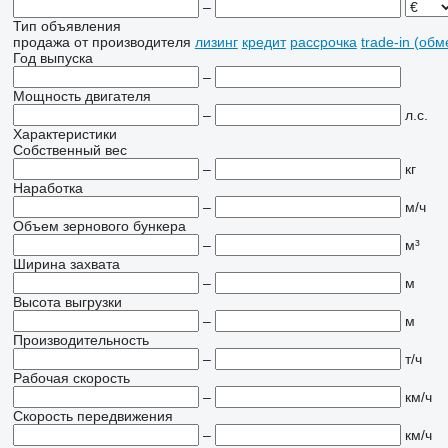
–
Тип объявления
продажа
от производителя
лизинг
кредит
рассрочка
trade-in (об
Год выпуска
–
Мощность двигателя
–
л.с.
Характеристики
Собственный вес
–
кг
Наработка
–
м/ч
Объем зернового бункера
–
м³
Ширина захвата
–
м
Высота выгрузки
–
м
Производительность
–
т/ч
Рабочая скорость
–
км/ч
Скорость передвижения
–
км/ч