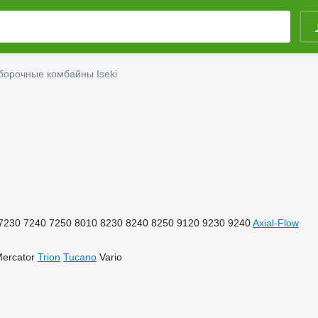
борочные комбайны Iseki
7230
7240
7250
8010
8230
8240
8250
9120
9230
9240
Axial-Flow
ercator
Trion
Tucano
Vario