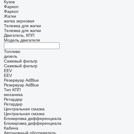
Кузов
Фаркоп
Фаркоп
Жатки
жатка зерновая
Тележка для жатки
Тележка для жатки
Двигатель, КПП
Модель двигателя
Топливо
дизель
Сажевый фильтр
Сажевый фильтр
EEV
EEV
Резервуар AdBlue
Резервуар AdBlue
Тип КПП
механика
Ретардер
Ретардер
Центральная смазка
Центральная смазка
Блокировка дифференциала
Блокировка дифференциала
Кабина
Автономный обогреватель