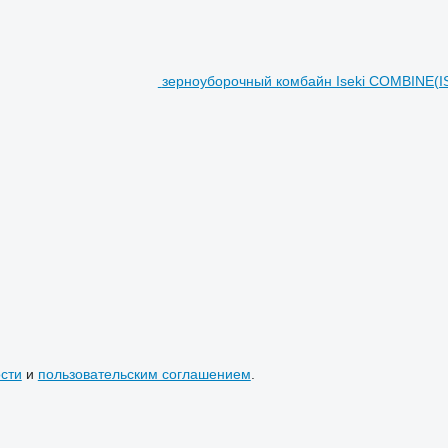
зерноуборочный комбайн Iseki COMBINE(I
сти
и
пользовательским соглашением
.