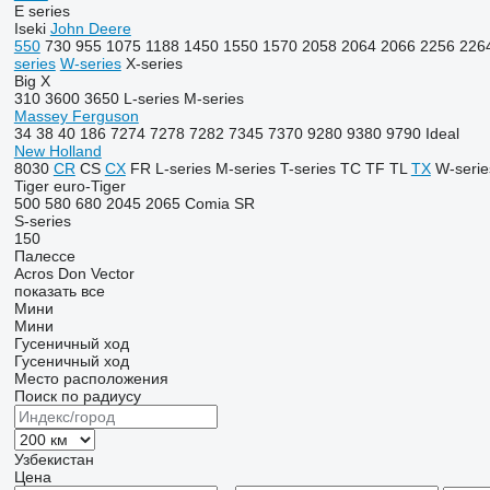
E series
Iseki
John Deere
550
730
955
1075
1188
1450
1550
1570
2058
2064
2066
2256
226
series
W-series
X-series
Big X
310
3600
3650
L-series
M-series
Massey Ferguson
34
38
40
186
7274
7278
7282
7345
7370
9280
9380
9790
Ideal
New Holland
8030
CR
CS
CX
FR
L-series
M-series
T-series
TC
TF
TL
TX
W-serie
Tiger
euro-Tiger
500
580
680
2045
2065
Comia
SR
S-series
150
Палессе
Acros
Don
Vector
показать все
Мини
Мини
Гусеничный ход
Гусеничный ход
Место расположения
Поиск по радиусу
Узбекистан
Цена