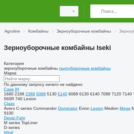
Agroline
Комбайны
Зерноуборочные комбайны
Зерноу
Зерноуборочные комбайны Iseki
Категория
зерноуборочные комбайны
льноуборочные комбайны
Марка
По данному запросу ничего не найдено
Case IH
1680
2188
2388
5088
5130
5140
6088
6130
6140
7088
7120
7140
560R
740
Lexion
Claas
Avero
C-series
Commandor
Dominator
Evion
Lexion
Medion
Mega
M
9100
Deutz-Fahr
M series
TopLiner
D-series
Ideal