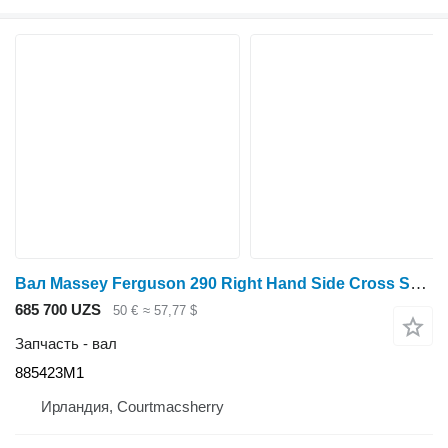
Вал Massey Ferguson 290 Right Hand Side Cross Shaft Arm 885423m1 885423M1 для минитрактора Massey Ferguson 290
685 700 UZS
50 €
≈ 57,77 $
Запчасть - вал
885423M1
Ирландия, Courtmacsherry