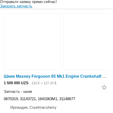
Отправьте заявку прямо сейчас!
Заказать запчасть
Шкив Massey Ferguson 65 Mk1 Engine Crankshaft Pulley 0670319, 31143721, 1641063m1 для минитрактора
1 509 000 UZS
110 €
≈ 127,10 $
Запчасть - шкив
0670319, 31143721, 1641063M1, 31148677
Ирландия, Courtmacsherry