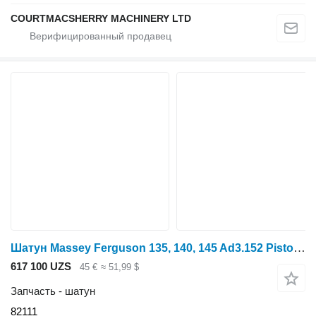
COURTMACSHERRY MACHINERY LTD
Шатун Massey Ferguson 135, 140, 145 Ad3.152 Piston, Con Rod, Rings 82111, 84774, 84957 для минитрактора
617 100 UZS
45 €
≈ 51,99 $
Запчасть - шатун
82111