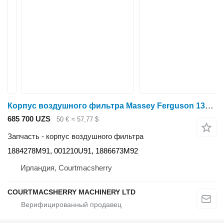
Корпус воздушного фильтра Massey Ferguson 135, 100, 200, 35 Series Oil Bath Assembly 1884278m91 1884278M91 для минитрактора
685 700 UZS
50 €
≈ 57,77 $
Запчасть - корпус воздушного фильтра
1884278M91, 001210U91, 1886673M92
Ирландия, Courtmacsherry
COURTMACSHERRY MACHINERY LTD