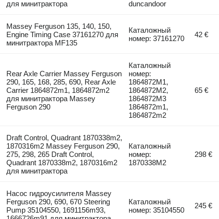
для минитрактора
duncandoor
Massey Ferguson 135, 140, 150,
Каталожный
Engine Timing Case 37161270 для
42 €
номер: 37161270
минитрактора MF135
Каталожный
Rear Axle Carrier Massey Ferguson
номер:
290, 165, 168, 285, 690, Rear Axle
1864872M1,
Carrier 1864872m1, 1864872m2
1864872M2,
65 €
для минитрактора Massey
1864872M3
Ferguson 290
1864872m1,
1864872m2
Draft Control, Quadrant 1870338m2,
1870316m2 Massey Ferguson 290,
Каталожный
275, 298, 265 Draft Control,
номер:
298 €
Quadrant 1870338m2, 1870316m2
1870338M2
для минитрактора
Насос гидроусилителя Massey
Ferguson 290, 690, 670 Steering
Каталожный
245 €
Pump 35104550, 1691156m93,
номер: 35104550
1666726m91 для минитрактора