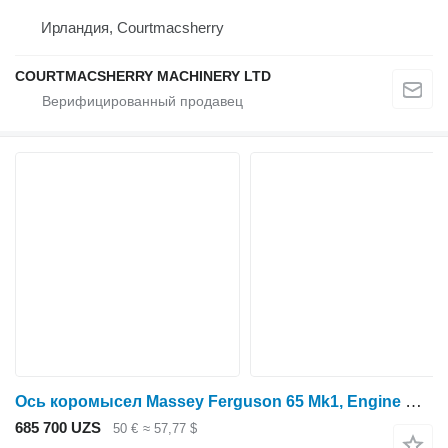
Ирландия, Courtmacsherry
COURTMACSHERRY MACHINERY LTD
Ось коромысел Massey Ferguson 65 Mk1, Engine Rocker Shaft 55437, 52703 для минитрактора
685 700 UZS
50 €
≈ 57,77 $