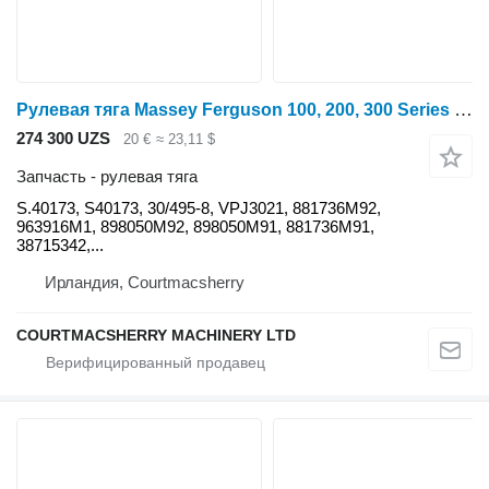
Рулевая тяга Massey Ferguson 100, 200, 300 Series Track Rod End Outer 898050m92, 898050m91 S.40173 для минитрактора
274 300 UZS
20 €
≈ 23,11 $
Запчасть - рулевая тяга
S.40173, S40173, 30/495-8, VPJ3021, 881736M92,
963916M1, 898050M92, 898050M91, 881736M91,
38715342,...
Ирландия, Courtmacsherry
COURTMACSHERRY MACHINERY LTD