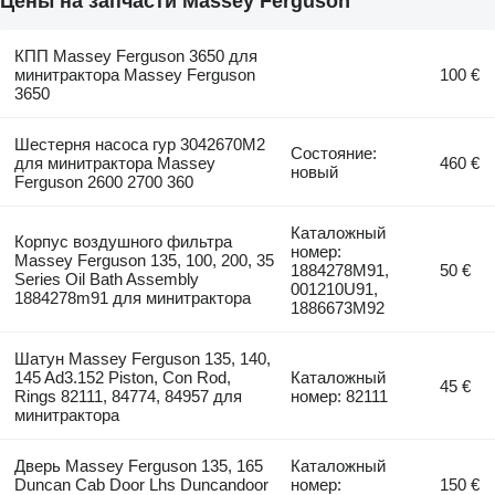
Цены на запчасти Massey Ferguson
КПП Massey Ferguson 3650 для
минитрактора Massey Ferguson
100 €
3650
Шестерня насоса гур 3042670M2
Состояние:
для минитрактора Massey
460 €
новый
Ferguson 2600 2700 360
Каталожный
Корпус воздушного фильтра
номер:
Massey Ferguson 135, 100, 200, 35
1884278M91,
50 €
Series Oil Bath Assembly
001210U91,
1884278m91 для минитрактора
1886673M92
Шатун Massey Ferguson 135, 140,
145 Ad3.152 Piston, Con Rod,
Каталожный
45 €
Rings 82111, 84774, 84957 для
номер: 82111
минитрактора
Дверь Massey Ferguson 135, 165
Каталожный
Duncan Cab Door Lhs Duncandoor
номер:
150 €