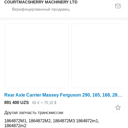
COURTMACSHERRY MACHINERY LTD
Rear Axle Carrier Massey Ferguson 290, 165, 168, 285, 690, Rear Axle Carrier 1864872m1, 1864872m2 1864872M1 для минитрактора Massey Ferguson 290
891 400 UZS
65 €
≈ 75,10 $
Другая запчасть трансмиссии
1864872M1, 1864872M2, 1864872M3 1864872m1,
1864872m2