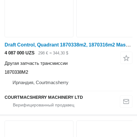
Draft Control, Quadrant 1870338m2, 1870316m2 Massey Ferguson 290, 275, 298, 265 Draft Control, Quadrant 1870338m2, 1870316m2 1870338M2 для минитрактора
4 087 000 UZS
298 €
≈ 344,30 $
Другая запчасть трансмиссии
1870338M2
Ирландия, Courtmacsherry
COURTMACSHERRY MACHINERY LTD