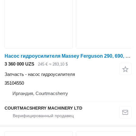
Насос гидроусилителя Massey Ferguson 290, 690, 670 Steering Pump 35104550, 1691156m93, 1666726m91 для минитрактора
3 360 000 UZS
245 €
≈ 283,10 $
Запчасть - насос гидроусилителя
35104550
Ирландия, Courtmacsherry
COURTMACSHERRY MACHINERY LTD