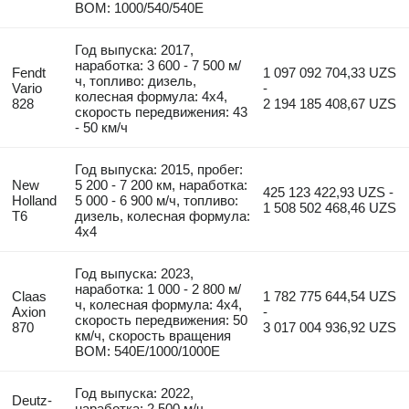
ВОМ: 1000/540/540E
Год выпуска: 2017,
наработка: 3 600 - 7 500 м/
Fendt
1 097 092 704,33 UZS
ч, топливо: дизель,
Vario
-
колесная формула: 4x4,
828
2 194 185 408,67 UZS
скорость передвижения: 43
- 50 км/ч
Год выпуска: 2015, пробег:
New
5 200 - 7 200 км, наработка:
425 123 422,93 UZS -
Holland
5 000 - 6 900 м/ч, топливо:
1 508 502 468,46 UZS
T6
дизель, колесная формула:
4x4
Год выпуска: 2023,
наработка: 1 000 - 2 800 м/
Claas
1 782 775 644,54 UZS
ч, колесная формула: 4x4,
Axion
-
скорость передвижения: 50
870
3 017 004 936,92 UZS
км/ч, скорость вращения
ВОМ: 540E/1000/1000E
Год выпуска: 2022,
Deutz-
наработка: 2 500 м/ч,