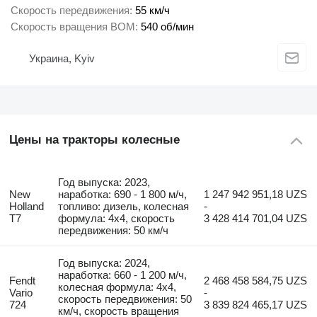
Скорость передвижения
55 км/ч
Скорость вращения ВОМ
540 об/мин
Украина, Kyiv
Цены на тракторы колесные
Год выпуска: 2023,
New
наработка: 690 - 1 800 м/ч,
1 247 942 951,18 UZS
Holland
топливо: дизель, колесная
-
T7
формула: 4x4, скорость
3 428 414 701,04 UZS
передвижения: 50 км/ч
Год выпуска: 2024,
наработка: 660 - 1 200 м/ч,
Fendt
2 468 458 584,75 UZS
колесная формула: 4x4,
Vario
-
скорость передвижения: 50
724
3 839 824 465,17 UZS
км/ч, скорость вращения