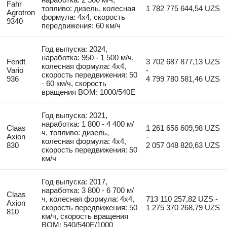
Fahr
топливо: дизель, колесная
1 782 775 644,54 UZS
Agrotron
формула: 4x4, скорость
9340
передвижения: 60 км/ч
Год выпуска: 2024,
наработка: 950 - 1 500 м/ч,
Fendt
3 702 687 877,13 UZS
колесная формула: 4x4,
Vario
-
скорость передвижения: 50
936
4 799 780 581,46 UZS
- 60 км/ч, скорость
вращения ВОМ: 1000/540E
Год выпуска: 2021,
наработка: 1 800 - 4 400 м/
Claas
1 261 656 609,98 UZS
ч, топливо: дизель,
Axion
-
колесная формула: 4x4,
830
2 057 048 820,63 UZS
скорость передвижения: 50
км/ч
Год выпуска: 2017,
наработка: 3 800 - 6 700 м/
Claas
ч, колесная формула: 4x4,
713 110 257,82 UZS -
Axion
скорость передвижения: 50
1 275 370 268,79 UZS
810
км/ч, скорость вращения
ВОМ: 540/540E/1000